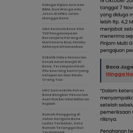
19 Oktober 20
Diduga Dipicu Antrean
tanggal 7 Nov
BBM, Dua Warga Adu
Jotos di SPBU Jalan
yang diduga 
Mangga Bone
lebih Rp. 4,2
menjabat seba
URC Resmob Bone Sisir
TKP Penganiayaan
menerima sej
Bersenjata Parang di
Mattanete Bua, Pelaku
Pinjam Multi
Akhirnya Ditamankan
pengajuan pe
Di Balik Video Pencurian
Kotak Amal Masjid di
Baca Juga
Bone, Tersimpan Kisah
Pilu Seorang Santri yang
Hingga Ha
Kelaparan dan Rindu
Orang Tua
“Dalam ketera
URC Satreskrim Polres
Bone Bongkar Pencurian
menyampaikan
Aset PLN Bernilai Miliaran
Rupiah
setelah sebe
pemeriksaan ta
Rumah Panggung di
rilisnya.
Jalan Serigala Bone
Ludes Terbakar, Satu
Rumah Tetangga Ikut
Penahanan t
Terdampak