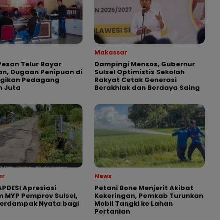
Makassar
esan Telur Bayar
Dampingi Mensos, Gubernur
n, Dugaan Penipuan di
Sulsel Optimistis Sekolah
ugikan Pedagang
Rakyat Cetak Generasi
n Juta
Berakhlak dan Berdaya Saing
ar
News
APDESI Apresiasi
Petani Bone Menjerit Akibat
 MYP Pemprov Sulsel,
Kekeringan, Pemkab Turunkan
Berdampak Nyata bagi
Mobil Tangki ke Lahan
Pertanian