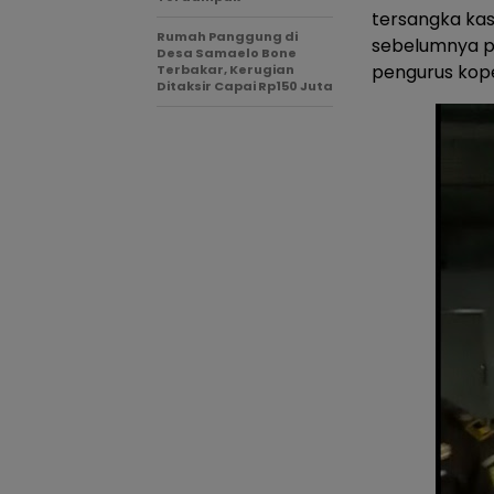
tersangka kasu
Rumah Panggung di
sebelumnya p
Desa Samaelo Bone
pengurus kope
Terbakar, Kerugian
Ditaksir Capai Rp150 Juta