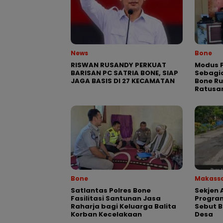
News
Bone
RISWAN RUSANDY PERKUAT
Modus P
BARISAN PC SATRIA BONE, SIAP
Sebagia
JAGA BASIS DI 27 KECAMATAN
Bone R
Ratusa
Bone
Makass
Satlantas Polres Bone
Sekjen 
Fasilitasi Santunan Jasa
Program
Raharja bagi Keluarga Balita
Sebut 
Korban Kecelakaan
Desa