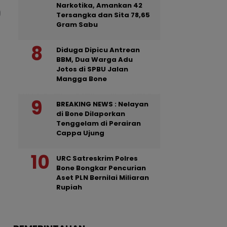
Narkotika, Amankan 42
Tersangka dan Sita 78,65
Gram Sabu
Diduga Dipicu Antrean
BBM, Dua Warga Adu
Jotos di SPBU Jalan
Mangga Bone
BREAKING NEWS : Nelayan
di Bone Dilaporkan
Tenggelam di Perairan
Cappa Ujung
URC Satreskrim Polres
Bone Bongkar Pencurian
Aset PLN Bernilai Miliaran
Rupiah