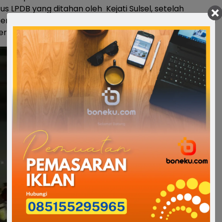
s LPDB yang ditahan oleh Kejati Sulsel, setelah
enyidik telah melakukan penahanan 2 orang tersangka
rasi dalam perkara tersebut. (*)