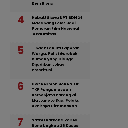
Rem Blong
Hebat! Siswa UPT SDN 24
Macanang Lolos Jadi
Pemeran Film Nasional
‘Akal Imitasi’
Tindak Lanjuti Laporan
Warga, Polisi Gerebek
Rumah yang Diduga
Dijadikan Lokasi
Prostitusi
URC Resmob Bone Sisir
TKP Penganiayaan
Bersenjata Parang di
Mattanete Bua, Pelaku
Akhirnya Ditamankan
Satresnarkoba Polres
Bone Ungkap 35 Kasus