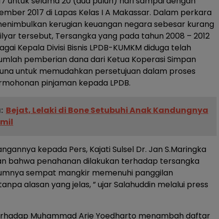
17 untuk selama 20 (dua puluh) hari sampai dengan
ember 2017 di Lapas Kelas I A Makassar. Dalam perkara
menimbulkan kerugian keuangan negara sebesar kurang
 Milyar tersebut, Tersangka yang pada tahun 2008 – 2012
gai Kepala Divisi Bisnis LPDB-KUMKM diduga telah
umlah pemberian dana dari Ketua Koperasi Simpan
 Guna untuk memudahkan persetujuan dalam proses
rmohonan pinjaman kepada LPDB.
:
Bejat, Lelaki di Bone Setubuhi Anak Kandungnya
mil
ngannya kepada Pers, Kajati Sulsel Dr. Jan S.Maringka
 bahwa penahanan dilakukan terhadap tersangka
lumnya sempat mangkir memenuhi panggilan
npa alasan yang jelas, ” ujar Salahuddin melalui press
erhadap Muhammad Arie Yoedharto menambah daftar