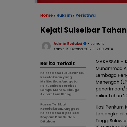
Home
Hukrim
Peristiwa
/
/
Kejati Sulselbar Tah
Admin Redaksi
- Jurnalis
Kamis, 19 Oktober 2017
- 12:09 WITA
MAKASSAR – K
Berita Terkait
Muhammad Arie
Polres Bone Luruskan Isu
Lembaga Penge
Kecelakaan yang
Menengah (LP
Melibatkan Anggota
Polri, Bukan Terobos
penerimaan/pe
Lampu Merah, Diduga
Akibat Rem Blong
miliar tahun 2
Pasca Terlibat
Kasi Penkum K
Kecelakaan, Anggota
Polres Bone Diperiksa
tersangka dil
Propam Dan Sudah
Tinggi Sulawe
Ditahan