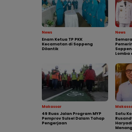
News
News
Enam Ketua TP PKK
Semarak
Kecamatan di Soppeng
Pemeri
Dilantik
Soppen
Lomba 
Makassar
Makass
49 Ruas Jalan Program MYP
Satu K
Pemprov Sulsel Dalam Tahap
Rusand
Pengerjaan
Haryadi
Menang