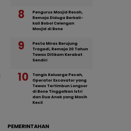
Pengurus Masjid Resah,
Remaja Diduga Berkali-
kali Bobol Celengan
Masjid di Bone
Pesta Miras Berujung
Tragedi, Remaja 20 Tahun
Tewas Ditikam Kerabat
Sendiri
Tangis Keluarga Pecah,
Operator Excavator yang
Tewas Tertimbun Longsor
di Bone Tinggalkan Istri
dan Dua Anak yang Masih
Kecil
PEMERINTAHAN