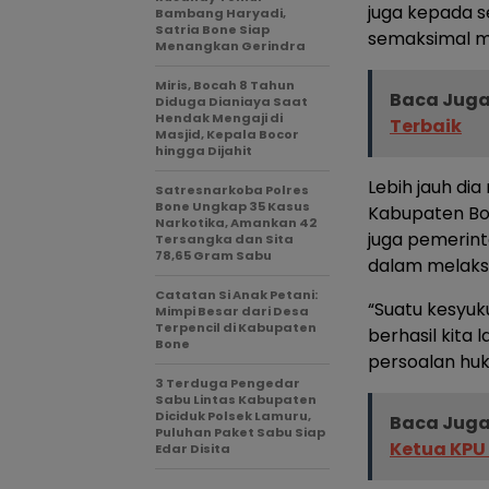
juga kepada s
Bambang Haryadi,
Satria Bone Siap
semaksimal mu
Menangkan Gerindra
Miris, Bocah 8 Tahun
Baca Juga
Diduga Dianiaya Saat
Hendak Mengaji di
Terbaik
Masjid, Kepala Bocor
hingga Dijahit
Lebih jauh di
Satresnarkoba Polres
Bone Ungkap 35 Kasus
Kabupaten Bon
Narkotika, Amankan 42
juga pemerin
Tersangka dan Sita
78,65 Gram Sabu
dalam melaks
Catatan Si Anak Petani:
“Suatu kesyuk
Mimpi Besar dari Desa
Terpencil di Kabupaten
berhasil kita
Bone
persoalan hu
3 Terduga Pengedar
Sabu Lintas Kabupaten
Diciduk Polsek Lamuru,
Baca Juga
Puluhan Paket Sabu Siap
Ketua KPU
Edar Disita