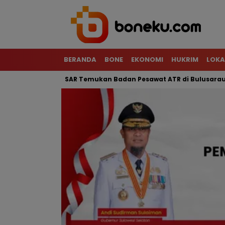
BERANDA
BONE
EKONOMI
HUKRIM
LOKA
erjal, Tim SAR Temukan Badan Pesawat ATR di Bulusaraung