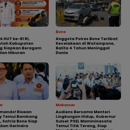
Bone
 HUT ke-81 RI,
Anggota Polres Bone Terlibat
ntah Kabupaten
Kecelakaan di Watampone,
g Siapkan Beragam
Balita 4 Tahun Meninggal
dan Hiburan
Dunia
ar
Makassar
omando! Riswan
Audiens Bersama Menteri
y Temui Bambang
Lingkungan Hidup, Gubernur
, Satria Bone Siap
Sulsel: PSEL Mamminasata
kan Gerindra
Temui Titik Terang, Siap