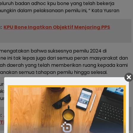
eluruh badan adhoc kpu bone yang telah bekerja
ngkin dalam pelaksanaan pemilu ini, ” Kata Yusran
:
KPU Bone Ingatkan Objektif Menjaring PPS
a mengatakan bahwa suksesnya pemilu 2024 di
e ini tak lepas juga dari semua peran masyarakat dan
tah daerah yang telah memberikan ruang kepada kami
anakan semua tahapan pemilu hingga selesai.
uran buat kita semua karena pemilu di kabupaten Bone
 laksanakan dengan sukses tanpa adanya persoalan
kum atau sengketa pemilu, ” Tambahnya
:
Aliansi Rakyat Bone Tolak Pilkada Bone Jika
 Tidak Dicopot Dari Jabatannya