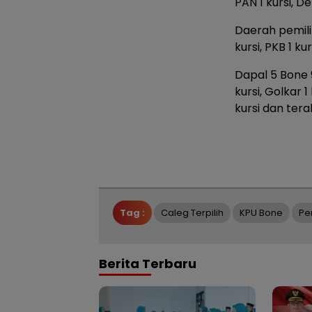
PAN 1 kursi, De
Daerah pemilih
kursi, PKB 1 ku
Dapal 5 Bone 9
kursi, Golkar 1
kursi dan terak
Tag :
Caleg Terpilih
KPU Bone
Pe
Berita Terbaru