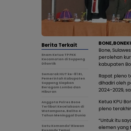
BONE,BONEK
Berita Terkait
Bone, Sulawes
Enam Ketua TP PKK
perolehan kur
Kecamatan di Soppeng
kabupaten Bo
Dilantik
Semarak HUT ke-81 RI,
Rapat pleno t
Pemerintah Kabupaten
dihadiri oleh
Soppeng Siapkan
Beragam Lomba dan
2024-2029, sak
Hiburan
Ketua KPU Bon
Anggota Polres Bone
Terlibat Kecelakaan di
pleno terakhi
Watampone, Balita 4
Tahun Meninggal Dunia
“Untuk itu s
Satu Komando! Riswan
elemen yang 
Rusandy Temui