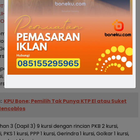
UTUSAN-NO-3011-TAHUN-2024-TENTANG-PENETAPAN-
ILIH-ANGGOTA-DEWAN-PERWAKILAN-RAKYAT-DAERAH-
BONE-DALAM-PEMILIHAN-UMUM-TAHUN-2024
misioner KPU Divisi hukum Rusnaedi saat membacakan
one untuk di dapil 1 dengan jumlah kursi 10 dengan
Gerindra 2 kursi, PKB 2 kursi, Golkar 1 kursi, nasdem 1
rsi, PKS 1 kursi, Hanura 1 kursi, PPP 1 kursi.
emilihan 2 sebanyak 9 kursi dengan rincian, PKB 1 kursi,
i, Golkar 1 kursi, Nasdem 1 kursi, PKS 1 Kursi, PAN 1 kursi,
i, Perindo 1, PPP 1 kursi.
:
KPU Bone; Pemilih Tak Punya KTP El atau Suket
Mencoblos
an 3 (Dapil 3) 9 kursi dengan rincian PKB 2 kursi,
 PKS 1 kursi, PPP 1 kursi, Gerindra 1 kursi, Golkar 1 kursi,