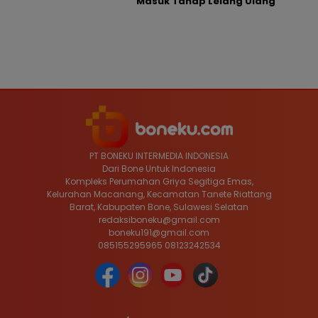
Masuk Tahap Lelang Ulang
PT BONEKU INTERMEDIA INDONESIA
Dari Bone Untuk Indonesia
Kompleks Perumahan Griya Segitiga Emas,
Kelurahan Macanang, Kecamatan Tanete Riattang
Barat, Kabupaten Bone, Sulawesi Selatan
redaksiboneku@gmail.com
boneku191@gmail.com
085155295965 08123242534