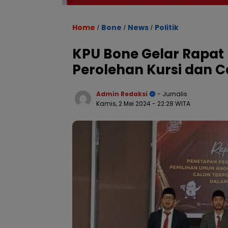
Home
Bone
News
Politik
/
/
/
KPU Bone Gelar Rapat
Perolehan Kursi dan Ca
Admin Redaksi
- Jurnalis
Kamis, 2 Mei 2024
- 22:28 WITA