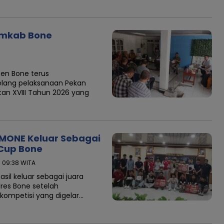
Pemkab Bone
en Bone terus
lang pelaksanaan Pekan
atan XVIII Tahun 2026 yang
LAMONE Keluar Sebagai
 Cup Bone
- 09:38 WITA
il keluar sebagai juara
res Bone setelah
ompetisi yang digelar…