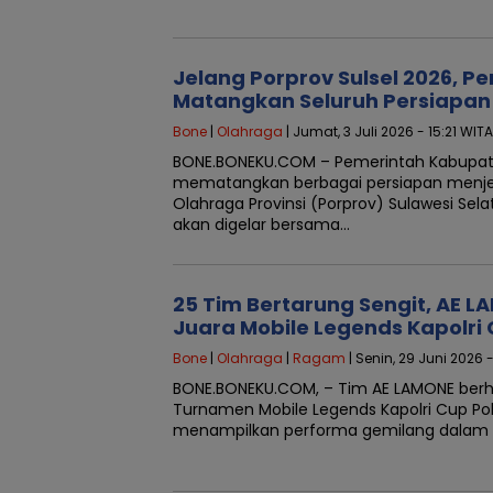
Jelang Porprov Sulsel 2026, 
Matangkan Seluruh Persiapan
Bone
|
Olahraga
| Jumat, 3 Juli 2026 - 15:21 WITA
BONE.BONEKU.COM – Pemerintah Kabupat
mematangkan berbagai persiapan menje
Olahraga Provinsi (Porprov) Sulawesi Sel
akan digelar bersama…
25 Tim Bertarung Sengit, AE 
Juara Mobile Legends Kapolri
Bone
|
Olahraga
|
Ragam
| Senin, 29 Juni 2026 
BONE.BONEKU.COM, – Tim AE LAMONE berhas
Turnamen Mobile Legends Kapolri Cup Pol
menampilkan performa gemilang dalam k