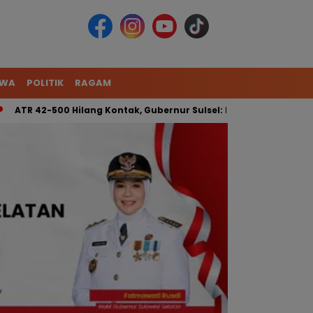
IWA
POLITIK
RAGAM
2-500 Hilang Kontak, Gubernur Sulsel: Kita Kerahkan Tim Gabung