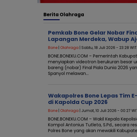
Berita
Olahraga
Pemkab Bone Gelar Nobar Final
Lapangan Merdeka, Wabup Aj
Bone
|
Olahraga
| Sabtu, 18 Juli 2026 - 23:28 WI
BONE.BONEKU.COM – Pemerintah Kabupa
menyiapkan videotron berukuran besar 
bareng (nobar) Final Piala Dunia 2026
Spanyol melawan…
Wakapolres Bone Lepas Tim E-
di Kapolda Cup 2026
Bone
|
Olahraga
| Jumat, 10 Juli 2026 - 00:27 W
BONE.BONEKU.COM – Wakil Kepala Kepolisi
Kompol Antonius Tutleta, S.Pd., secara r
Polres Bone yang akan mewakili Kabupat