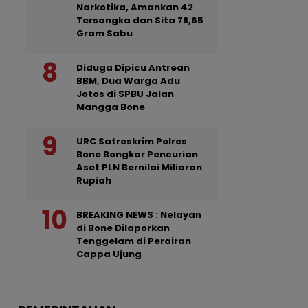
Narkotika, Amankan 42
Tersangka dan Sita 78,65
Gram Sabu
Diduga Dipicu Antrean
BBM, Dua Warga Adu
Jotos di SPBU Jalan
Mangga Bone
URC Satreskrim Polres
Bone Bongkar Pencurian
Aset PLN Bernilai Miliaran
Rupiah
BREAKING NEWS : Nelayan
di Bone Dilaporkan
Tenggelam di Perairan
Cappa Ujung