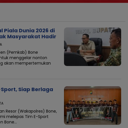
 Piala Dunia 2026 di
ak Masyarakat Hadir
TA
ten (Pemkab) Bone
untuk menggelar nonton
 yang akan mempertemukan
Sport, Siap Berlaga
ITA
an Resor (Wakapolres) Bone,
esmi melepas Tim E-Sport
en Bone…