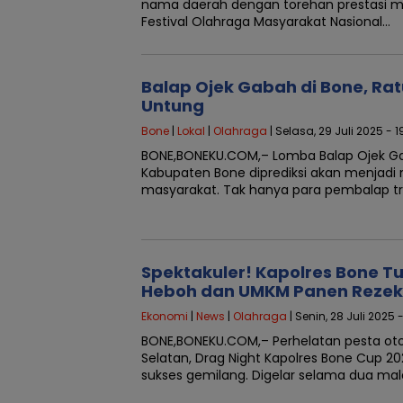
nama daerah dengan torehan prestasi 
Festival Olahraga Masyarakat Nasional…
Balap Ojek Gabah di Bone, Ra
Untung
Bone
|
Lokal
|
Olahraga
| Selasa, 29 Juli 2025 - 
BONE,BONEKU.COM,– Lomba Balap Ojek Gab
Kabupaten Bone diprediksi akan menjadi
masyarakat. Tak hanya para pembalap tr
Spektakuler! Kapolres Bone T
Heboh dan UMKM Panen Rezek
Ekonomi
|
News
|
Olahraga
| Senin, 28 Juli 2025 
BONE,BONEKU.COM,– Perhelatan pesta otom
Selatan, Drag Night Kapolres Bone Cup 20
sukses gemilang. Digelar selama dua mal