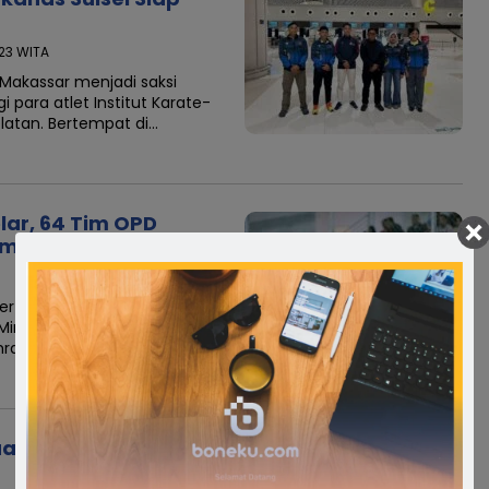
:23 WITA
Makassar menjadi saksi
para atlet Institut Karate-
elatan. Bertempat di…
lar, 64 Tim OPD
amen
r BerAmal Cup I resmi
ini Soccer, Jalan Salak,
raga ini…
an di Turnamen Bulu