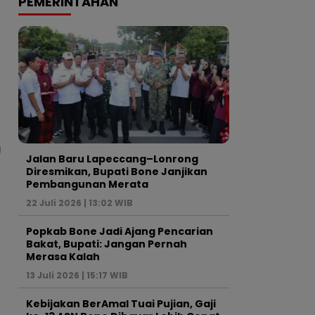
PEMERINTAHAN
Jalan Baru Lapeccang–Lonrong
Diresmikan, Bupati Bone Janjikan
Pembangunan Merata
22 Juli 2026 | 13:02 WIB
Popkab Bone Jadi Ajang Pencarian
Bakat, Bupati: Jangan Pernah
Merasa Kalah
13 Juli 2026 | 15:17 WIB
Kebijakan BerAmal Tuai Pujian, Gaji