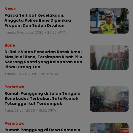
News
Pasca Terlibat Kecelakaan,
Anggota Polres Bone Diperiksa
Propam Dan Sudah Ditahan
Kamis, 6 Agustus 2026 - 20:05 WITA
Bone
Di Balik Video Pencurian Kotak Amal
Masjid di Bone, Tersimpan Kisah Pilu
Seorang Santri yang Kelaparan dan
Rindu Orang Tua
Kamis, 30 Juli 2026 - 20:18 WITA
Peristiwa
Rumah Panggung di Jalan Serigala
Bone Ludes Terbakar, Satu Rumah
Tetangga Ikut Terdampak
Rabu, 29 Juli 2026 - 16:52 WITA
Peristiwa
Rumah Panggung di Desa Samaelo