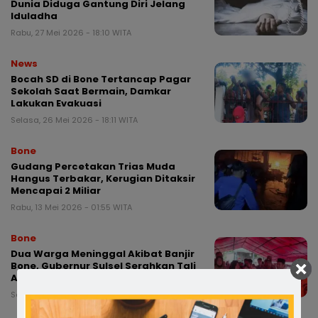
Dunia Diduga Gantung Diri Jelang
Iduladha
Rabu, 27 Mei 2026 - 18:10 WITA
News
Bocah SD di Bone Tertancap Pagar
Sekolah Saat Bermain, Damkar
Lakukan Evakuasi
Selasa, 26 Mei 2026 - 18:11 WITA
Bone
Gudang Percetakan Trias Muda
Hangus Terbakar, Kerugian Ditaksir
Mencapai 2 Miliar
Rabu, 13 Mei 2026 - 01:55 WITA
Bone
Dua Warga Meninggal Akibat Banjir
Bone, Gubernur Sulsel Serahkan Tali
Asih
Sabtu, 9 Mei 2026 - 15:15 WITA