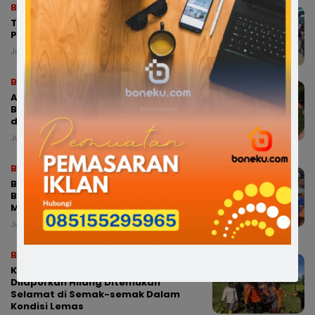
Bone
Terobos Genangan Air, Bupati Bone
Pantau Evakuasi Korban Banjir
Jumat, 8 Mei 2026 - 14:07 WITA
Bone
Ayah Tengah Evakuasi Warga Banjir,
Bocah 5 Tahun di Bone Tenggelam
dan Meninggal Dunia
Jumat, 8 Mei 2026 - 12:54 WITA
Bone
Banjir Rendam Dua Kecamatan di
Bone, Dua Warga Dilaporkan
Meninggal Dunia
Jumat, 8 Mei 2026 - 10:38 WITA
Bone
Kurang dari 24 Jam, Lansia
Dilaporkan Hilang Ditemukan
Selamat di Semak-semak Dalam
Kondisi Lemas