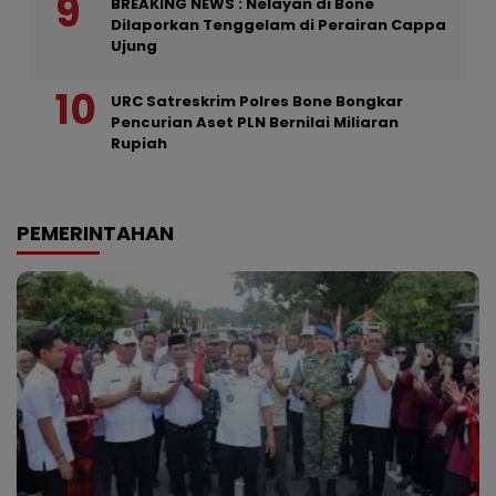
BREAKING NEWS : Nelayan di Bone
Dilaporkan Tenggelam di Perairan Cappa
Ujung
URC Satreskrim Polres Bone Bongkar
Pencurian Aset PLN Bernilai Miliaran
Rupiah
PEMERINTAHAN