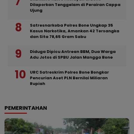
Dilaporkan Tenggelam di Perairan Cappa
Ujung
Satresnarkoba Polres Bone Ungkap 35
Kasus Narkotika, Amankan 42 Tersangka
dan Sita 78,65 Gram Sabu
Diduga Dipicu Antrean BBM, Dua Warga
Adu Jotos di SPBU Jalan Mangga Bone
URC Satreskrim Polres Bone Bongkar
Pencurian Aset PLN Bernilai Miliaran
Rupiah
PEMERINTAHAN