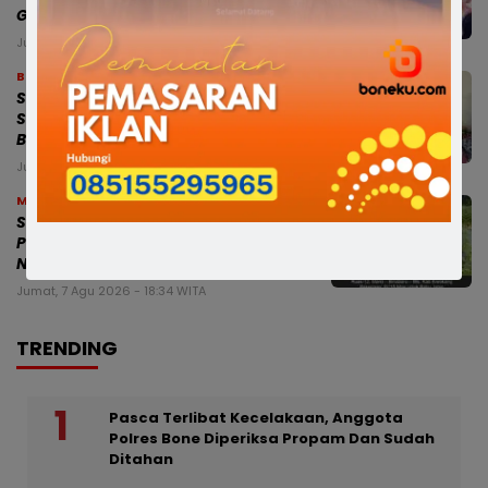
Generasi Berakhlak dan Berdaya Saing
Jumat, 7 Agu 2026 - 18:44 WITA
Bone
Satlantas Polres Bone Fasilitasi
Santunan Jasa Raharja bagi Keluarga
Balita Korban Kecelakaan
Jumat, 7 Agu 2026 - 18:40 WITA
Makassar
Sekjen APDESI Apresiasi Program MYP
Pemprov Sulsel, Sebut Berdampak
Nyata bagi Desa
Jumat, 7 Agu 2026 - 18:34 WITA
TRENDING
Pasca Terlibat Kecelakaan, Anggota
Polres Bone Diperiksa Propam Dan Sudah
Ditahan