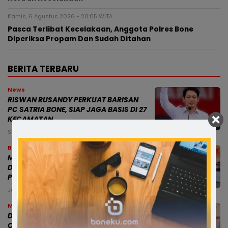
Kamis, 6 Agustus 2026 - 20:05 WITA
Pasca Terlibat Kecelakaan, Anggota Polres Bone
Diperiksa Propam Dan Sudah Ditahan
BERITA TERBARU
News
RISWAN RUSANDY PERKUAT BARISAN
PC SATRIA BONE, SIAP JAGA BASIS DI 27
KECAMATAN
Sabtu, 8 Agu 2026 - 02:45 WITA
Bone
Modus Pesan Telur Bayar Sebagian,
Dugaan Penipuan di Bone Rugikan
Pedagang Ratusan Juta
Jumat, 7 Agu 2026 - 18:54 WITA
Makassar
Dampingi Mensos, Gubernur Sulsel
Optimistis Sekolah Rakyat Cetak