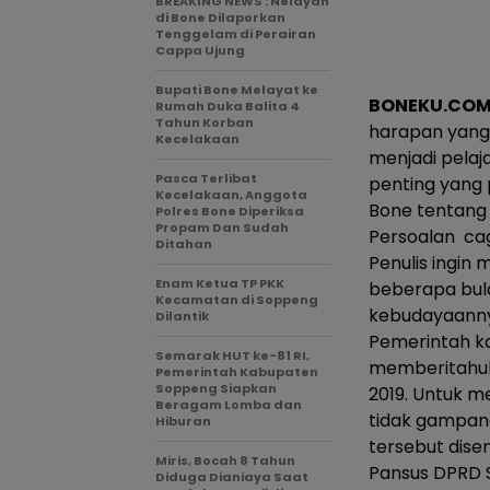
BREAKING NEWS : Nelayan
di Bone Dilaporkan
Tenggelam di Perairan
Cappa Ujung
Bupati Bone Melayat ke
BONEKU.CO
Rumah Duka Balita 4
Tahun Korban
harapan yang 
Kecelakaan
menjadi pelaj
Pasca Terlibat
penting yang 
Kecelakaan, Anggota
Bone tentang 
Polres Bone Diperiksa
Propam Dan Sudah
Persoalan cag
Ditahan
Penulis ingin
Enam Ketua TP PKK
beberapa bula
Kecamatan di Soppeng
kebudayaanny
Dilantik
Pemerintah k
Semarak HUT ke-81 RI,
memberitahuka
Pemerintah Kabupaten
Soppeng Siapkan
2019. Untuk m
Beragam Lomba dan
tidak gampang
Hiburan
tersebut dis
Miris, Bocah 8 Tahun
Pansus DPRD 
Diduga Dianiaya Saat