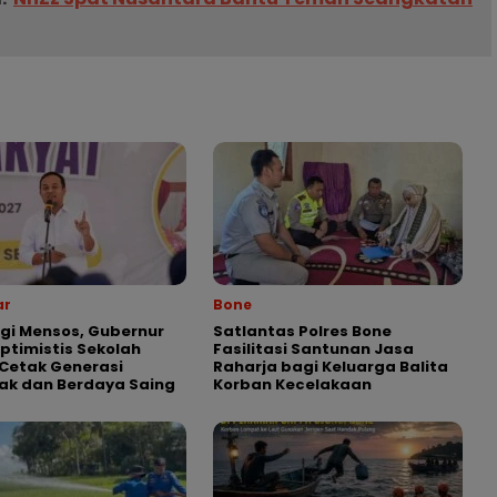
ar
Bone
gi Mensos, Gubernur
Satlantas Polres Bone
Optimistis Sekolah
Fasilitasi Santunan Jasa
Cetak Generasi
Raharja bagi Keluarga Balita
ak dan Berdaya Saing
Korban Kecelakaan