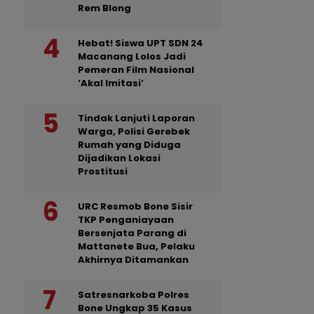
Rem Blong
Hebat! Siswa UPT SDN 24
Macanang Lolos Jadi
Pemeran Film Nasional
‘Akal Imitasi’
Tindak Lanjuti Laporan
Warga, Polisi Gerebek
Rumah yang Diduga
Dijadikan Lokasi
Prostitusi
URC Resmob Bone Sisir
TKP Penganiayaan
Bersenjata Parang di
Mattanete Bua, Pelaku
Akhirnya Ditamankan
Satresnarkoba Polres
Bone Ungkap 35 Kasus