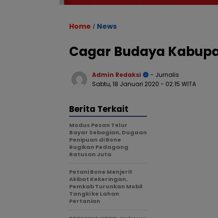
Home
News
/
Cagar Budaya Kabupat
Admin Redaksi
- Jurnalis
Sabtu, 18 Januari 2020
- 02:15 WITA
Berita Terkait
Modus Pesan Telur
Bayar Sebagian, Dugaan
Penipuan di Bone
Rugikan Pedagang
Ratusan Juta
Petani Bone Menjerit
Akibat Kekeringan,
Pemkab Turunkan Mobil
Tangki ke Lahan
Pertanian