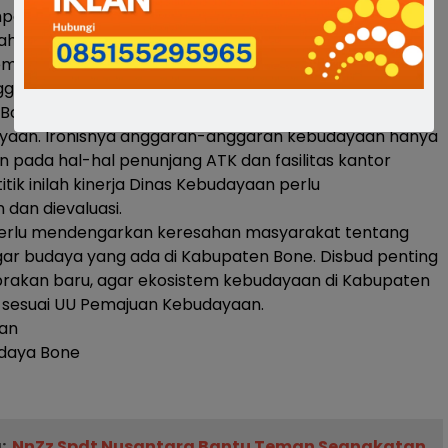
pang” di Museum Arajangnge tidak pernah ada respon
ah. Bahkan hal tersebut seringkali terulang. Dan belum
f pemerintah melakukan pendaftaran benda-benda
ggalan Kerajaan Bone.
Bone ada Dinas Kebudayaan sebagai fasilitator pada
yaan. Ironisnya anggaran-anggaran kebudayaan hanya
an pada hal-hal penunjang ATK dan fasilitas kantor
titik inilah kinerja Dinas Kebudayaan perlu
 dan dievaluasi.
erlu mendengarkan keresahan masyarakat tentang
ar budaya yang ada di Kabupaten Bone. Disbud penting
akan baru, agar ekosistem kebudayaan di Kabupaten
n sesuai UU Pemajuan Kebudayaan.
man
Budaya Bone
:
NnZz Spdt Nusantara Bantu Teman Seangkatan