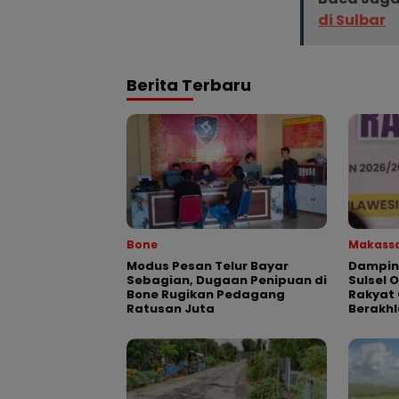
di Sulbar
Berita Terbaru
Bone
Makass
Modus Pesan Telur Bayar
Dampin
Sebagian, Dugaan Penipuan di
Sulsel 
Bone Rugikan Pedagang
Rakyat 
Ratusan Juta
Berakhl