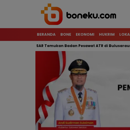
BERANDA
BONE
EKONOMI
HUKRIM
LOKA
 Terjal, Tim SAR Temukan Badan Pesawat ATR di Bulusaraung