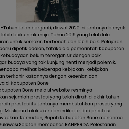
M
-Tahun telah berganti, diawal 2020 ini tentunya banyak
lebih baik untuk maju. Tahun 2019 yang telah lalu
aran untuk semakin berbenah dan lebih baik. Pelajaran
perlu dipetik adalah, tatakelola pemerintah Kabupaten
kebudayaan belum terorganisir dengan baik.
ar budaya yang tak kunjung henti menjadi polemik.
 mencoba melihat beberapa kebijakan-kebijakan
n terkahir kaitannya dengan kesenian dan
a di Kabupaten Bone.
abupaten Bone melalui website resminya
n sejumlah prestasi yang telah diraih di akhir tahun
eraih prestasi itu tentunya membutuhkan proses yang
. Meskipun tolok ukur dan indikator dari prestasi
enyapkan. Kemudian, Bupati Kabupaten Bone menerima
Sulawesi Selatan membahas RANPERDA Pelestarian