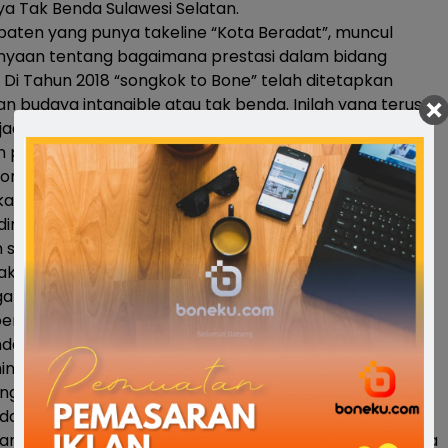
a Tak Benda Sulawesi Selatan.
aten yang punya takeline “Kota Beradat”, muncul
nyaan tentang bagaimana prestasi dalam bidang
Di Tahun 2018 “songkok to Bone” telah ditetapkan
an budaya intangible atau tak benda. Inilah yang terus-
adi bahan pidato-pidato sambutan. Pembangunan-
pun merespon hal ini dengan memunculkan ikon
one”. Selanjutnya apa?
 kantor KOREM yang juga merupakan salah satu cagar
direnovasi. Bangunan-bangunan cagar budaya lainnya
 sebelumnya, beberapa telah menjadi lahan bisnis
kan artefak. Kabupaten Bone Kota Beradat memiliki
ar budaya namun pengawasan dan tatakelola
rti terabaikan begitu saja.
da-benda pusaka yang berada di Museum Arajange
n hingga tidak semua masyarakat mampu melihatnya
ung. Tidak ada upaya perlindungan dan pengawasan
da-benda pusaka tersebut, beberapa kali pemerhati
angkan surat terbuka tentang perlakuan benda pusaka