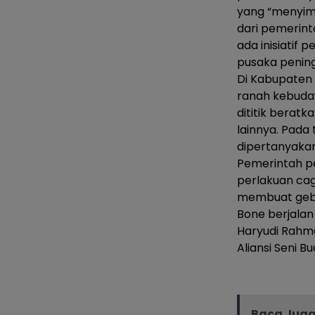
yang “menyim
dari pemerint
ada inisiati
pusaka penin
Di Kabupaten 
ranah kebuda
dititik beratk
lainnya. Pada 
dipertanyakan
Pemerintah p
perlakuan cag
membuat gebr
Bone berjala
Haryudi Rah
Aliansi Seni 
Baca Juga