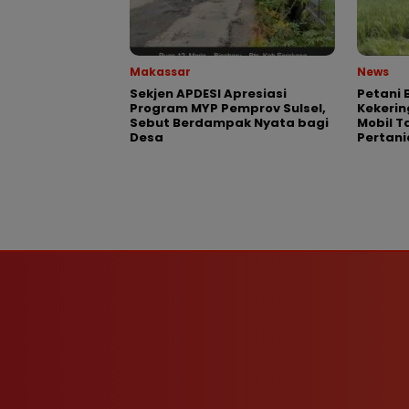
Makassar
News
Sekjen APDESI Apresiasi
Petani 
Program MYP Pemprov Sulsel,
Kekeri
Sebut Berdampak Nyata bagi
Mobil T
Desa
Pertani