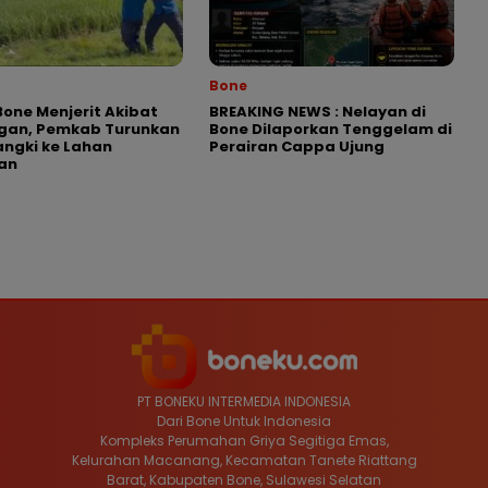
Bone
Bone Menjerit Akibat
BREAKING NEWS : Nelayan di
ngan, Pemkab Turunkan
Bone Dilaporkan Tenggelam di
angki ke Lahan
Perairan Cappa Ujung
an
PT BONEKU INTERMEDIA INDONESIA
Dari Bone Untuk Indonesia
Kompleks Perumahan Griya Segitiga Emas,
Kelurahan Macanang, Kecamatan Tanete Riattang
Barat, Kabupaten Bone, Sulawesi Selatan