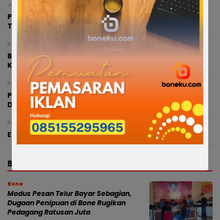
Jumat, 7 Agustus 2026 - 18:12 WITA
Petani Bone Menjerit Akibat Kekeringan, Pemkab
Turunkan Mobil Tangki ke Lahan Pertanian
Kamis, 6 Agustus 2026 - 21:25 WITA
Bupati Bone Melayat ke Rumah Duka Balita 4 Tahun
Korban Kecelakaan
Kamis, 6 Agustus 2026 - 20:05 WITA
Pasca Terlibat Kecelakaan, Anggota Polres Bone
Diperiksa Propam Dan Sudah Ditahan
Kamis, 6 Agustus 2026 - 15:53 WITA
Enam Ketua TP PKK Kecamatan di Soppeng Dilantik
BERITA TERBARU
Bone
Modus Pesan Telur Bayar Sebagian,
Dugaan Penipuan di Bone Rugikan
Pedagang Ratusan Juta