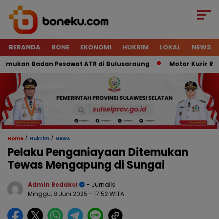
BERANDA
BONE
EKONOMI
HUKRIM
LOKAL
NEWS
ukan Badan Pesawat ATR di Bulusaraung
Motor Kurir Raib D
/
/
Home
Hukrim
News
Pelaku Penganiayaan Ditemukan
Tewas Mengapung di Sungai
Admin Redaksi
- Jurnalis
Minggu, 8 Juni 2025
- 17:52 WITA