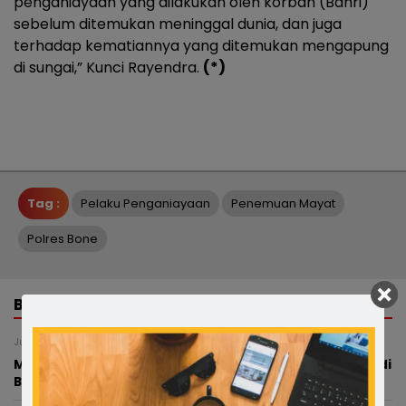
penganiayaan yang dilakukan oleh korban (Bahri)
sebelum ditemukan meninggal dunia, dan juga
terhadap kematiannya yang ditemukan mengapung
di sungai,” Kunci Rayendra.
(*)
Tag :
Pelaku Penganiayaan
Penemuan Mayat
Polres Bone
BERITA TERKAIT
Jumat, 7 Agustus 2026 - 18:54 WITA
Modus Pesan Telur Bayar Sebagian, Dugaan Penipuan di
Bone Rugikan Pedagang Ratusan Juta