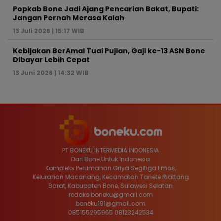
Popkab Bone Jadi Ajang Pencarian Bakat, Bupati:
Jangan Pernah Merasa Kalah
13 Juli 2026 | 15:17 WIB
Kebijakan BerAmal Tuai Pujian, Gaji ke-13 ASN Bone
Dibayar Lebih Cepat
13 Juni 2026 | 14:32 WIB
PT BONEKU INTERMEDIA INDONESIA
Dari Bone Untuk Indonesia
Kompleks Perumahan Griya Segitiga Emas,
Kelurahan Macanang, Kecamatan Tanete Riattang
Barat, Kabupaten Bone, Sulawesi Selatan
redaksiboneku@gmail.com
boneku191@gmail.com
085155295965 08123242534