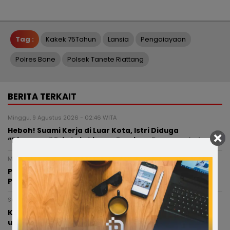
Tag :
Kakek 75Tahun
Lansia
Pengaiayaan
Polres Bone
Polsek Tanete Riattang
BERITA TERKAIT
Minggu, 9 Agustus 2026 - 02:46 WITA
Heboh! Suami Kerja di Luar Kota, Istri Diduga
“Digoyang” Pria Lain hingga Berujung Penggerebekan
Minggu, 9 Agustus 2026 - 01:01 WITA
Polisi Bone Ungkap Peredaran Sabu, Dua Terduga
Pelaku Diamankan di Awangpone
Sabtu, 8 Agustus 2026 - 21:48 WITA
Kepsek SMPN 5 Bone Buka Suara: Berada di Prancis
untuk Diplomasi Budaya, Sekolah Tetap Dipantau