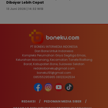
Dibayar Lebih Cepat
13 Juni 2026 | 14:32 WIB
PT BONEKU INTERMEDIA INDONESIA
Dari Bone Untuk Indonesia
Kompleks Perumahan Griya Segitiga Emas,
Kelurahan Macanang, Kecamatan Tanete Riattang
Barat, Kabupaten Bone, Sulawesi Selatan
redaksiboneku@gmail.com
boneku191@gmail.com
085155295965 08123242534
REDAKSI
PEDOMAN MEDIA SIBER