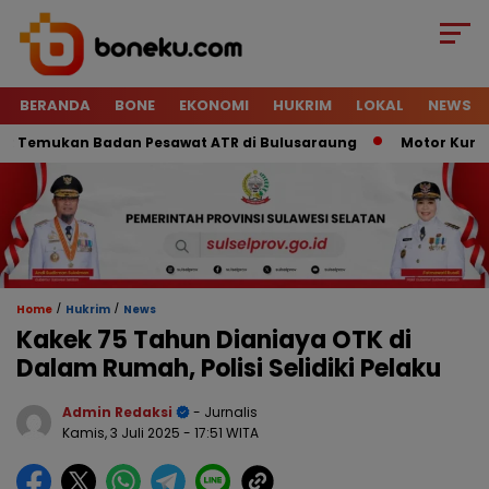
BERANDA
BONE
EKONOMI
HUKRIM
LOKAL
NEWS
emukan Badan Pesawat ATR di Bulusaraung
Motor Kurir Rai
/
/
Home
Hukrim
News
Kakek 75 Tahun Dianiaya OTK di
Dalam Rumah, Polisi Selidiki Pelaku
Admin Redaksi
- Jurnalis
Kamis, 3 Juli 2025
- 17:51 WITA