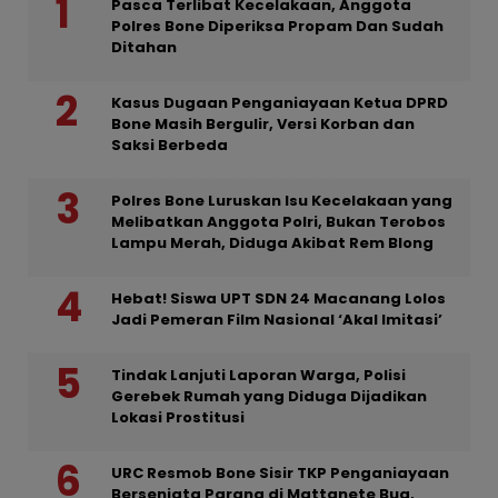
Pasca Terlibat Kecelakaan, Anggota
Polres Bone Diperiksa Propam Dan Sudah
Ditahan
Kasus Dugaan Penganiayaan Ketua DPRD
Bone Masih Bergulir, Versi Korban dan
Saksi Berbeda
Polres Bone Luruskan Isu Kecelakaan yang
Melibatkan Anggota Polri, Bukan Terobos
Lampu Merah, Diduga Akibat Rem Blong
Hebat! Siswa UPT SDN 24 Macanang Lolos
Jadi Pemeran Film Nasional ‘Akal Imitasi’
Tindak Lanjuti Laporan Warga, Polisi
Gerebek Rumah yang Diduga Dijadikan
Lokasi Prostitusi
URC Resmob Bone Sisir TKP Penganiayaan
Bersenjata Parang di Mattanete Bua,