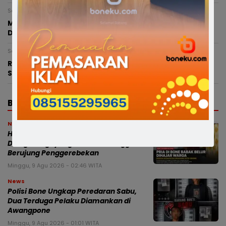
Sabtu, 8 Agustus 2026 - 15:19 WITA
Munafri dan Chaidir Apresiasi MYP Gubernur Sulsel,
Dinilai Percepat Konektivitas Antarwilayah
Sabtu, 8 Agustus 2026 - 02:45 WITA
RISWAN RUSANDY PERKUAT BARISAN PC SATRIA BONE,
SIAP JAGA BASIS DI 27 KECAMATAN
BERITA TERBARU
News
Heboh! Suami Kerja di Luar Kota, Istri
Diduga “Digoyang” Pria Lain hingga
Berujung Penggerebekan
Minggu, 9 Agu 2026 - 02:46 WITA
News
Polisi Bone Ungkap Peredaran Sabu,
Dua Terduga Pelaku Diamankan di
Awangpone
Minggu, 9 Agu 2026 - 01:01 WITA