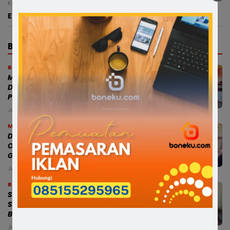
Kamis, 6 Agustus 2026 - 15:53 WITA
Enam Ketua TP PKK Kecamatan di Soppeng Dilantik
BERITA TERBARU
Bone
Modus Pesan Telur Bayar Sebagian,
Dugaan Penipuan di Bone Rugikan
Pedagang Ratusan Juta
Jumat, 7 Agu 2026 - 18:54 WITA
Makassar
Dampingi Mensos, Gubernur Sulsel
Optimistis Sekolah Rakyat Cetak
Generasi Berakhlak dan Berdaya Saing
Jumat, 7 Agu 2026 - 18:44 WITA
Bone
Satlantas Polres Bone Fasilitasi
Santunan Jasa Raharja bagi Keluarga
Balita Korban Kecelakaan
Jumat, 7 Agu 2026 - 18:40 WITA