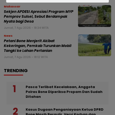
Makassar
Sekjen APDESI Apresiasi Program MYP
Pemprov Sulsel, Sebut Berdampak
Nyata bagi Desa
Jumat, 7 Agu 2026 - 18:34 WITA
News
Petani Bone Menjerit Akibat
Kekeringan, Pemkab Turunkan Mobil
Tangki ke Lahan Pertanian
Jumat, 7 Agu 2026 - 18:12 WITA
TRENDING
Pasca Terlibat Kecelakaan, Anggota
Polres Bone Diperiksa Propam Dan Sudah
Ditahan
Kasus Dugaan Penganiayaan Ketua DPRD
Bone Masih Bergulir, Versi Korban dan