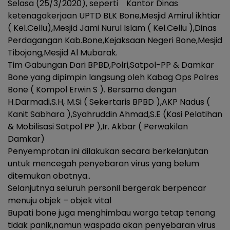
Selasa (25/3/2020), seperti Kantor Dinas
ketenagakerjaan UPTD BLK Bone,Mesjid Amirul ikhtiar
( Kel.Cellu),Mesjid Jami Nurul Islam ( Kel.Cellu ),Dinas
Perdagangan Kab.Bone,Kejaksaan Negeri Bone,Mesjid
Tibojong,Mesjid Al Mubarak.
Tim Gabungan Dari BPBD,Polri,Satpol-PP & Damkar
Bone yang dipimpin langsung oleh Kabag Ops Polres
Bone ( Kompol Erwin S ). Bersama dengan
H.Darmadi,S.H, M.Si ( Sekertaris BPBD ),AKP Nadus (
Kanit Sabhara ),Syahruddin Ahmad,S.E (Kasi Pelatihan
& Mobilisasi Satpol PP ),Ir. Akbar ( Perwakilan
Damkar)
Penyemprotan ini dilakukan secara berkelanjutan
untuk mencegah penyebaran virus yang belum
ditemukan obatnya..
Selanjutnya seluruh personil bergerak berpencar
menuju objek – objek vital
Bupati bone juga menghimbau warga tetap tenang
tidak panik,namun waspada akan penyebaran virus