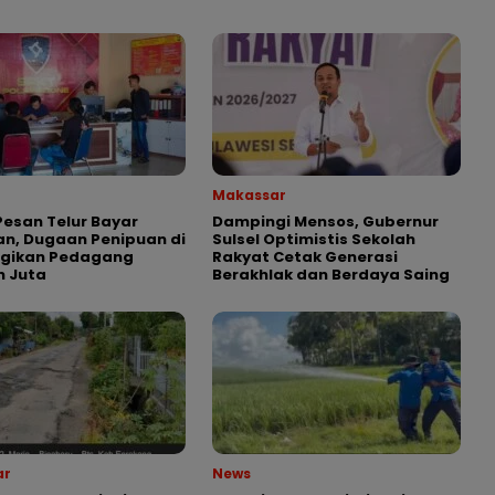
Makassar
esan Telur Bayar
Dampingi Mensos, Gubernur
n, Dugaan Penipuan di
Sulsel Optimistis Sekolah
ugikan Pedagang
Rakyat Cetak Generasi
n Juta
Berakhlak dan Berdaya Saing
ar
News