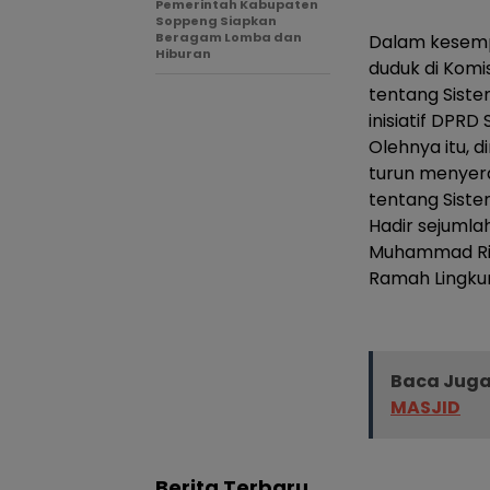
Pemerintah Kabupaten
Soppeng Siapkan
Beragam Lomba dan
Dalam kesemp
Hiburan
duduk di Komi
tentang Sist
inisiatif DPRD S
Olehnya itu, 
turun menyer
tentang Siste
Hadir sejumla
Muhammad Ris
Ramah Lingkun
Baca Juga
MASJID
Berita Terbaru