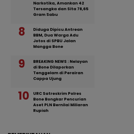
Narkotika, Amankan 42
Tersangka dan Sita 78,65
Gram Sabu
Diduga Dipicu Antrean
BBM, Dua Warga Adu
Jotos di SPBU Jalan
Mangga Bone
BREAKING NEWS : Nelayan
di Bone Dilaporkan
Tenggelam di Perairan
Cappa Ujung
URC Satreskrim Polres
Bone Bongkar Pencurian
Aset PLN Bernilai Miliaran
Rupiah