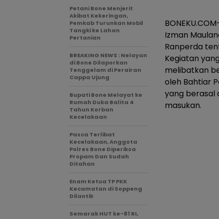
Petani Bone Menjerit
Akibat Kekeringan,
BONEKU.COM-An
Pemkab Turunkan Mobil
Tangki ke Lahan
Izman Maulana 
Pertanian
Ranperda tent
BREAKING NEWS : Nelayan
Kegiatan yang
di Bone Dilaporkan
melibatkan b
Tenggelam di Perairan
Cappa Ujung
oleh Bahtiar 
yang berasal
Bupati Bone Melayat ke
Rumah Duka Balita 4
masukan.
Tahun Korban
Kecelakaan
Pasca Terlibat
Kecelakaan, Anggota
Polres Bone Diperiksa
Propam Dan Sudah
Ditahan
Enam Ketua TP PKK
Kecamatan di Soppeng
Dilantik
Semarak HUT ke-81 RI,