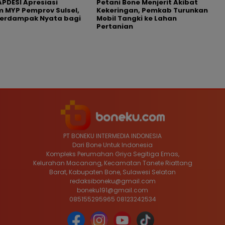
APDESI Apresiasi
Petani Bone Menjerit Akibat
 MYP Pemprov Sulsel,
Kekeringan, Pemkab Turunkan
Berdampak Nyata bagi
Mobil Tangki ke Lahan
Pertanian
PT BONEKU INTERMEDIA INDONESIA
Dari Bone Untuk Indonesia
Kompleks Perumahan Griya Segitiga Emas,
Kelurahan Macanang, Kecamatan Tanete Riattang
Barat, Kabupaten Bone, Sulawesi Selatan
redaksiboneku@gmail.com
boneku191@gmail.com
085155295965 08123242534