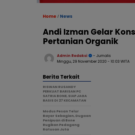
Home
News
/
Andi Izman Gelar Kons
Pertanian Organik
Admin Redaksi
- Jurnalis
Minggu, 29 November 2020
- 10:03 WITA
Berita Terkait
RISWAN RUSANDY
PERKUAT BARISAN PC
SATRIA BONE, SIAP JAGA
BASIS DI 27 KECAMATAN
Modus Pesan Telur
Bayar Sebagian, Dugaan
Penipuan di Bone
Rugikan Pedagang
Ratusan Juta