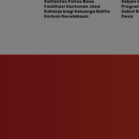
Satlantas Polres Bone
Sekjen 
Fasilitasi Santunan Jasa
Program
Raharja bagi Keluarga Balita
Sebut 
Korban Kecelakaan
Desa