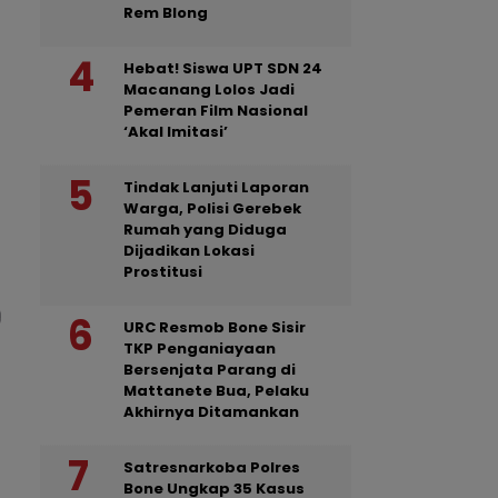
Rem Blong
Hebat! Siswa UPT SDN 24
Macanang Lolos Jadi
Pemeran Film Nasional
‘Akal Imitasi’
Tindak Lanjuti Laporan
Warga, Polisi Gerebek
Rumah yang Diduga
Dijadikan Lokasi
Prostitusi
URC Resmob Bone Sisir
TKP Penganiayaan
Bersenjata Parang di
Mattanete Bua, Pelaku
Akhirnya Ditamankan
Satresnarkoba Polres
Bone Ungkap 35 Kasus