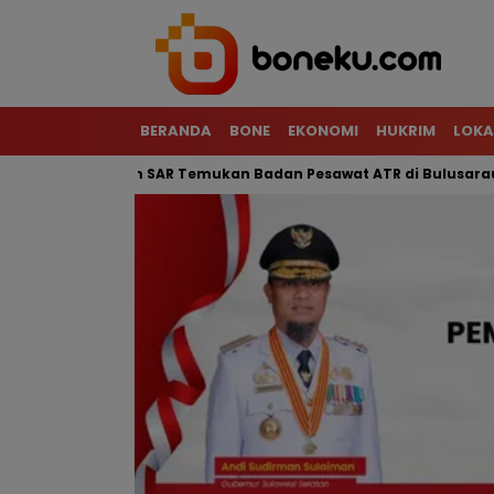
BERANDA
BONE
EKONOMI
HUKRIM
LOKA
 Terjal, Tim SAR Temukan Badan Pesawat ATR di Bulusaraung