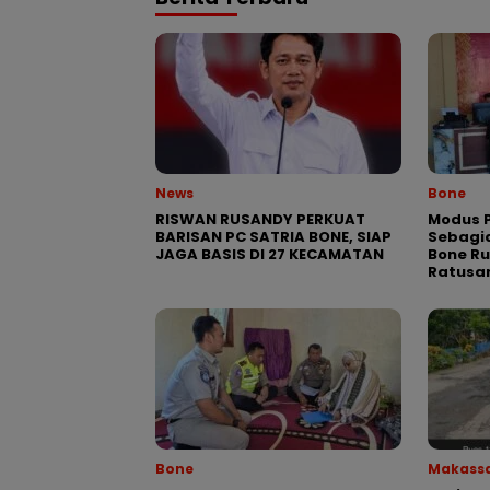
News
Bone
RISWAN RUSANDY PERKUAT
Modus P
BARISAN PC SATRIA BONE, SIAP
Sebagia
JAGA BASIS DI 27 KECAMATAN
Bone R
Ratusa
Bone
Makass