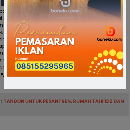
atan tersebut, Andi Izman Maulana Padjalangi yang
si B DPRD Sulsel ini menuturkan Ranperda
em Pertanian Organik merupakan Ranperda usulan atau
ulsel.
dirinya bersama dengan sejumlah anggota DPRD Sulsel
ap saran aspirasi untuk kesempurnaan Ranperda
m Pertanian Organik.
h narasumber, Sekretaris Dinas Pertanian Bone Ir. Andi
al, Kabag Umum Setda Bone Anwar SH MH, dan Petani
gan Heri.(*)
:
TANDON UNTUK PESANTREN, RUMAH TAHFIDZ DAN