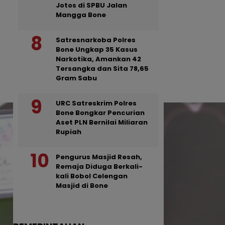
Jotos di SPBU Jalan
Mangga Bone
Satresnarkoba Polres
Bone Ungkap 35 Kasus
Narkotika, Amankan 42
Tersangka dan Sita 78,65
Gram Sabu
URC Satreskrim Polres
Bone Bongkar Pencurian
Aset PLN Bernilai Miliaran
Rupiah
Pengurus Masjid Resah,
Remaja Diduga Berkali-
kali Bobol Celengan
Masjid di Bone