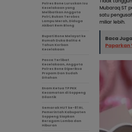
Tidak tanggun
Polres Bone Luruskan Isu
Mubaraq ST put
Kecelakaan yang
Melibatkan Anggota
satu pengusah
Polri, Bukan Terobos
Lampu Merah, Diduga
miliar lebih.
Akibat Rem Blong
Bupati Bone Melayat ke
Baca Juga
Rumah Duka Balita 4
Paparkan V
Tahun Korban
Kecelakaan
Pasca Terlibat
Kecelakaan, Anggota
Polres Bone Diperiksa
Propam Dan Sudah
Ditahan
Enam Ketua TP PKK
Kecamatan di Soppeng
Dilantik
Semarak HUT ke-81 RI,
Pemerintah Kabupaten
Soppeng Siapkan
Beragam Lomba dan
Hiburan