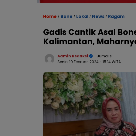
Home
Bone
Lokal
News
Ragam
/
/
/
/
Gadis Cantik Asal Bon
Kalimantan, Maharnya 
Admin Redaksi
- Jurnalis
Senin, 19 Februari 2024
- 15:14 WITA