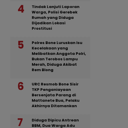
Tindak Lanjuti Laporan
Warga, Polisi Gerebek
Rumah yang Diduga
Dijadikan Lokasi
Prostitusi
Polres Bone Luruskan Isu
Kecelakaan yang
Melibatkan Anggota Polri,
Bukan Terobos Lampu
Merah, Diduga Akibat
Rem Blong
URC Resmob Bone Sisir
TKP Penganiayaan
Bersenjata Parang di
Mattanete Bua, Pelaku
Akhirnya Ditamankan
Diduga Dipicu Antrean
BBM, Dua Warga Adu