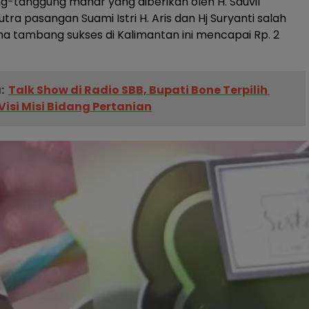
g-tanggung mahar yang diberikan oleh H. Sauvil
ra pasangan Suami Istri H. Aris dan Hj Suryanti salah
a tambang sukses di Kalimantan ini mencapai Rp. 2
:
Talk Show di Radio SBB, Bupati Bone Terpilih
isi Misi Bidang Pertanian