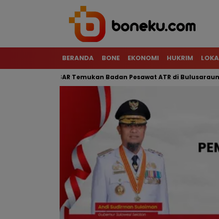
BERANDA
BONE
EKONOMI
HUKRIM
LOKA
Tim SAR Temukan Badan Pesawat ATR di Bulusaraung
Motor 