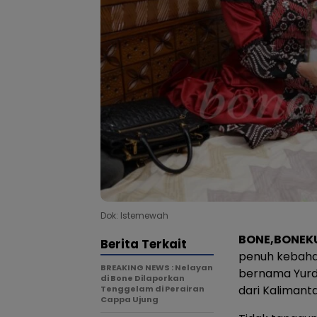
Dok: Istemewah
BONE,BONEK
Berita Terkait
penuh kebahag
BREAKING NEWS : Nelayan
bernama Yurdi
di Bone Dilaporkan
dari Kalimant
Tenggelam di Perairan
Cappa Ujung