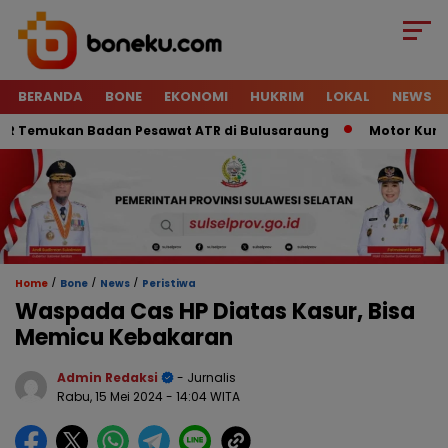
BERANDA
BONE
EKONOMI
HUKRIM
LOKAL
NEWS
Temukan Badan Pesawat ATR di Bulusaraung
Motor Kurir Rai
/
/
/
Home
Bone
News
Peristiwa
Waspada Cas HP Diatas Kasur, Bisa
Memicu Kebakaran
Admin Redaksi
- Jurnalis
Rabu, 15 Mei 2024
- 14:04 WITA