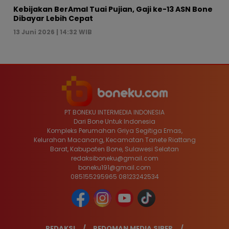
Kebijakan BerAmal Tuai Pujian, Gaji ke-13 ASN Bone
Dibayar Lebih Cepat
13 Juni 2026 | 14:32 WIB
PT BONEKU INTERMEDIA INDONESIA
Dari Bone Untuk Indonesia
Kompleks Perumahan Griya Segitiga Emas,
Kelurahan Macanang, Kecamatan Tanete Riattang
Barat, Kabupaten Bone, Sulawesi Selatan
redaksiboneku@gmail.com
boneku191@gmail.com
085155295965 08123242534
REDAKSI
PEDOMAN MEDIA SIBER