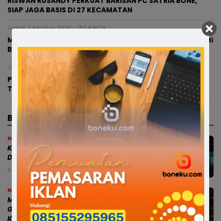
RISWAN RUSANDY PERKUAT BARISAN PC SATRIA BONE,
SIAP JAGA BASIS DI 27 KECAMATAN
Jumat, 7 Agustus 2026 - 18:54 WITA
Modus Pesan Telur Bayar Sebagian, Dugaan Penipuan di
Bone Rugikan Pedagang Ratusan Juta
Jumat, 7 Agustus 2026 - 18:12 WITA
Petani Bone Menjerit Akibat Kekeringan, Pemkab
Turunkan Mobil Tangki ke Lahan Pertanian
BERITA TERBARU
News
Kepsek SMPN 5 Belum Masuk Sejak
Dilantik, Dikabarkan Berada di Paris
Sabtu, 8 Agu 2026 - 16:34 WITA
News
Munafri dan Chaidir Apresiasi MYP
Gubernur Sulsel, Dinilai Percepat
Konektivitas Antarwilayah