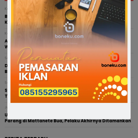
Kamis, 6 Agustus 2026 - 21:25 WITA
Bupati Bone Melayat ke Rumah Duka Balita 4 Tahun
Korban Kecelakaan
Kamis, 6 Agustus 2026 - 12:52 WITA
Anggota Polres Bone Terlibat Kecelakaan di
Watampone, Balita 4 Tahun Meninggal Dunia
Senin, 3 Agustus 2026 - 15:14 WITA
Dukung Pendidikan Islam, Andi Muzakkir Aqil Serahkan
Bantuan Aspirasi ke Ponpes di Bone
Sabtu, 1 Agustus 2026 - 21:55 WITA
SATRIA Bone Siap Sambut Sufmi Dasco Ahmad,
Tegaskan Siap Menangkan Gerindra di Sulsel
Jumat, 31 Juli 2026 - 13:16 WITA
URC Resmob Bone Sisir TKP Penganiayaan Bersenjata
Parang di Mattanete Bua, Pelaku Akhirnya Ditamankan