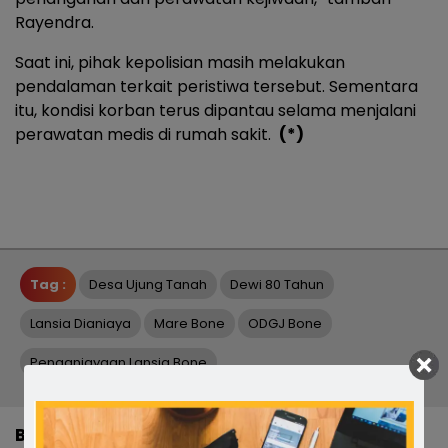
Rayendra.
Saat ini, pihak kepolisian masih melakukan
pendalaman terkait peristiwa tersebut. Sementara
itu, kondisi korban terus dipantau selama menjalani
perawatan medis di rumah sakit.
(*)
Tag :
Desa Ujung Tanah
Dewi 80 Tahun
Lansia Dianiaya
Mare Bone
ODGJ Bone
Penganiayaan Lansia Bone
BERITA TERKAIT