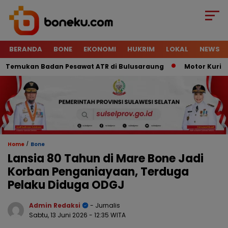
BERANDA
BONE
EKONOMI
HUKRIM
LOKAL
NEWS
emukan Badan Pesawat ATR di Bulusaraung
Motor Kurir Raib
/
Home
Bone
Lansia 80 Tahun di Mare Bone Jadi
Korban Penganiayaan, Terduga
Pelaku Diduga ODGJ
Admin Redaksi
- Jurnalis
Sabtu, 13 Juni 2026
- 12:35 WITA