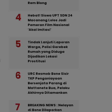
Rem Blong
Hebat! Siswa UPT SDN 24
Macanang Lolos Jadi
Pemeran Film Nasional
‘Akal Imitasi’
Tindak Lanjuti Laporan
Warga, Polisi Gerebek
Rumah yang Diduga
Dijadikan Lokasi
Prostitusi
URC Resmob Bone Sisir
TKP Penganiayaan
Bersenjata Parang di
Mattanete Bua, Pelaku
Akhirnya Ditamankan
BREAKING NEWS : Nelayan
di Bone Dilaporkan