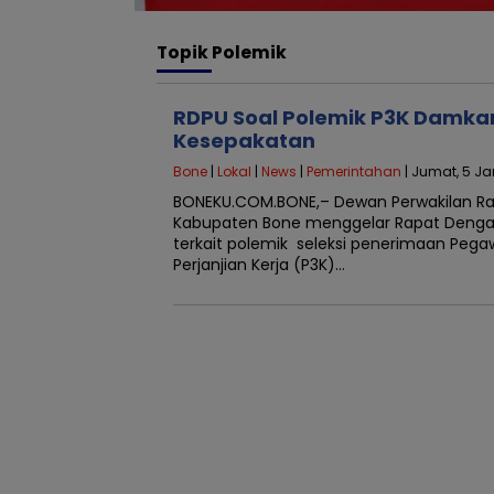
Topik
Polemik
RDPU Soal Polemik P3K Damkar
Kesepakatan
Bone
|
Lokal
|
News
|
Pemerintahan
| Jumat, 5 Ja
BONEKU.COM.BONE,– Dewan Perwakilan Ra
Kabupaten Bone menggelar Rapat Deng
terkait polemik seleksi penerimaan Peg
Perjanjian Kerja (P3K)…