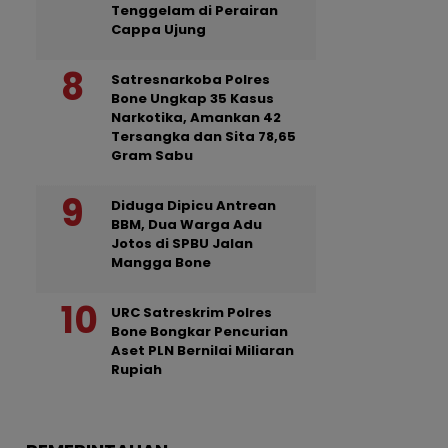
Tenggelam di Perairan
Cappa Ujung
Satresnarkoba Polres
Bone Ungkap 35 Kasus
Narkotika, Amankan 42
Tersangka dan Sita 78,65
Gram Sabu
Diduga Dipicu Antrean
BBM, Dua Warga Adu
Jotos di SPBU Jalan
Mangga Bone
URC Satreskrim Polres
Bone Bongkar Pencurian
Aset PLN Bernilai Miliaran
Rupiah