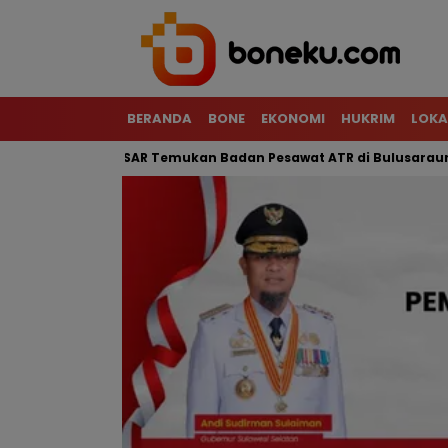
BERANDA
BONE
EKONOMI
HUKRIM
LOKA
 Terjal, Tim SAR Temukan Badan Pesawat ATR di Bulusaraung