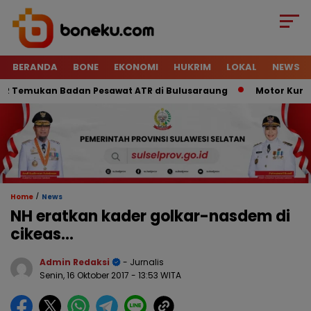
BERANDA
BONE
EKONOMI
HUKRIM
LOKAL
NEWS
 Temukan Badan Pesawat ATR di Bulusaraung
Motor Kurir Ra
/
Home
News
NH eratkan kader golkar-nasdem di
cikeas…
Admin Redaksi
- Jurnalis
Senin, 16 Oktober 2017
- 13:53 WITA