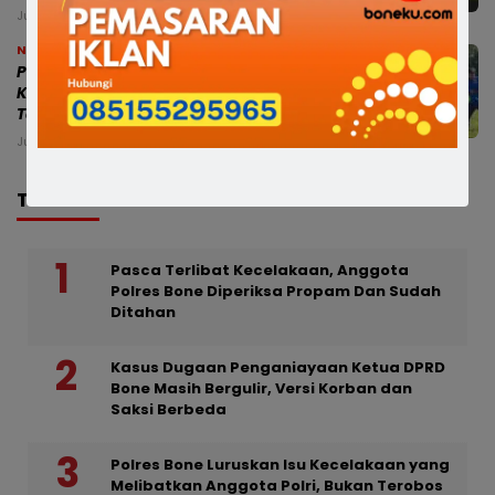
Jumat, 7 Agu 2026 - 18:34 WITA
News
Petani Bone Menjerit Akibat
Kekeringan, Pemkab Turunkan Mobil
Tangki ke Lahan Pertanian
Jumat, 7 Agu 2026 - 18:12 WITA
TRENDING
Pasca Terlibat Kecelakaan, Anggota
Polres Bone Diperiksa Propam Dan Sudah
Ditahan
Kasus Dugaan Penganiayaan Ketua DPRD
Bone Masih Bergulir, Versi Korban dan
Saksi Berbeda
Polres Bone Luruskan Isu Kecelakaan yang
Melibatkan Anggota Polri, Bukan Terobos