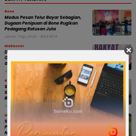
Bone
Modus Pesan Telur Bayar Sebagian,
Dugaan Penipuan di Bone Rugikan
Pedagang Ratusan Juta
Jumat, 7 Agu 2026 - 18:54 WITA
Makassar
Dampingi Mensos, Gubernur Sulsel
Optimistis Sekolah Rakyat Cetak
Generasi Berakhlak dan Berdaya Saing
Jumat, 7 Agu 2026 - 18:44 WITA
Bone
Satlantas Polres Bone Fasilitasi
Santunan Jasa Raharja bagi Keluarga
Balita Korban Kecelakaan
Jumat, 7 Agu 2026 - 18:40 WITA
Makassar
Sekjen APDESI Apresiasi Program MYP
Pemprov Sulsel, Sebut Berdampak
Nyata bagi Desa