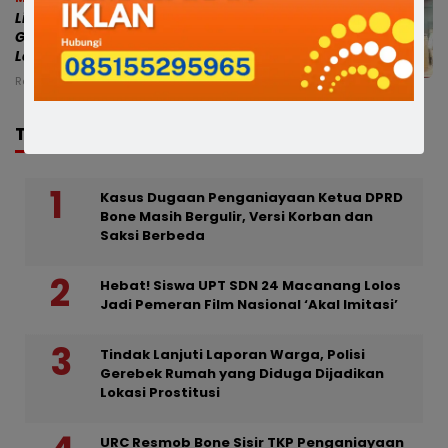
Lima Bupati Aktif Resmi Pimpin DPC
Gerindra di Sulsel, Dasco Pimpin
Langsung Pengukuhan
Rabu, 5 Agu 2026 - 23:37 WITA
TRENDING
Kasus Dugaan Penganiayaan Ketua DPRD
Bone Masih Bergulir, Versi Korban dan
Saksi Berbeda
Hebat! Siswa UPT SDN 24 Macanang Lolos
Jadi Pemeran Film Nasional ‘Akal Imitasi’
Tindak Lanjuti Laporan Warga, Polisi
Gerebek Rumah yang Diduga Dijadikan
Lokasi Prostitusi
URC Resmob Bone Sisir TKP Penganiayaan