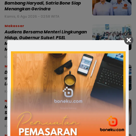
Bambang Haryadi, Satria Bone Siap
Menangkan Gerindra
Kamis, 6 Agu 2026 - 02:58 WITA
Makassar
Audiens Bersama Menteri Lingkungan
Hidup, Gubernur Sulsel: PSEL
Mamminasata Temui Titik Terang, Siap
Masuk Tahap Lelang Ulang
Kamis, 6 Agu 2026 - 01:53 WITA
Makassar
Dua Ranperda Strategis Disiapkan
untuk Memperkuat Fiskal Daerah dan
Layanan Penjaminan UMKM
Kamis, 6 Agu 2026 - 01:21 WITA
News
Miris, Bocah 8 Tahun Diduga Dianiaya
Saat Hendak Mengaji di Masjid, Kepala
Bocor hingga Dijahit
Kamis, 6 Agu 2026 - 00:25 WITA
Makassar