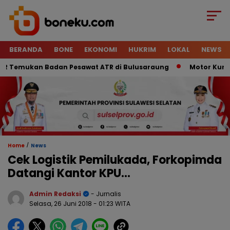
BERANDA
BONE
EKONOMI
HUKRIM
LOKAL
NEWS
 Temukan Badan Pesawat ATR di Bulusaraung
Motor Kurir Ra
/
Home
News
Cek Logistik Pemilukada, Forkopimda
Datangi Kantor KPU…
Admin Redaksi
- Jurnalis
Selasa, 26 Juni 2018
- 01:23 WITA