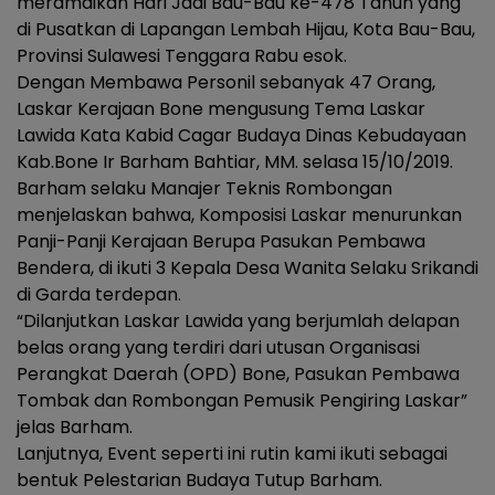
meramaikan Hari Jadi Bau-Bau ke-478 Tahun yang
di Pusatkan di Lapangan Lembah Hijau, Kota Bau-Bau,
Provinsi Sulawesi Tenggara Rabu esok.
Dengan Membawa Personil sebanyak 47 Orang,
Laskar Kerajaan Bone mengusung Tema Laskar
Lawida Kata Kabid Cagar Budaya Dinas Kebudayaan
Kab.Bone Ir Barham Bahtiar, MM. selasa 15/10/2019.
Barham selaku Manajer Teknis Rombongan
menjelaskan bahwa, Komposisi Laskar menurunkan
Panji-Panji Kerajaan Berupa Pasukan Pembawa
Bendera, di ikuti 3 Kepala Desa Wanita Selaku Srikandi
di Garda terdepan.
“Dilanjutkan Laskar Lawida yang berjumlah delapan
belas orang yang terdiri dari utusan Organisasi
Perangkat Daerah (OPD) Bone, Pasukan Pembawa
Tombak dan Rombongan Pemusik Pengiring Laskar”
jelas Barham.
Lanjutnya, Event seperti ini rutin kami ikuti sebagai
bentuk Pelestarian Budaya Tutup Barham.