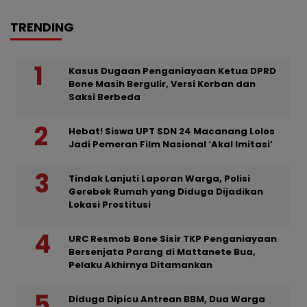
TRENDING
Kasus Dugaan Penganiayaan Ketua DPRD
Bone Masih Bergulir, Versi Korban dan
Saksi Berbeda
Hebat! Siswa UPT SDN 24 Macanang Lolos
Jadi Pemeran Film Nasional ‘Akal Imitasi’
Tindak Lanjuti Laporan Warga, Polisi
Gerebek Rumah yang Diduga Dijadikan
Lokasi Prostitusi
URC Resmob Bone Sisir TKP Penganiayaan
Bersenjata Parang di Mattanete Bua,
Pelaku Akhirnya Ditamankan
Diduga Dipicu Antrean BBM, Dua Warga