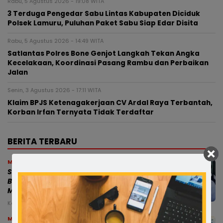
Rabu, 5 Agustus 2026 - 19:08 WITA
3 Terduga Pengedar Sabu Lintas Kabupaten Diciduk
Polsek Lamuru, Puluhan Paket Sabu Siap Edar Disita
Rabu, 5 Agustus 2026 - 14:49 WITA
Satlantas Polres Bone Genjot Langkah Tekan Angka
Kecelakaan, Koordinasi Pasang Rambu dan Perbaikan
Jalan
Senin, 3 Agustus 2026 - 17:11 WITA
Klaim BPJS Ketenagakerjaan CV Ardal Raya Terbantah,
Korban Irfan Ternyata Tidak Terdaftar
BERITA TERBARU
Makassar
Satu Komando! Riswan Rusandy Temui
Bambang Haryadi, Satria Bone Siap
Menangkan Gerindra
Kamis, 6 Agu 2026 - 02:58 WITA
Makassar