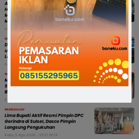
Audiens Bersama Menteri Lingkungan
Hidup, Gubernur Sulsel: PSEL
Mamminasata Temui Titik Terang, Siap
Masuk Tahap Lelang Ulang
Kamis, 6 Agu 2026 - 01:53 WITA
Makassar
Dua Ranperda Strategis Disiapkan
untuk Memperkuat Fiskal Daerah dan
Layanan Penjaminan UMKM
Kamis, 6 Agu 2026 - 01:21 WITA
News
Miris, Bocah 8 Tahun Diduga Dianiaya
Saat Hendak Mengaji di Masjid, Kepala
Bocor hingga Dijahit
Kamis, 6 Agu 2026 - 00:25 WITA
Makassar
Lima Bupati Aktif Resmi Pimpin DPC
Gerindra di Sulsel, Dasco Pimpin
Langsung Pengukuhan
Rabu, 5 Agu 2026 - 23:37 WITA