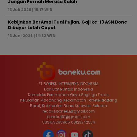
Jangan Pernah Merasa Kalah
13 Juli 2026 | 15:17 WIB
Kebijakan BerAmal Tuai Pujian, Gaji ke-13 ASN Bone
Dibayar Lebih Cepat
13 Juni 2026 | 14:32 WIB
PT BONEKU INTERMEDIA INDONESIA
Dari Bone Untuk Indonesia
Kompleks Perumahan Griya Segitiga Emas,
Kelurahan Macanang, Kecamatan Tanete Riattang
Barat, Kabupaten Bone, Sulawesi Selatan
redaksiboneku@gmail.com
boneku191@gmail.com
085155295965 08123242534