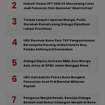
Hebat! Siswa UPT SDN 24 Macanang Lolos
Jadi Pemeran Film Nasional ‘Akal Imitasi’
Tindak Lanjuti Laporan Warga, Polisi
Gerebek Rumah yang Diduga Dijadikan
Lokasi Prostitusi
URC Resmob Bone Sisir TKP Penganiayaan
Bersenjata Parang di Mattanete Bua,
Pelaku Akhirnya Ditamankan
Diduga Dipicu Antrean BBM, Dua Warga
Adu Jotos di SPBU Jalan Mangga Bone
URC Satreskrim Polres Bone Bongkar
Pencurian Aset PLN Bernilai Miliaran
Rupiah
Pengurus Masjid Resah, Remaja Diduga
Berkali-kali Bobol Celengan Masjid di Bone