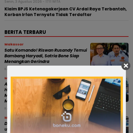
Senin, 3 Agustus 2026 - 17:11 WITA
Klaim BPJS Ketenagakerjaan CV Ardal Raya Terbantah,
Korban Irfan Ternyata Tidak Terdaftar
BERITA TERBARU
Makassar
Satu Komando! Riswan Rusandy Temui
Bambang Haryadi, Satria Bone Siap
Menangkan Gerindra
Kamis, 6 Agu 2026 - 02:58 WITA
Makassar
Audiens Bersama Menteri Lingkungan
Hidup, Gubernur Sulsel: PSEL
Mamminasata Temui Titik Terang, Siap
Masuk Tahap Lelang Ulang
Kamis, 6 Agu 2026 - 01:53 WITA
Makassar
Dua Ranperda Strategis Disiapkan
untuk Memperkuat Fiskal Daerah dan