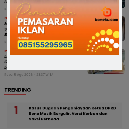
Layanan Penjaminan UMKM
Kamis, 6 Agu 2026 - 01:21 WITA
News
Miris, Bocah 8 Tahun Diduga Dianiaya
Saat Hendak Mengaji di Masjid, Kepala
Bocor hingga Dijahit
Kamis, 6 Agu 2026 - 00:25 WITA
Makassar
Lima Bupati Aktif Resmi Pimpin DPC
Gerindra di Sulsel, Dasco Pimpin
Langsung Pengukuhan
Rabu, 5 Agu 2026 - 23:37 WITA
TRENDING
Kasus Dugaan Penganiayaan Ketua DPRD
Bone Masih Bergulir, Versi Korban dan
Saksi Berbeda