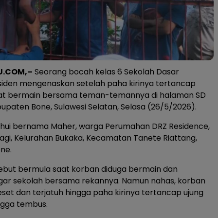
U.COM,–
Seorang bocah kelas 6 Sekolah Dasar
siden mengenaskan setelah paha kirinya tertancap
aat bermain bersama teman-temannya di halaman SD
bupaten Bone, Sulawesi Selatan, Selasa (26/5/2026).
ahui bernama Maher, warga Perumahan DRZ Residence,
gi, Kelurahan Bukaka, Kecamatan Tanete Riattang,
ne.
sebut bermula saat korban diduga bermain dan
ar sekolah bersama rekannya. Namun nahas, korban
eset dan terjatuh hingga paha kirinya tertancap ujung
ngga tembus.