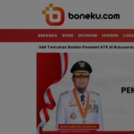
BERANDA
BONE
EKONOMI
HUKRIM
LOKA
rjal, Tim SAR Temukan Badan Pesawat ATR di Bulusaraung