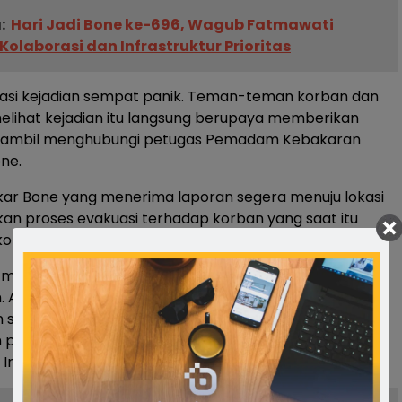
:
Hari Jadi Bone ke-696, Wagub Fatmawati
olaborasi dan Infrastruktur Prioritas
kasi kejadian sempat panik. Teman-teman korban dan
lihat kejadian itu langsung berupaya memberikan
sambil menghubungi petugas Pemadam Kebakaran
ne.
ar Bone yang menerima laporan segera menuju lokasi
an proses evakuasi terhadap korban yang saat itu
ondisi tertancap pagar besi.
 menerima laporan, kami langsung bergerak menuju
an. Alhamdulillah korban bernama Maher berhasil
 saat ini sudah dilarikan ke RSUD Bone untuk
penanganan medis,” ujar Kepala Bidang Pencegahan
r. Akbar, saat ditemui di lokasi kejadian.