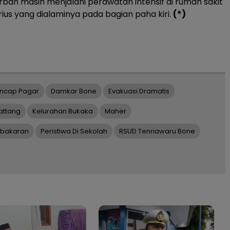
orban masih menjalani perawatan intensif di rumah sakit
rius yang dialaminya pada bagian paha kiri.
(*)
ancap Pagar
Damkar Bone
Evakuasi Dramatis
attang
Kelurahan Bukaka
Maher
bakaran
Peristiwa Di Sekolah
RSUD Tenriawaru Bone