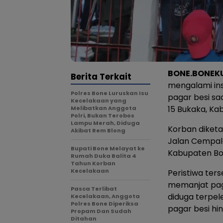
BONE.BONEK
Berita Terkait
mengalami in
Polres Bone Luruskan Isu
pagar besi s
Kecelakaan yang
15 Bukaka, Ka
Melibatkan Anggota
Polri, Bukan Terobos
Lampu Merah, Diduga
Korban diket
Akibat Rem Blong
Jalan Cempala
Bupati Bone Melayat ke
Kabupaten Bo
Rumah Duka Balita 4
Tahun Korban
Kecelakaan
Peristiwa ter
memanjat pag
Pasca Terlibat
diduga terpel
Kecelakaan, Anggota
Polres Bone Diperiksa
pagar besi hi
Propam Dan Sudah
Ditahan