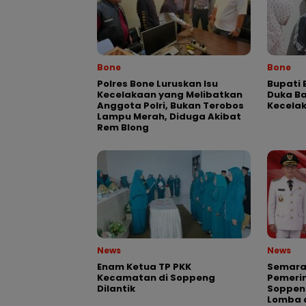
Bone
Bone
Polres Bone Luruskan Isu
Bupati 
Kecelakaan yang Melibatkan
Duka Ba
Anggota Polri, Bukan Terobos
Kecela
Lampu Merah, Diduga Akibat
Rem Blong
News
News
Enam Ketua TP PKK
Semarak
Kecamatan di Soppeng
Pemeri
Dilantik
Soppen
Lomba 