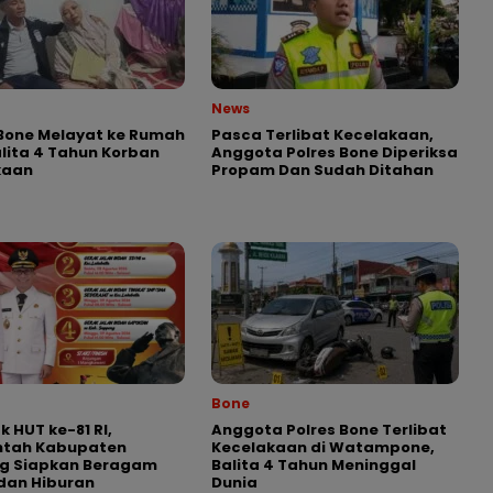
News
Bone Melayat ke Rumah
Pasca Terlibat Kecelakaan,
lita 4 Tahun Korban
Anggota Polres Bone Diperiksa
kaan
Propam Dan Sudah Ditahan
Bone
 HUT ke-81 RI,
Anggota Polres Bone Terlibat
ntah Kabupaten
Kecelakaan di Watampone,
g Siapkan Beragam
Balita 4 Tahun Meninggal
dan Hiburan
Dunia