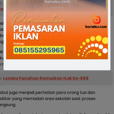
:
Antisipasi Corona, Ketua DPR, Kapolres dan
ne Cek Perbatasan
si berlangsung dramatis dan menyita perhatian warga
ugas harus menggunakan alat gerinda untuk memotong
 besi yang menancap di paha korban agar dapat
engan aman tanpa memperparah luka yang dialaminya.
nit proses penyelamatan berlangsung, korban akhirnya
akuasi dalam kondisi sadar sebelum langsung dibawa
ambulans ke RSUD Tenriawaru Bone.
:
Lomba Panahan Ramaikan HJB Ke-689
sebut juga menjadi perhatian para orang tua dan
kitar yang memadati area sekolah saat proses
angsung.