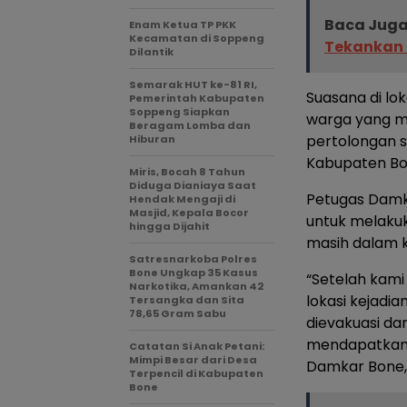
Baca Juga
Enam Ketua TP PKK
Kecamatan di Soppeng
Tekankan K
Dilantik
Semarak HUT ke-81 RI,
Suasana di lo
Pemerintah Kabupaten
Soppeng Siapkan
warga yang me
Beragam Lomba dan
pertolongan 
Hiburan
Kabupaten Bo
Miris, Bocah 8 Tahun
Diduga Dianiaya Saat
Petugas Damk
Hendak Mengaji di
Masjid, Kepala Bocor
untuk melakuk
hingga Dijahit
masih dalam k
Satresnarkoba Polres
Bone Ungkap 35 Kasus
“Setelah kami
Narkotika, Amankan 42
lokasi kejadi
Tersangka dan Sita
78,65 Gram Sabu
dievakuasi dan
mendapatkan 
Catatan Si Anak Petani:
Mimpi Besar dari Desa
Damkar Bone, I
Terpencil di Kabupaten
Bone