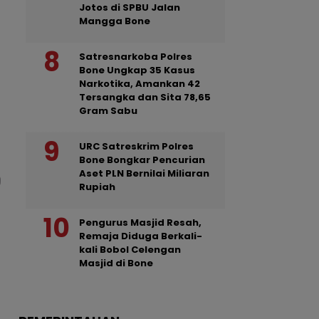
Jotos di SPBU Jalan
Mangga Bone
Satresnarkoba Polres
Bone Ungkap 35 Kasus
Narkotika, Amankan 42
Tersangka dan Sita 78,65
Gram Sabu
URC Satreskrim Polres
Bone Bongkar Pencurian
Aset PLN Bernilai Miliaran
Rupiah
Pengurus Masjid Resah,
Remaja Diduga Berkali-
kali Bobol Celengan
Masjid di Bone