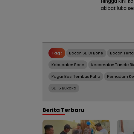
Hingga kini, k
akibat luka se
Tag :
Bocah SD Di Bone
Bocah Tert
Kabupaten Bone
Kecamatan Tanete Ri
Pagar Besi Tembus Paha
Pemadam Ke
SD 15 Bukaka
Berita Terbaru