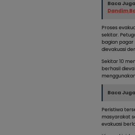
Baca Juga
Dandim Bo
Proses evakua
sekitar. Pet
bagian pagar
dievakuasi d
Sekitar 10 me
berhasil diev
menggunakan 
Baca Juga
Peristiwa ter
masyarakat se
evakuasi berl