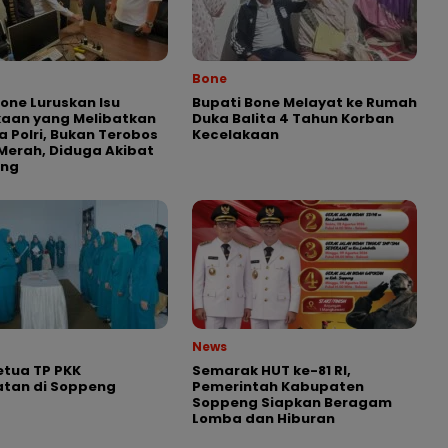
Bone
Bone Luruskan Isu
Bupati Bone Melayat ke Rumah
kaan yang Melibatkan
Duka Balita 4 Tahun Korban
 Polri, Bukan Terobos
Kecelakaan
erah, Diduga Akibat
ong
News
tua TP PKK
Semarak HUT ke-81 RI,
tan di Soppeng
Pemerintah Kabupaten
Soppeng Siapkan Beragam
Lomba dan Hiburan