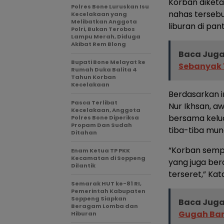
Korban diketa
Polres Bone Luruskan Isu
nahas tersebu
Kecelakaan yang
Melibatkan Anggota
liburan di pan
Polri, Bukan Terobos
Lampu Merah, Diduga
Akibat Rem Blong
Baca Juga
Bupati Bone Melayat ke
Sebanyak 1
Rumah Duka Balita 4
Tahun Korban
Kecelakaan
Berdasarkan i
Pasca Terlibat
Nur Ikhsan, aw
Kecelakaan, Anggota
bersama kelua
Polres Bone Diperiksa
Propam Dan Sudah
tiba-tiba mun
Ditahan
“Korban semp
Enam Ketua TP PKK
Kecamatan di Soppeng
yang juga bera
Dilantik
terseret,” Ka
Semarak HUT ke-81 RI,
Pemerintah Kabupaten
Soppeng Siapkan
Baca Juga
Beragam Lomba dan
Gugah Ban
Hiburan