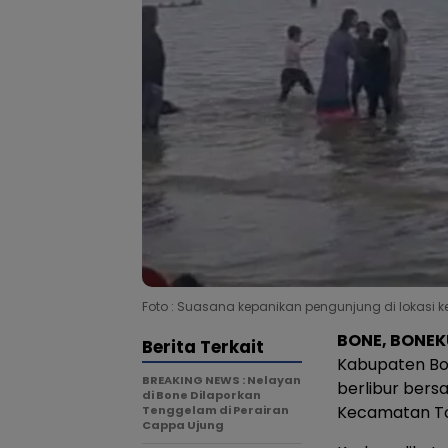
Foto : Suasana kepanikan pengunjung di lokasi k
BONE, BONE
Berita Terkait
Kabupaten Bon
BREAKING NEWS : Nelayan
berlibur bers
di Bone Dilaporkan
Kecamatan To
Tenggelam di Perairan
Cappa Ujung