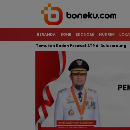
BERANDA
BONE
EKONOMI
HUKRIM
LOKA
l, Tim SAR Temukan Badan Pesawat ATR di Bulusaraung
Mot