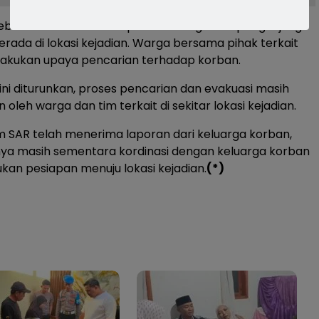
sebut sontak membuat panik keluarga dan pengunjung
erada di lokasi kejadian. Warga bersama pihak terkait
akukan upaya pencarian terhadap korban.
 ini diturunkan, proses pencarian dan evakuasi masih
n oleh warga dan tim terkait di sekitar lokasi kejadian.
 SAR telah menerima laporan dari keluarga korban,
knya masih sementara kordinasi dengan keluarga korban
kan pesiapan menuju lokasi kejadian.
(*)