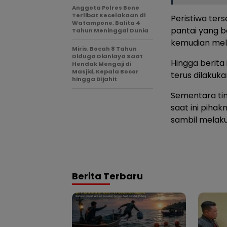
Anggota Polres Bone
Terlibat Kecelakaan di
Peristiwa ter
Watampone, Balita 4
pantai yang b
Tahun Meninggal Dunia
kemudian mel
Miris, Bocah 8 Tahun
Diduga Dianiaya Saat
Hingga berita
Hendak Mengaji di
Masjid, Kepala Bocor
terus dilakuka
hingga Dijahit
Sementara tim
saat ini piha
sambil melaku
Berita Terbaru