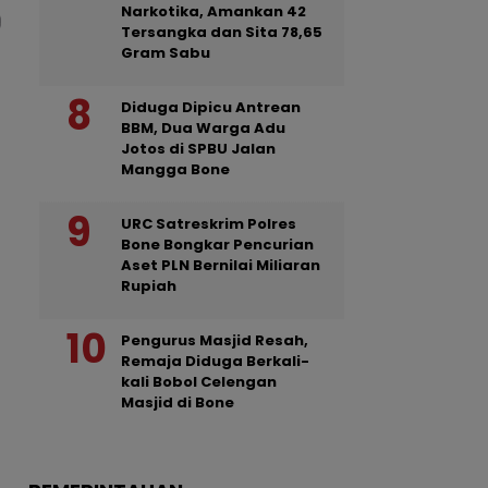
Narkotika, Amankan 42
Tersangka dan Sita 78,65
Gram Sabu
Diduga Dipicu Antrean
BBM, Dua Warga Adu
Jotos di SPBU Jalan
Mangga Bone
URC Satreskrim Polres
Bone Bongkar Pencurian
Aset PLN Bernilai Miliaran
Rupiah
Pengurus Masjid Resah,
Remaja Diduga Berkali-
kali Bobol Celengan
Masjid di Bone