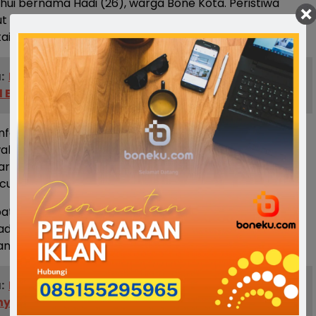
hui bernama Hadi (26), warga Bone Kota. Peristiwa
t terjadi saat korban bersama keluarga menikmati
tai tersebut.
:
Polres Bone Ungkap Peredaran Narkoba
 Bal
nformasi yang dihimpun dari keluarga korban bernama
alnya kondisi air laut sedang surut sehingga korban
rganya berjalan agak ke tengah laut. Namun secara
cul arus berputar yang diduga menyeret korban.
at berusaha menyelamatkan keponakan dan adiknya
da di lokasi, sementara dia diduga tidak bisa naik dan
tanya
:
Penguasaan Panggung Debat Andi Rio-Amir
yak Netizen