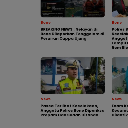
Bone
Bone
BREAKING NEWS : Nelayan di
Polres 
Bone Dilaporkan Tenggelam di
Kecela
Perairan Cappa Ujung
Anggota
Lampu M
Rem Bl
News
News
Pasca Terlibat Kecelakaan,
Enam Ke
Anggota Polres Bone Diperiksa
Kecama
Propam Dan Sudah Ditahan
Dilantik