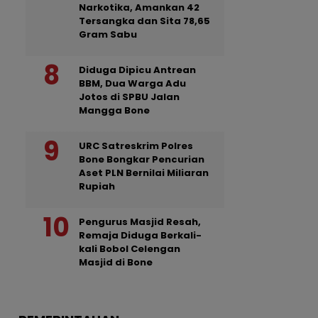
Narkotika, Amankan 42
Tersangka dan Sita 78,65
Gram Sabu
Diduga Dipicu Antrean
BBM, Dua Warga Adu
Jotos di SPBU Jalan
Mangga Bone
URC Satreskrim Polres
Bone Bongkar Pencurian
Aset PLN Bernilai Miliaran
Rupiah
Pengurus Masjid Resah,
Remaja Diduga Berkali-
kali Bobol Celengan
Masjid di Bone