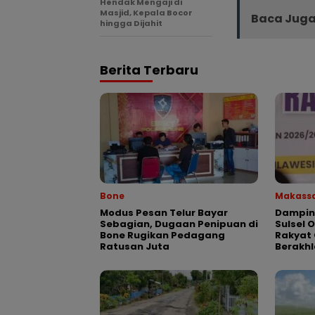
Hendak Mengaji di
Masjid, Kepala Bocor
Baca Juga
hingga Dijahit
Berita Terbaru
Bone
Makass
Modus Pesan Telur Bayar
Dampin
Sebagian, Dugaan Penipuan di
Sulsel 
Bone Rugikan Pedagang
Rakyat 
Ratusan Juta
Berakhl