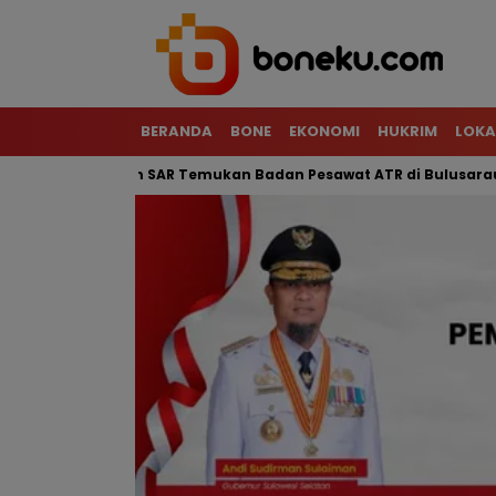
BERANDA
BONE
EKONOMI
HUKRIM
LOKA
 Terjal, Tim SAR Temukan Badan Pesawat ATR di Bulusaraung