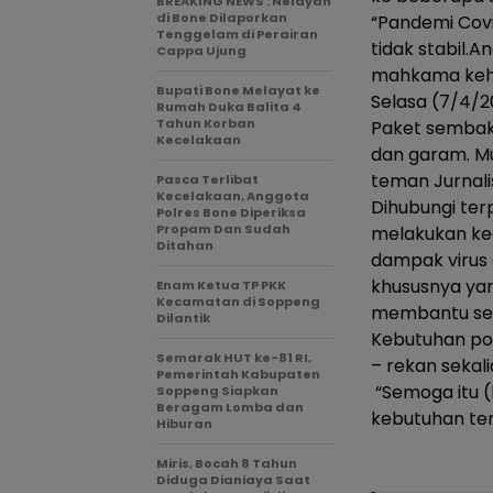
BREAKING NEWS : Nelayan
di Bone Dilaporkan
“Pandemi Cov
Tenggelam di Perairan
tidak stabil.A
Cappa Ujung
mahkama kehor
Bupati Bone Melayat ke
Selasa (7/4/2
Rumah Duka Balita 4
Tahun Korban
Paket sembako
Kecelakaan
dan garam. M
teman Jurnali
Pasca Terlibat
Kecelakaan, Anggota
Dihubungi terp
Polres Bone Diperiksa
Propam Dan Sudah
melakukan keg
Ditahan
dampak virus 
khususnya yan
Enam Ketua TP PKK
Kecamatan di Soppeng
membantu se
Dilantik
Kebutuhan po
Semarak HUT ke-81 RI,
– rekan sekal
Pemerintah Kabupaten
“Semoga itu 
Soppeng Siapkan
Beragam Lomba dan
kebutuhan tem
Hiburan
Miris, Bocah 8 Tahun
Diduga Dianiaya Saat