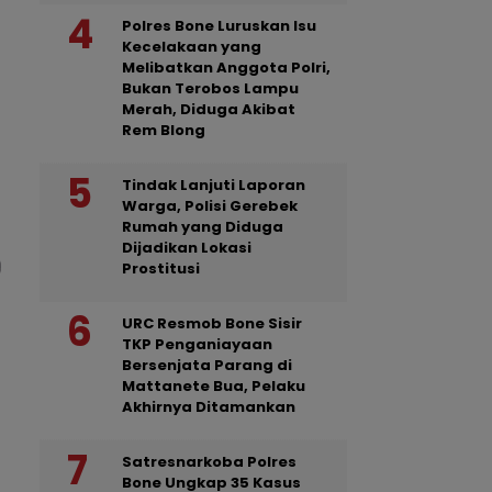
Polres Bone Luruskan Isu
Kecelakaan yang
Melibatkan Anggota Polri,
Bukan Terobos Lampu
Merah, Diduga Akibat
Rem Blong
Tindak Lanjuti Laporan
Warga, Polisi Gerebek
Rumah yang Diduga
Dijadikan Lokasi
Prostitusi
URC Resmob Bone Sisir
TKP Penganiayaan
Bersenjata Parang di
Mattanete Bua, Pelaku
Akhirnya Ditamankan
Satresnarkoba Polres
Bone Ungkap 35 Kasus