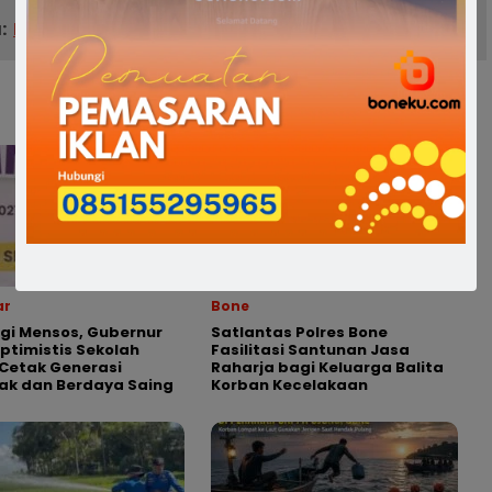
:
Ketua Gapensi Bone Hadiri Munas Gapensi XV
ar
Bone
gi Mensos, Gubernur
Satlantas Polres Bone
Optimistis Sekolah
Fasilitasi Santunan Jasa
Cetak Generasi
Raharja bagi Keluarga Balita
ak dan Berdaya Saing
Korban Kecelakaan