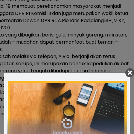
id-19 membuat perekonomian masyarakat menjadi
nggota DPR RI Komisi III dan juga merupakan wakil ketua
matan Dewan DPR RI, A.Rio Idris Padjalangi,SH.,M.Kn,
020).
 yang dibagikan berisi gula, minyak goreng, mi instan,
udah – mudahan dapat bermanfaat buat teman –
s.
isah melalui via telepon, A,Rio berjanji akan terus
iatan serupa, ini merupakan bentuk kepedulian akibat
corona yang tengah dihadapi bangsa Indonesia
g dirasakan insan pers menggugah keinginannya untuk
sama.”ungkapnya
kok kami salurkan untuk meringankan keperluan rekan
ian selama berdiam di rumah dari wabah Corona Virus.
(bahan pokok) yang dibagikan bisa meringankan
an-teman,” ucap A.Rio.(*)