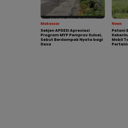
Makassar
News
Sekjen APDESI Apresiasi
Petani 
Program MYP Pemprov Sulsel,
Kekeri
Sebut Berdampak Nyata bagi
Mobil T
Desa
Pertani