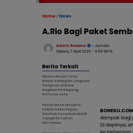
Home
News
/
A.Rio Bagi Paket Semb
Admin Redaksi
- Jurnalis
Selasa, 7 April 2020
- 11:59 WITA
Berita Terkait
Modus Pesan Telur
Bayar Sebagian, Dugaan
Penipuan di Bone
Rugikan Pedagang
Ratusan Juta
Petani Bone Menjerit
Akibat Kekeringan,
BONEKU.CO
Pemkab Turunkan Mobil
dampak bagi p
Tangki ke Lahan
Pertanian
Di dapilnya, 
ke beberapa J