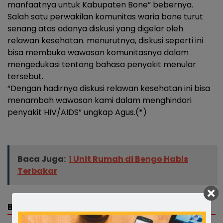
manfaatnya untuk Kabupaten Bone” bebernya.
Salah satu perwakilan komunitas waria bone turut
senang atas adanya diskusi yang digelar oleh
relawan kesehatan. menurutnya, diskusi seperti ini
bisa membuka wawasan komunitasnya dalam
mengedukasi tentang bahasa penyakit menular
tersebut.
“Dengan hadirnya diskusi relawan kesehatan ini bisa
menambah wawasan kami dalam menghindari
penyakit HIV/AIDS” ungkap Agus.(*)
Baca Juga:
1 Unit Rumah di Bengo Habis
Terbakar
BERITA TERKAIT