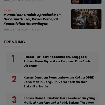
Sabtu, 8 Agu 2026 - 16:34 WITA
News
Munafri dan Chaidir Apresiasi MYP
Gubernur Sulsel, Dinilai Percepat
Konektivitas Antarwilayah
Sabtu, 8 Agu 2026 - 15:19 WITA
TRENDING
Pasca Terlibat Kecelakaan, Anggota
Polres Bone Diperiksa Propam Dan Sudah
Ditahan
Kasus Dugaan Penganiayaan Ketua DPRD
Bone Masih Bergulir, Versi Korban dan
Saksi Berbeda
Polres Bone Luruskan Isu Kecelakaan yang
Melibatkan Anggota Polri, Bukan Terobos