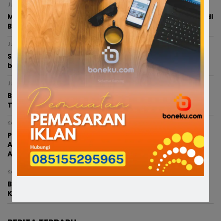
Jumat, 7 Agustus 2026 - 18:54 WITA
Modus Pesan Telur Bayar Sebagian, Dugaan Penipuan di
Bone Rugikan Pedagang Ratusan Juta
Jumat, 7 Agustus 2026 - 18:40 WITA
Satlantas Polres Bone Fasilitasi Santunan Jasa Raharja
bagi Keluarga Balita Korban Kecelakaan
Jumat, 7 Agustus 2026 - 13:35 WITA
BREAKING NEWS : Nelayan di Bone Dilaporkan
Tenggelam di Perairan Cappa Ujung
Kamis, 6 Agustus 2026 - 23:14 WITA
Polres Bone Luruskan Isu Kecelakaan yang Melibatkan
Anggota Polri, Bukan Terobos Lampu Merah, Diduga
Akibat Rem Blong
Kamis, 6 Agustus 2026 - 21:25 WITA
Bupati Bone Melayat ke Rumah Duka Balita 4 Tahun
Korban Kecelakaan