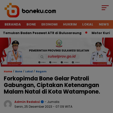
BERANDA
BONE
EKONOMI
HUKRIM
LOKAL
NEWS
ukan Badan Pesawat ATR di Bulusaraung
Motor Kurir Raib D
/
/
/
Home
Bone
Lokal
Ragam
Forkopimda Bone Gelar Patroli
Gabungan, Ciptakan Ketenangan
Malam Natal di Kota Watampone.
Admin Redaksi
- Jurnalis
Senin, 25 Desember 2023
- 07:09 WITA