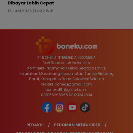
Dibayar Lebih Cepat
13 Juni 2026 | 14:32 WIB
PT BONEKU INTERMEDIA INDONESIA
Dari Bone Untuk Indonesia
Kompleks Perumahan Griya Segitiga Emas,
Kelurahan Macanang, Kecamatan Tanete Riattang
Barat, Kabupaten Bone, Sulawesi Selatan
redaksiboneku@gmail.com
boneku191@gmail.com
085155295965 08123242534
REDAKSI
PEDOMAN MEDIA SIBER