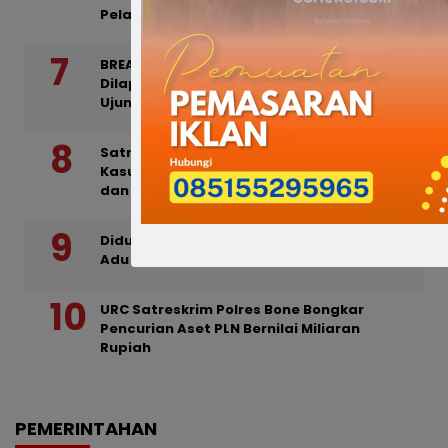
Pelaku Akhirnya Ditamankan
BREAKING NEWS : Nelayan di Bone
Dilaporkan Tenggelam di Perairan Cappa
Ujung
Satresnarkoba Polres Bone Ungkap 35
Kasus Narkotika, Amankan 42 Tersangka
dan Sita 78,65 Gram Sabu
Diduga Dipicu Antrean BBM, Dua Warga
Adu Jotos di SPBU Jalan Mangga Bone
URC Satreskrim Polres Bone Bongkar
Pencurian Aset PLN Bernilai Miliaran
Rupiah
PEMERINTAHAN