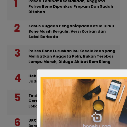
Pasca Terlibat Kecelakaan, Anggota
Polres Bone Diperiksa Propam Dan Sudah
Ditahan
Kasus Dugaan Penganiayaan Ketua DPRD
Bone Masih Bergulir, Versi Korban dan
Saksi Berbeda
Polres Bone Luruskan Isu Kecelakaan yang
Melibatkan Anggota Polri, Bukan Terobos
Lampu Merah, Diduga Akibat Rem Blong
Hebat! Siswa UPT SDN 24 Macanang Lolos
Jadi Pemeran Film Nasional ‘Akal Imitasi’
Tindak Lanjuti Laporan Warga, Polisi
Gerebek Rumah yang Diduga Dijadikan
Lokasi Prostitusi
URC Resmob Bone Sisir TKP Penganiayaan
Bersenjata Parang di Mattanete Bua,