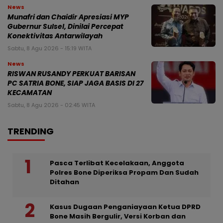
News
Munafri dan Chaidir Apresiasi MYP
Gubernur Sulsel, Dinilai Percepat
Konektivitas Antarwilayah
Sabtu, 8 Agu 2026 - 15:19 WITA
News
RISWAN RUSANDY PERKUAT BARISAN
PC SATRIA BONE, SIAP JAGA BASIS DI 27
KECAMATAN
Sabtu, 8 Agu 2026 - 02:45 WITA
TRENDING
Pasca Terlibat Kecelakaan, Anggota
Polres Bone Diperiksa Propam Dan Sudah
Ditahan
Kasus Dugaan Penganiayaan Ketua DPRD
Bone Masih Bergulir, Versi Korban dan