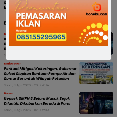
Satlantas Polres Bone Fasilitasi Santunan Jasa Raharja
bagi Keluarga Balita Korban Kecelakaan
BERITA TERBARU
News
Kepsek SMPN 5 Bone Buka Suara:
Berada di Prancis untuk Diplomasi
Budaya, Sekolah Tetap Dipantau
Sabtu, 8 Agu 2026 - 21:48 WITA
Makassar
Perkuat Mitigasi Kekeringan, Gubernur
Sulsel Siapkan Bantuan Pompa Air dan
Sumur Bor untuk Wilayah Petanian
Sabtu, 8 Agu 2026 - 20:17 WITA
News
Kepsek SMPN 5 Belum Masuk Sejak
Dilantik, Dikabarkan Berada di Paris
Sabtu, 8 Agu 2026 - 16:34 WITA