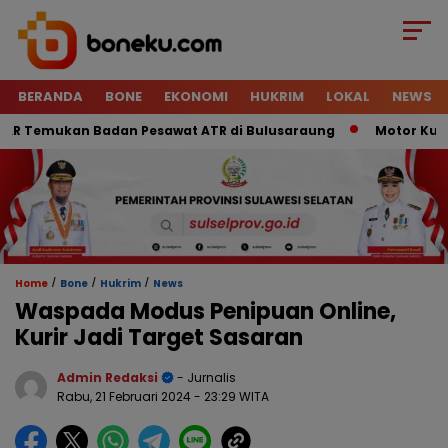
BERANDA
BONE
EKONOMI
HUKRIM
LOKAL
NEWS
 Temukan Badan Pesawat ATR di Bulusaraung
Motor Kurir Ra
/
/
/
Home
Bone
Hukrim
News
Waspada Modus Penipuan Online,
Kurir Jadi Target Sasaran
Admin Redaksi
- Jurnalis
Rabu, 21 Februari 2024
- 23:29 WITA