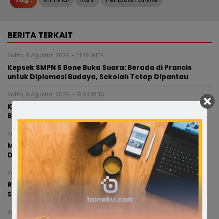
BERITA TERKAIT
Sabtu, 8 Agustus 2026 - 21:48 WITA
Kepsek SMPN 5 Bone Buka Suara: Berada di Prancis
untuk Diplomasi Budaya, Sekolah Tetap Dipantau
Sabtu, 8 Agustus 2026 - 16:34 WITA
Kepsek SMPN 5 Belum Masuk Sejak Dilantik, Dikabarkan
Berada di Paris
Sabtu, 8 Agustus 2026 - 15:19 WITA
Munafri dan Chaidir Apresiasi MYP Gubernur Sulsel,
Dinilai Percepat Konektivitas Antarwilayah
Sabtu, 8 Agustus 2026 - 02:45 WITA
RISWAN RUSANDY PERKUAT BARISAN PC SATRIA BONE,
SIAP JAGA BASIS DI 27 KECAMATAN
Jumat, 7 Agustus 2026 - 18:40 WITA