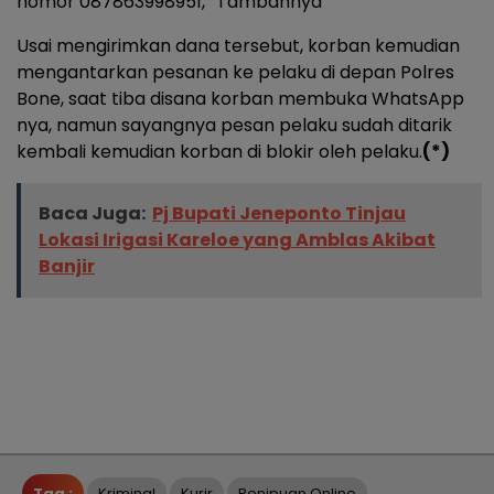
nomor 087863998951,” Tambahnya
Usai mengirimkan dana tersebut, korban kemudian
mengantarkan pesanan ke pelaku di depan Polres
Bone, saat tiba disana korban membuka WhatsApp
nya, namun sayangnya pesan pelaku sudah ditarik
kembali kemudian korban di blokir oleh pelaku.
(*)
Baca Juga:
Pj Bupati Jeneponto Tinjau
Lokasi Irigasi Kareloe yang Amblas Akibat
Banjir
Tag :
Kriminal
Kurir
Penipuan Online