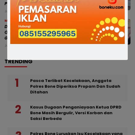
Pedagang Ratusan Juta
Jumat, 7 Agu 2026 - 18:54 WITA
Makassar
Dampingi Mensos, Gubernur Sulsel
Optimistis Sekolah Rakyat Cetak
Generasi Berakhlak dan Berdaya Saing
Jumat, 7 Agu 2026 - 18:44 WITA
TRENDING
Pasca Terlibat Kecelakaan, Anggota
Polres Bone Diperiksa Propam Dan Sudah
Ditahan
Kasus Dugaan Penganiayaan Ketua DPRD
Bone Masih Bergulir, Versi Korban dan
Saksi Berbeda
Polres Bone Luruskan Isu Kecelakaan yang