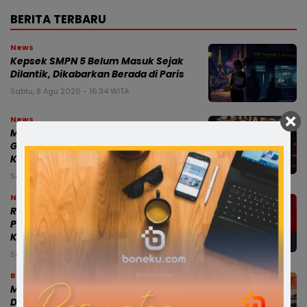
BERITA TERBARU
News
Kepsek SMPN 5 Belum Masuk Sejak
Dilantik, Dikabarkan Berada di Paris
Sabtu, 8 Agu 2026 - 16:34 WITA
News
Munafri dan Chaidir Apresiasi MYP
Gubernur Sulsel, Dinilai Percepat
Konektivitas Antarwilayah
Sabtu, 8 Agu 2026 - 15:19 WITA
News
RISWAN RUSANDY PERKUAT BARISAN
PC SATRIA BONE, SIAP JAGA BASIS DI 27
KECAMATAN
Sabtu, 8 Agu 2026 - 02:45 WITA
Bone
Modus Pesan Telur Bayar Sebagian,
Dugaan Penipuan di Bone Rugikan