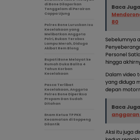
di Bone Dilaporkan
Baca Juga
Tenggelam di Perairan
Cappa Ujung
Mendorong
80
Polres Bone Luruskan Isu
Kecelakaan yang
Melibatkan Anggota
Sebelumnya ak
Polri, Bukan Terobos
Lampu Merah, Diduga
Penyeberangan 
Akibat Rem Blong
Personel Satl
Bupati Bone Melayat ke
hingga akhirn
Rumah Duka Balita 4
Tahun Korban
Kecelakaan
Dalam video 
yang diduga m
Pasca Terlibat
depan motorny
Kecelakaan, Anggota
Polres Bone Diperiksa
Propam Dan Sudah
Ditahan
Baca Juga
anggaran 
Enam Ketua TP PKK
Kecamatan di Soppeng
Dilantik
Aksi itu juga 
kedua remaja 