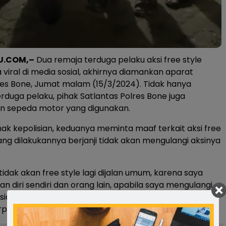
U.COM,–
Dua remaja terduga pelaku aksi free style
 viral di media sosial, akhirnya diamankan aparat
res Bone, Jumat malam (15/3/2024). Tidak hanya
duga pelaku, pihak Satlantas Polres Bone juga
sepeda motor yang digunakan.
ak kepolisian, keduanya meminta maaf terkait aksi free
ang dilakukannya berjanji tidak akan mengulangi aksinya
 tidak akan free style lagi dijalan umum, karena saya
diri sendiri dan orang lain, apabila saya mengulangi
siap di proses secara hukum,” ujar keduanya di Pos
padu Polres Bone.