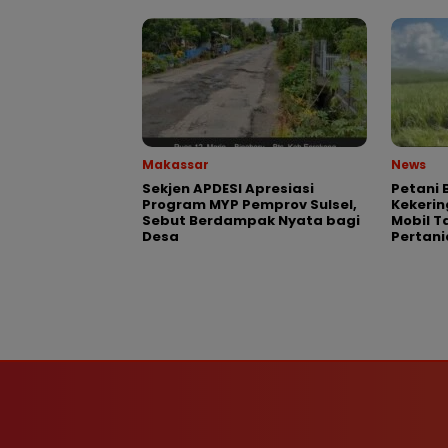
Makassar
News
Sekjen APDESI Apresiasi
Petani 
Program MYP Pemprov Sulsel,
Kekeri
Sebut Berdampak Nyata bagi
Mobil T
Desa
Pertani