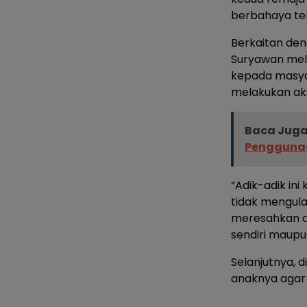
berbahaya te
Berkaitan den
Suryawan mela
kepada masyar
melakukan aksi
Baca Juga
Penggunaa
“Adik-adik in
tidak mengulan
meresahkan d
sendiri maupun
Selanjutnya, 
anaknya agar 