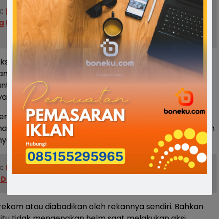
:
Bupati Bone Apresiasi Peran Polri dalam
 Pembangunan Daerah di Hari Bhayangkara ke-
si free style yang dilakukan di Jalan masuk Pelabuhan
Bajoe, Kabupaten Bone ini viral di media sosial.
antas Polres Bone kemudian turun menindaklanjutinya
ya kedua terduga pelaku diamankan.
tersebut, tampak pengendara motor berboncengan
asih berusia belasan tahun itu tengah mengangkat ban
a atau free style di tengah jalan.
:
Ketua Fraksi NasDem Dorong PEMDA Revisi
DPRD untuk penanggulangan COVID-19.
direkam atau diabadikan oleh rekannya sendiri. Bahkan
itu tidak mengenakan helm saat melakukan aksi