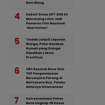
Rem Blong
Hebat! Siswa UPT SDN 24
Macanang Lolos Jadi
Pemeran Film Nasional
‘Akal Imitasi’
Tindak Lanjuti Laporan
Warga, Polisi Gerebek
Rumah yang Diduga
Dijadikan Lokasi
Prostitusi
URC Resmob Bone Sisir
TKP Penganiayaan
Bersenjata Parang di
Mattanete Bua, Pelaku
Akhirnya Ditamankan
Satresnarkoba Polres
Bone Ungkap 35 Kasus