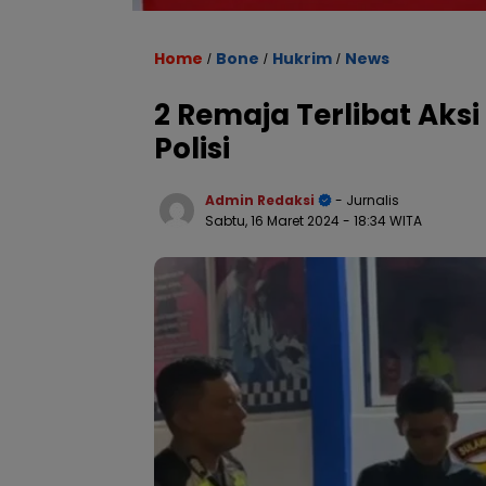
Home
Bone
Hukrim
News
/
/
/
2 Remaja Terlibat Aksi 
Polisi
Admin Redaksi
- Jurnalis
Sabtu, 16 Maret 2024
- 18:34 WITA