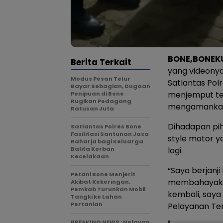
BONE,BONEK
Berita Terkait
yang videonya
Modus Pesan Telur
Satlantas Pol
Bayar Sebagian, Dugaan
menjemput ter
Penipuan di Bone
Rugikan Pedagang
mengamankan 
Ratusan Juta
Dihadapan pih
Satlantas Polres Bone
Fasilitasi Santunan Jasa
style motor y
Raharja bagi Keluarga
Balita Korban
lagi.
Kecelakaan
“Saya berjanji
Petani Bone Menjerit
membahayakan 
Akibat Kekeringan,
Pemkab Turunkan Mobil
kembali, saya 
Tangki ke Lahan
Pertanian
Pelayanan Ter
BREAKING NEWS : Nelayan