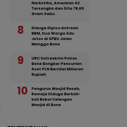
Narkotika, Amankan 42
Tersangka dan Sita 78,65
Gram Sabu
Diduga Dipicu Antrean
BBM, Dua Warga Adu
Jotos di SPBU Jalan
Mangga Bone
URC Satreskrim Polres
Bone Bongkar Pencurian
Aset PLN Bernilai Miliaran
Rupiah
Pengurus Masjid Resah,
Remaja Diduga Berkali-
kali Bobol Celengan
Masjid di Bone