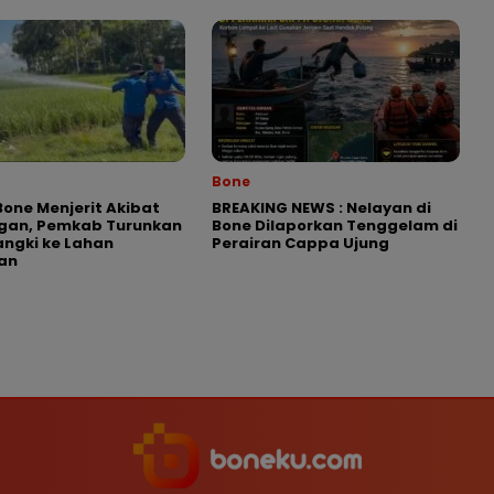
Bone
Bone Menjerit Akibat
BREAKING NEWS : Nelayan di
ngan, Pemkab Turunkan
Bone Dilaporkan Tenggelam di
angki ke Lahan
Perairan Cappa Ujung
an