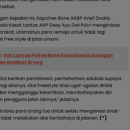
rsebut.
gan kejadian ini, Kapolres Bone AKBP Arief Doddy
lui Kasat Lantas AKP Desy Ayu Dwi Putri mengimbau
akat, utamanya para remaja untuk tidak lagi
 free style di jalan umum.
:
Sat Lantas Polres Bone Sosialisasi Larangan
n Knalpot Brong
i kita berikan pembinaan, pemahaman, edukasi supaya
gi aksinya. Aksi freestyle atau ugal-ugalan dinilai
an mengganggu ketertiban, membahayakan diri
 pengguna jalan lainnya,” jelasnya.
diimbau para orang tua untuk selalu mengawasi anak-
tidak melakukan aksi berbahaya di jalanan.
(*)