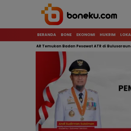
BERANDA
BONE
EKONOMI
HUKRIM
LOKA
rjal, Tim SAR Temukan Badan Pesawat ATR di Bulusaraung
M