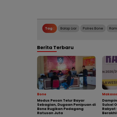
Tag :
Balap Liar
Polres Bone
Ram
Berita Terbaru
Bone
Makass
Modus Pesan Telur Bayar
Dampin
Sebagian, Dugaan Penipuan di
Sulsel 
Bone Rugikan Pedagang
Rakyat 
Ratusan Juta
Berakhl