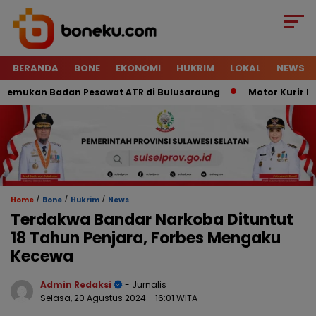
BERANDA
BONE
EKONOMI
HUKRIM
LOKAL
NEWS
ukan Badan Pesawat ATR di Bulusaraung
Motor Kurir Raib 
/
/
/
Home
Bone
Hukrim
News
Terdakwa Bandar Narkoba Dituntut
18 Tahun Penjara, Forbes Mengaku
Kecewa
Admin Redaksi
- Jurnalis
Selasa, 20 Agustus 2024
- 16:01 WITA