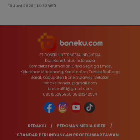
13 Juni 2026 | 14:32 WIB
PT BONEKU INTERMEDIA INDONESIA
Dari Bone Untuk Indonesia
Kompleks Perumahan Griya Segitiga Emas,
Kelurahan Macanang, Kecamatan Tanete Riattang
Barat, Kabupaten Bone, Sulawesi Selatan
redaksiboneku@gmail.com
boneku191@gmail.com
085155295965 08123242534
REDAKSI
PEDOMAN MEDIA SIBER
STANDAR PERLINDUNGAN PROFESI WARTAWAN