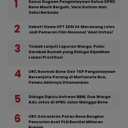
Kasus Dugaan Penganiayaan Ketua DPRD
Bone Masih Bergulir, Versi Korban dan
Saksi Berbeda
Hebat! Siswa UPT SDN 24 Macanang Lolos
Jadi Pemeran Film Nasional ‘Akal Imitasi’
Tindak Lanjuti Laporan Warga, Polisi
Gerebek Rumah yang Diduga Dijadikan
Lokasi Prostitusi
URC Resmob Bone Sisir TKP Penganiayaan
Bersenjata Parang di Mattanete Bua,
Pelaku Akhirnya Ditamankan
Diduga Dipicu Antrean BBM, Dua Warga
Adu Jotos di SPBU Jalan Mangga Bone
URC Satreskrim Polres Bone Bongkar
Pencurian Aset PLN Bernilai Miliaran
Rupiah