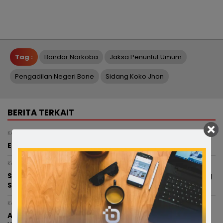
Tag :
Bandar Narkoba
Jaksa Penuntut Umum
Pengadilan Negeri Bone
Sidang Koko Jhon
BERITA TERKAIT
Kamis, 6 Agustus 2026 - 15:53 WITA
Enam Ketua TP PKK Kecamatan di Soppeng Dilantik
Kamis, 6 Agustus 2026 - 13:38 WITA
Semarak HUT ke-81 RI, Pemerintah Kabupaten Soppeng
Siapkan Beragam Lomba dan Hiburan
Kamis, 6 Agustus 2026 - 12:52 WITA
Anggota Polres Bone Terlibat Kecelakaan di