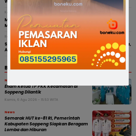
Watampone, Balita 4 Tahun Meninggal Dunia
Kamis, 6 Agustus 2026 - 00:25 WITA
Miris, Bocah 8 Tahun Diduga Dianiaya Saat Hendak
Mengaji di Masjid, Kepala Bocor hingga Dijahit
Rabu, 5 Agustus 2026 - 21:18 WITA
Satresnarkoba Polres Bone Ungkap 35 Kasus Narkotika,
Amankan 42 Tersangka dan Sita 78,65 Gram Sabu
BERITA TERBARU
News
Enam Ketua TP PKK Kecamatan di
Soppeng Dilantik
Kamis, 6 Agu 2026 - 15:53 WITA
News
Semarak HUT ke-81 RI, Pemerintah
Kabupaten Soppeng Siapkan Beragam
Lomba dan Hiburan