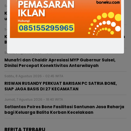
Sabtu, 8 Agustus 2026 - 21:48 WITA
Kepsek SMPN 5 Bone Buka Suara: Berada di Prancis
untuk Diplomasi Budaya, Sekolah Tetap Dipantau
Sabtu, 8 Agustus 2026 - 16:34 WITA
Kepsek SMPN 5 Belum Masuk Sejak Dilantik, Dikabarkan
Berada di Paris
Sabtu, 8 Agustus 2026 - 15:19 WITA
Munafri dan Chaidir Apresiasi MYP Gubernur Sulsel,
Dinilai Percepat Konektivitas Antarwilayah
Sabtu, 8 Agustus 2026 - 02:45 WITA
RISWAN RUSANDY PERKUAT BARISAN PC SATRIA BONE,
SIAP JAGA BASIS DI 27 KECAMATAN
Jumat, 7 Agustus 2026 - 18:40 WITA
Satlantas Polres Bone Fasilitasi Santunan Jasa Raharja
bagi Keluarga Balita Korban Kecelakaan
BERITA TERBARU