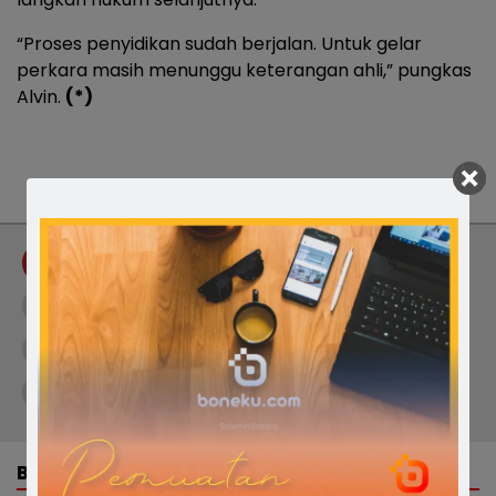
“Proses penyidikan sudah berjalan. Untuk gelar
perkara masih menunggu keterangan ahli,” pungkas
Alvin.
(*)
Tag :
Akp Alvin Aji Kurniawan
BBM Subsidi Ilegal
Pelansir BBM Subsidi Bone
Penimbunan BBM
Penyalahgunaan BBM Subsidi
Pertalite Subsidi
Polres Bone
Satreskrim Polres Bone
Solar Subsidi
BERITA TERKAIT