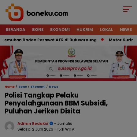
BERANDA
BONE
EKONOMI
HUKRIM
LOKAL
NEWS
mukan Badan Pesawat ATR di Bulusaraung
Motor Kurir Raib 
/
/
/
Home
Bone
Ekonomi
News
Polisi Tangkap Pelaku
Penyalahgunaan BBM Subsidi,
Puluhan Jeriken Disita
Admin Redaksi
- Jurnalis
Selasa, 2 Juni 2026
- 15:11 WITA