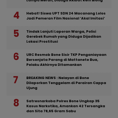
Lampu Merah, Diduga Akibat Rem Blong
Hebat! Siswa UPT SDN 24 Macanang Lolos
Jadi Pemeran Film Nasional ‘Akal Imitasi’
Tindak Lanjuti Laporan Warga, Polisi
Gerebek Rumah yang Diduga Dijadikan
Lokasi Prostitusi
URC Resmob Bone Sisir TKP Penganiayaan
Bersenjata Parang di Mattanete Bua,
Pelaku Akhirnya Ditamankan
BREAKING NEWS : Nelayan di Bone
Dilaporkan Tenggelam di Perairan Cappa
Ujung
Satresnarkoba Polres Bone Ungkap 35
Kasus Narkotika, Amankan 42 Tersangka
dan Sita 78,65 Gram Sabu