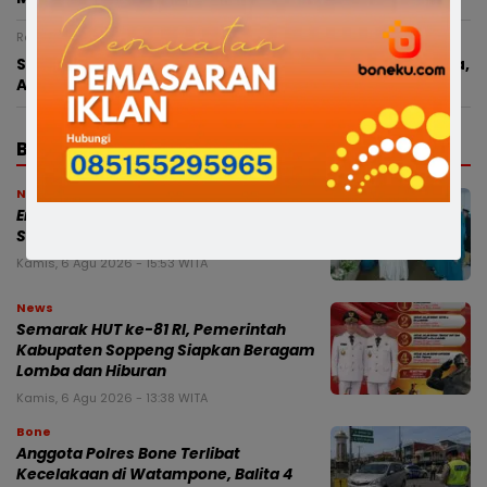
Rabu, 5 Agustus 2026 - 21:18 WITA
Satresnarkoba Polres Bone Ungkap 35 Kasus Narkotika,
Amankan 42 Tersangka dan Sita 78,65 Gram Sabu
BERITA TERBARU
News
Enam Ketua TP PKK Kecamatan di
Soppeng Dilantik
Kamis, 6 Agu 2026 - 15:53 WITA
News
Semarak HUT ke-81 RI, Pemerintah
Kabupaten Soppeng Siapkan Beragam
Lomba dan Hiburan
Kamis, 6 Agu 2026 - 13:38 WITA
Bone
Anggota Polres Bone Terlibat
Kecelakaan di Watampone, Balita 4