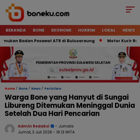
BERANDA
BONE
EKONOMI
HUKRIM
LOKAL
NEWS
kan Badan Pesawat ATR di Bulusaraung
Motor Kurir Raib Di
/
/
/
Home
Bone
News
Peristiwa
Warga Bone yang Hanyut di Sungai
Libureng Ditemukan Meninggal Dunia
Setelah Dua Hari Pencarian
Admin Redaksi
- Jurnalis
Jumat, 3 Juli 2026
- 16:13 WITA