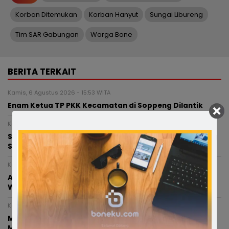
Korban Ditemukan
Korban Hanyut
Sungai Libureng
Tim SAR Gabungan
Warga Bone
BERITA TERKAIT
Kamis, 6 Agustus 2026 - 15:53 WITA
Enam Ketua TP PKK Kecamatan di Soppeng Dilantik
Kamis, 6 Agustus 2026 - 13:38 WITA
Semarak HUT ke-81 RI, Pemerintah Kabupaten Soppeng
Siapkan Beragam Lomba dan Hiburan
Kamis, 6 Agustus 2026 - 12:52 WITA
Anggota Polres Bone Terlibat Kecelakaan di
Watampone, Balita 4 Tahun Meninggal Dunia
Kamis, 6 Agustus 2026 - 00:25 WITA
Miris, Bocah 8 Tahun Diduga Dianiaya Saat Hendak
Mengaji di Masjid, Kepala Bocor hingga Dijahit