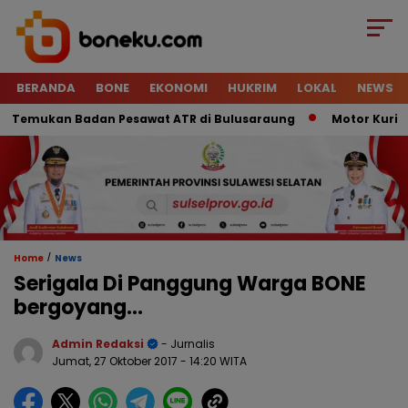
BERANDA
BONE
EKONOMI
HUKRIM
LOKAL
NEWS
emukan Badan Pesawat ATR di Bulusaraung
Motor Kurir Rai
/
Home
News
Serigala Di Panggung Warga BONE
bergoyang…
Admin Redaksi
- Jurnalis
Jumat, 27 Oktober 2017
- 14:20 WITA