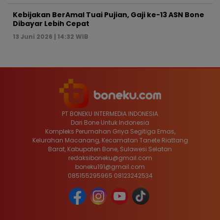
Kebijakan BerAmal Tuai Pujian, Gaji ke-13 ASN Bone
Dibayar Lebih Cepat
13 Juni 2026 | 14:32 WIB
PT BONEKU INTERMEDIA INDONESIA
Dari Bone Untuk Indonesia
Kompleks Perumahan Griya Segitiga Emas,
Kelurahan Macanang, Kecamatan Tanete Riattang
Barat, Kabupaten Bone, Sulawesi Selatan
redaksiboneku@gmail.com
boneku191@gmail.com
085155295965 08123242534