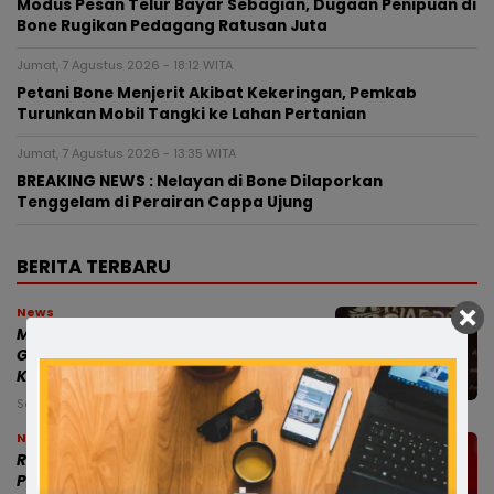
Modus Pesan Telur Bayar Sebagian, Dugaan Penipuan di
Bone Rugikan Pedagang Ratusan Juta
Jumat, 7 Agustus 2026 - 18:12 WITA
Petani Bone Menjerit Akibat Kekeringan, Pemkab
Turunkan Mobil Tangki ke Lahan Pertanian
Jumat, 7 Agustus 2026 - 13:35 WITA
BREAKING NEWS : Nelayan di Bone Dilaporkan
Tenggelam di Perairan Cappa Ujung
BERITA TERBARU
News
Munafri dan Chaidir Apresiasi MYP
Gubernur Sulsel, Dinilai Percepat
Konektivitas Antarwilayah
Sabtu, 8 Agu 2026 - 15:19 WITA
News
RISWAN RUSANDY PERKUAT BARISAN
PC SATRIA BONE, SIAP JAGA BASIS DI 27