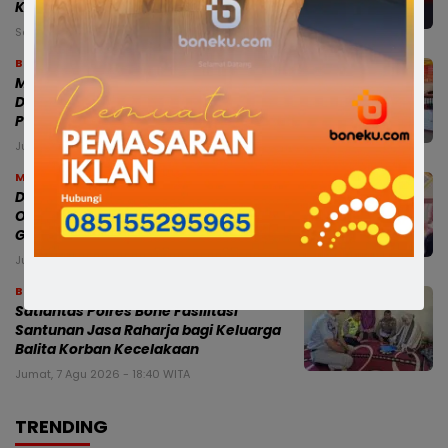
KECAMATAN
Sabtu, 8 Agu 2026 - 02:45 WITA
Bone
Modus Pesan Telur Bayar Sebagian,
Dugaan Penipuan di Bone Rugikan
Pedagang Ratusan Juta
Jumat, 7 Agu 2026 - 18:54 WITA
Makassar
Dampingi Mensos, Gubernur Sulsel
Optimistis Sekolah Rakyat Cetak
Generasi Berakhlak dan Berdaya Saing
Jumat, 7 Agu 2026 - 18:44 WITA
Bone
Satlantas Polres Bone Fasilitasi
Santunan Jasa Raharja bagi Keluarga
Balita Korban Kecelakaan
Jumat, 7 Agu 2026 - 18:40 WITA
TRENDING