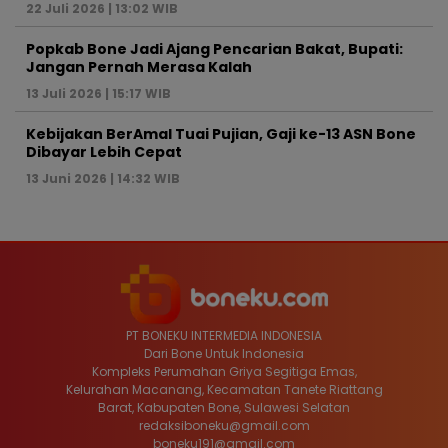
22 Juli 2026 | 13:02 WIB
Popkab Bone Jadi Ajang Pencarian Bakat, Bupati:
Jangan Pernah Merasa Kalah
13 Juli 2026 | 15:17 WIB
Kebijakan BerAmal Tuai Pujian, Gaji ke-13 ASN Bone
Dibayar Lebih Cepat
13 Juni 2026 | 14:32 WIB
PT BONEKU INTERMEDIA INDONESIA
Dari Bone Untuk Indonesia
Kompleks Perumahan Griya Segitiga Emas,
Kelurahan Macanang, Kecamatan Tanete Riattang
Barat, Kabupaten Bone, Sulawesi Selatan
redaksiboneku@gmail.com
boneku191@gmail.com