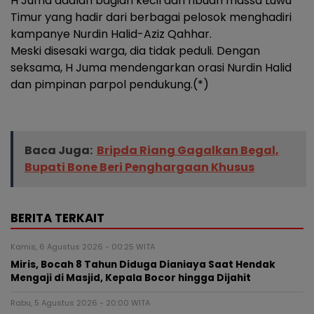
H Juma adalah bagian kecil dari ribuan massa Luwu
Timur yang hadir dari berbagai pelosok menghadiri
kampanye Nurdin Halid-Aziz Qahhar.
Meski disesaki warga, dia tidak peduli. Dengan
seksama, H Juma mendengarkan orasi Nurdin Halid
dan pimpinan parpol pendukung.(*)
Baca Juga:
Bripda Riang Gagalkan Begal,
Bupati Bone Beri Penghargaan Khusus
BERITA TERKAIT
Kamis, 6 Agustus 2026 - 00:25 WITA
Miris, Bocah 8 Tahun Diduga Dianiaya Saat Hendak
Mengaji di Masjid, Kepala Bocor hingga Dijahit
Rabu, 5 Agustus 2026 - 20:00 WITA