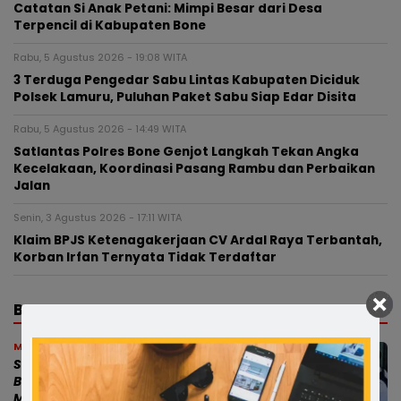
Catatan Si Anak Petani: Mimpi Besar dari Desa
Terpencil di Kabupaten Bone
Rabu, 5 Agustus 2026 - 19:08 WITA
3 Terduga Pengedar Sabu Lintas Kabupaten Diciduk
Polsek Lamuru, Puluhan Paket Sabu Siap Edar Disita
Rabu, 5 Agustus 2026 - 14:49 WITA
Satlantas Polres Bone Genjot Langkah Tekan Angka
Kecelakaan, Koordinasi Pasang Rambu dan Perbaikan
Jalan
Senin, 3 Agustus 2026 - 17:11 WITA
Klaim BPJS Ketenagakerjaan CV Ardal Raya Terbantah,
Korban Irfan Ternyata Tidak Terdaftar
BERITA TERBARU
Makassar
Satu Komando! Riswan Rusandy Temui
Bambang Haryadi, Satria Bone Siap
Menangkan Gerindra