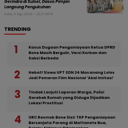
Gerindra di Sulsel, Dasco Pimpin
Langsung Pengukuhan
Rabu, 5 Agu 2026 - 23:37 WITA
TRENDING
Kasus Dugaan Penganiayaan Ketua DPRD
Bone Masih Bergulir, Versi Korban dan
Saksi Berbeda
Hebat! Siswa UPT SDN 24 Macanang Lolos
Jadi Pemeran Film Nasional ‘Akal Imitasi’
Tindak Lanjuti Laporan Warga, Polisi
Gerebek Rumah yang Diduga Dijadikan
Lokasi Prostitusi
URC Resmob Bone Sisir TKP Penganiayaan
Bersenjata Parang di Mattanete Bua,