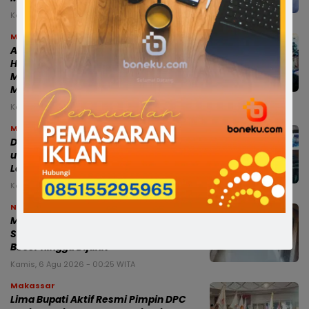
Kamis, 6 Agu 2026 - 02:58 WITA
Makassar
Audiens Bersama Menteri Lingkungan
Hidup, Gubernur Sulsel: PSEL
Mamminasata Temui Titik Terang, Siap
Masuk Tahap Lelang Ulang
Kamis, 6 Agu 2026 - 01:53 WITA
Makassar
Dua Ranperda Strategis Disiapkan
untuk Memperkuat Fiskal Daerah dan
Layanan Penjaminan UMKM
Kamis, 6 Agu 2026 - 01:21 WITA
News
Miris, Bocah 8 Tahun Diduga Dianiaya
Saat Hendak Mengaji di Masjid, Kepala
Bocor hingga Dijahit
Kamis, 6 Agu 2026 - 00:25 WITA
Makassar
Lima Bupati Aktif Resmi Pimpin DPC