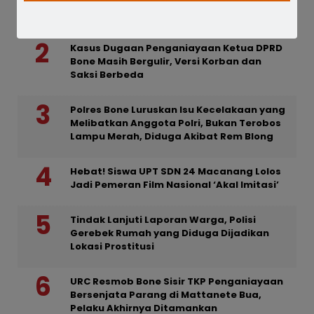
Ditahan
Kasus Dugaan Penganiayaan Ketua DPRD
Bone Masih Bergulir, Versi Korban dan
Saksi Berbeda
Polres Bone Luruskan Isu Kecelakaan yang
Melibatkan Anggota Polri, Bukan Terobos
Lampu Merah, Diduga Akibat Rem Blong
Hebat! Siswa UPT SDN 24 Macanang Lolos
Jadi Pemeran Film Nasional ‘Akal Imitasi’
Tindak Lanjuti Laporan Warga, Polisi
Gerebek Rumah yang Diduga Dijadikan
Lokasi Prostitusi
URC Resmob Bone Sisir TKP Penganiayaan
Bersenjata Parang di Mattanete Bua,
Pelaku Akhirnya Ditamankan