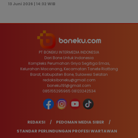
13 Juni 2026 | 14:32 WIB
PT BONEKU INTERMEDIA INDONESIA
Dari Bone Untuk Indonesia
Kompleks Perumahan Griya Segitiga Emas,
Kelurahan Macanang, Kecamatan Tanete Riattang
Barat, Kabupaten Bone, Sulawesi Selatan
redaksiboneku@gmail.com
boneku191@gmail.com
085155295965 08123242534
REDAKSI
PEDOMAN MEDIA SIBER
STANDAR PERLINDUNGAN PROFESI WARTAWAN