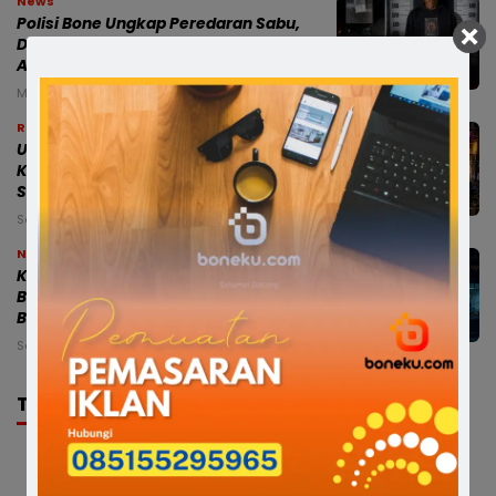
News
Polisi Bone Ungkap Peredaran Sabu,
Dua Terduga Pelaku Diamankan di
Awangpone
Minggu, 9 Agu 2026 - 01:01 WITA
Ragam
URC Sat Reskrim Polres Bone Rangkul
Komunitas Motor, Papalimbad
Sampaikan Pesan Kamtibmas
Sabtu, 8 Agu 2026 - 23:58 WITA
News
Kepsek SMPN 5 Bone Buka Suara:
Berada di Prancis untuk Diplomasi
Budaya, Sekolah Tetap Dipantau
Sabtu, 8 Agu 2026 - 21:48 WITA
TRENDING
Pasca Terlibat Kecelakaan, Anggota
Polres Bone Diperiksa Propam Dan Sudah