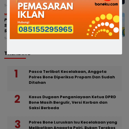
Sabtu, 8 Agu 2026 - 21:48 WITA
Makassar
Perkuat Mitigasi Kekeringan, Gubernur
Sulsel Siapkan Bantuan Pompa Air dan
Sumur Bor untuk Wilayah Petanian
Sabtu, 8 Agu 2026 - 20:17 WITA
TRENDING
Pasca Terlibat Kecelakaan, Anggota
Polres Bone Diperiksa Propam Dan Sudah
Ditahan
Kasus Dugaan Penganiayaan Ketua DPRD
Bone Masih Bergulir, Versi Korban dan
Saksi Berbeda
Polres Bone Luruskan Isu Kecelakaan yang
Melibatkan Anggota Polri, Bukan Terobos