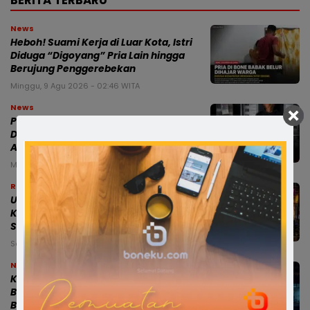
BERITA TERBARU
News
Heboh! Suami Kerja di Luar Kota, Istri
Diduga “Digoyang” Pria Lain hingga
Berujung Penggerebekan
Minggu, 9 Agu 2026 - 02:46 WITA
News
Polisi Bone Ungkap Peredaran Sabu,
Dua Terduga Pelaku Diamankan di
Awangpone
Minggu, 9 Agu 2026 - 01:01 WITA
Ragam
URC Sat Reskrim Polres Bone Rangkul
Komunitas Motor, Papalimbad
Sampaikan Pesan Kamtibmas
Sabtu, 8 Agu 2026 - 23:58 WITA
News
Kepsek SMPN 5 Bone Buka Suara:
Berada di Prancis untuk Diplomasi
Budaya, Sekolah Tetap Dipantau