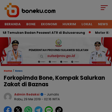
BERANDA
BONE
EKONOMI
HUKRIM
LOKAL
NEWS
AR Temukan Badan Pesawat ATR di Bulusaraung
Motor Kurir 
/
Home
News
Forkopimda Bone, Kompak Salurkan
Zakat di Baznas
Admin Redaksi
- Jurnalis
Rabu, 29 Mei 2019
- 02:16 WITA