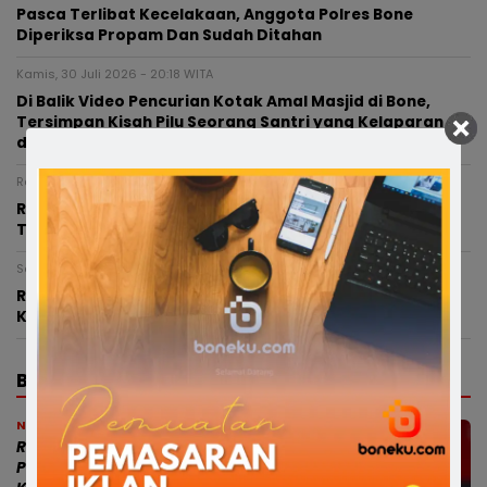
Pasca Terlibat Kecelakaan, Anggota Polres Bone
Diperiksa Propam Dan Sudah Ditahan
Kamis, 30 Juli 2026 - 20:18 WITA
Di Balik Video Pencurian Kotak Amal Masjid di Bone,
Tersimpan Kisah Pilu Seorang Santri yang Kelaparan
dan Rindu Orang Tua
Rabu, 29 Juli 2026 - 16:52 WITA
Rumah Panggung di Jalan Serigala Bone Ludes
Terbakar, Satu Rumah Tetangga Ikut Terdampak
Senin, 27 Juli 2026 - 14:07 WITA
Rumah Panggung di Desa Samaelo Bone Terbakar,
Kerugian Ditaksir Capai Rp150 Juta
BERITA TERBARU
News
RISWAN RUSANDY PERKUAT BARISAN
PC SATRIA BONE, SIAP JAGA BASIS DI 27