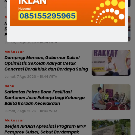
KECAMATAN
Sabtu, 8 Agu 2026 - 02:45 WITA
Bone
Modus Pesan Telur Bayar Sebagian,
Dugaan Penipuan di Bone Rugikan
Pedagang Ratusan Juta
Jumat, 7 Agu 2026 - 18:54 WITA
Makassar
Dampingi Mensos, Gubernur Sulsel
Optimistis Sekolah Rakyat Cetak
Generasi Berakhlak dan Berdaya Saing
Jumat, 7 Agu 2026 - 18:44 WITA
Bone
Satlantas Polres Bone Fasilitasi
Santunan Jasa Raharja bagi Keluarga
Balita Korban Kecelakaan
Jumat, 7 Agu 2026 - 18:40 WITA
Makassar
Sekjen APDESI Apresiasi Program MYP
Pemprov Sulsel, Sebut Berdampak