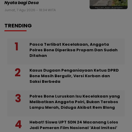
Nyata bagi Desa
Jumat, 7 Agu 2026 - 18:34 WITA
TRENDING
Pasca Terlibat Kecelakaan, Anggota
Polres Bone Diperiksa Propam Dan Sudah
Ditahan
Kasus Dugaan Penganiayaan Ketua DPRD
Bone Masih Bergulir, Versi Korban dan
Saksi Berbeda
Polres Bone Luruskan Isu Kecelakaan yang
Melibatkan Anggota Polri, Bukan Terobos
Lampu Merah, Diduga Akibat Rem Blong
Hebat! Siswa UPT SDN 24 Macanang Lolos
Jadi Pemeran Film Nasional ‘Akal Imitasi’