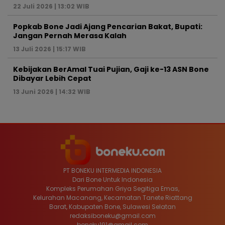
22 Juli 2026 | 13:02 WIB
Popkab Bone Jadi Ajang Pencarian Bakat, Bupati:
Jangan Pernah Merasa Kalah
13 Juli 2026 | 15:17 WIB
Kebijakan BerAmal Tuai Pujian, Gaji ke-13 ASN Bone
Dibayar Lebih Cepat
13 Juni 2026 | 14:32 WIB
PT BONEKU INTERMEDIA INDONESIA
Dari Bone Untuk Indonesia
Kompleks Perumahan Griya Segitiga Emas,
Kelurahan Macanang, Kecamatan Tanete Riattang
Barat, Kabupaten Bone, Sulawesi Selatan
redaksiboneku@gmail.com
boneku191@gmail.com