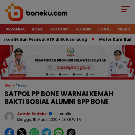
BERANDA
BONE
EKONOMI
HUKRIM
LOKAL
NEWS
an Badan Pesawat ATR di Bulusaraung
Motor Kurir Raib Dig
/
Home
News
SATPOL PP BONE WARNAI KEMAH
BAKTI SOSIAL ALUMNI SPP BONE
Admin Redaksi
- Jurnalis
Minggu, 15 Maret 2020
- 23:38 WITA