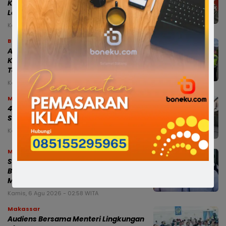
Kabupaten Soppeng Siapkan Beragam
Lomba dan Hiburan
Kamis, 6 Agu 2026 - 13:38 WITA
Bone
Anggota Polres Bone Terlibat
Kecelakaan di Watampone, Balita 4
Tahun Meninggal Dunia
Kamis, 6 Agu 2026 - 12:52 WITA
Makassar
49 Ruas Jalan Program MYP Pemprov
Sulsel Dalam Tahap Pengerjaan
Kamis, 6 Agu 2026 - 12:44 WITA
Makassar
Satu Komando! Riswan Rusandy Temui
Bambang Haryadi, Satria Bone Siap
Menangkan Gerindra
Kamis, 6 Agu 2026 - 02:58 WITA
Makassar
Audiens Bersama Menteri Lingkungan