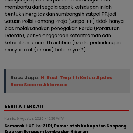
membantu dari segala aspek kehidupan inilah
bentuk sinergitas dan sumbangsih satpol PP,jadi
Satuan Polisi Pamong Praja (Satpol PP) tidak hanya
bias melaksanakan penegakan Perda (Peraturan
Daerah), penyelenggaraan ketentraman dan
ketertiban umum (trantibum) serta perlindungan
masyarakat (linmas) bebernya.(*)
Baca Juga:
H. Rusli Terpilih Ketua Apdesi
Bone Secara Aklamasi
BERITA TERKAIT
Kamis, 6 Agustus 2026 - 13:38 WITA
Semarak HUT ke-81 RI, Pemerintah Kabupaten Soppeng
Siapkan Beragam Lomba dan Hiburan