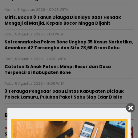
Kamis, 6 Agustus 2026 - 00:25 WITA
Miris, Bocah 8 Tahun Diduga Dianiaya Saat Hendak
Mengaji di Masjid, Kepala Bocor hingga Dijahit
Rabu, 5 Agustus 2026 - 21:18 WITA
Satresnarkoba Polres Bone Ungkap 35 Kasus Narkotika,
Amankan 42 Tersangka dan Sita 78,65 Gram Sabu
Rabu, 5 Agustus 2026 - 20:00 WITA
Catatan Si Anak Petani: Mimpi Besar dari Desa
Terpencil di Kabupaten Bone
Rabu, 5 Agustus 2026 - 19:08 WITA
3 Terduga Pengedar Sabu Lintas Kabupaten Diciduk
Polsek Lamuru, Puluhan Paket Sabu Siap Edar Disita
BERITA TERBARU
News
Semarak HUT ke-81 RI, Pemerintah