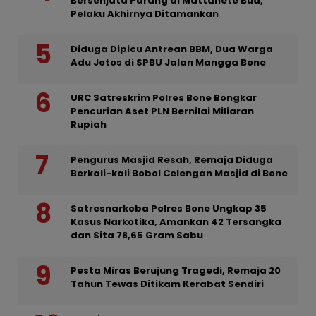
Bersenjata Parang di Mattanete Bua,
Pelaku Akhirnya Ditamankan
Diduga Dipicu Antrean BBM, Dua Warga
Adu Jotos di SPBU Jalan Mangga Bone
URC Satreskrim Polres Bone Bongkar
Pencurian Aset PLN Bernilai Miliaran
Rupiah
Pengurus Masjid Resah, Remaja Diduga
Berkali-kali Bobol Celengan Masjid di Bone
Satresnarkoba Polres Bone Ungkap 35
Kasus Narkotika, Amankan 42 Tersangka
dan Sita 78,65 Gram Sabu
Pesta Miras Berujung Tragedi, Remaja 20
Tahun Tewas Ditikam Kerabat Sendiri