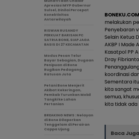
Munafri dan Chaidir
Apresiasi MYP Gubernur
Sulsel, Dinilai Percepat
BONEKU.CO
Konektivitas
Antarwilayah
melakukan pe
Penyebaran vi
RISWAN RUSANDY
PERKUAT BARISAN PC
Selain Ketua 
SATRIA BONE, SIAP JAGA
AKBP I Made A
BASIS DI 27 KECAMATAN
Kasatpol PP A
Modus Pesan Telur
Dray Fibriant
Bayar Sebagian, Dugaan
Penipuan di Bone
Penanggulang
Rugikan Pedagang
koordinasi d
Ratusan Juta
Sementara it
Petani Bone Menjerit
kita sangat m
Akibat Kekeringan,
Pemkab Turunkan Mobil
semua, khusu
Tangki ke Lahan
kita tidak ada 
Pertanian
BREAKING NEWS : Nelayan
di Bone Dilaporkan
Tenggelam di Perairan
Cappa Ujung
Baca Juga