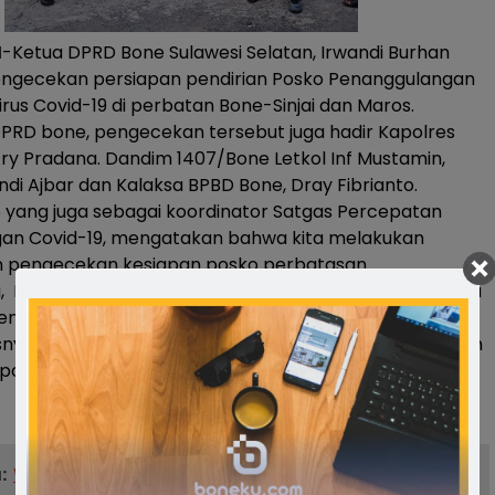
M
-Ketua DPRD Bone Sulawesi Selatan, Irwandi Burhan
ngecekan persiapan pendirian Posko Penanggulangan
rus Covid-19 di perbatan Bone-Sinjai dan Maros.
DPRD bone, pengecekan tersebut juga hadir Kapolres
ry Pradana. Dandim 1407/Bone Letkol Inf Mustamin,
ndi Ajbar dan Kalaksa BPBD Bone, Dray Fibrianto.
o yang juga sebagai koordinator Satgas Percepatan
an Covid-19, mengatakan bahwa kita melakukan
an pengecekan kesiapan posko perbatasan.
u, Ketua DPRD Bone Irwandi Burhan menegaskan bahwa
endukung upaya dilakukan oleh Satgas. Ini untuk kita
snya warga Kabupaten Bone. Dan semoga saja didaerah
positif terjangkit virus covid-19.(*)
:
Warga Pesisir Respon Baik Sosialisasi Pilkada...