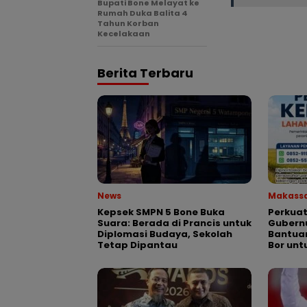
Bupati Bone Melayat ke
Rumah Duka Balita 4
Tahun Korban
Kecelakaan
Berita Terbaru
News
Makass
Kepsek SMPN 5 Bone Buka
Perkuat
Suara: Berada di Prancis untuk
Gubernu
Diplomasi Budaya, Sekolah
Bantua
Tetap Dipantau
Bor unt