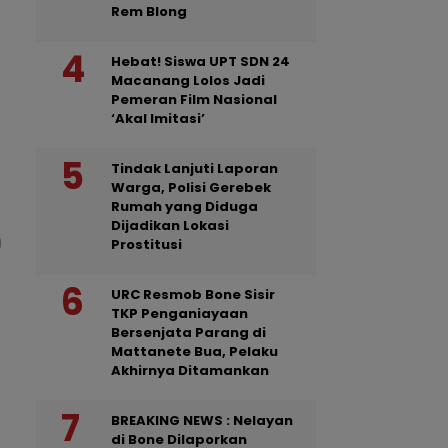
Rem Blong
Hebat! Siswa UPT SDN 24
Macanang Lolos Jadi
Pemeran Film Nasional
‘Akal Imitasi’
Tindak Lanjuti Laporan
Warga, Polisi Gerebek
Rumah yang Diduga
Dijadikan Lokasi
Prostitusi
URC Resmob Bone Sisir
TKP Penganiayaan
Bersenjata Parang di
Mattanete Bua, Pelaku
Akhirnya Ditamankan
BREAKING NEWS : Nelayan
di Bone Dilaporkan