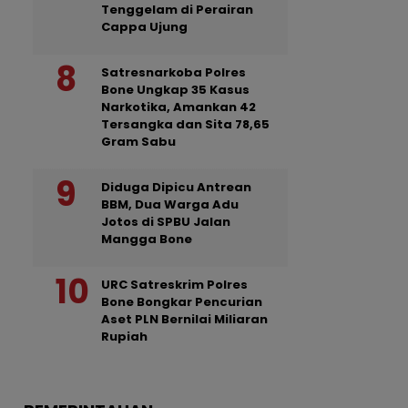
Tenggelam di Perairan
Cappa Ujung
Satresnarkoba Polres
Bone Ungkap 35 Kasus
Narkotika, Amankan 42
Tersangka dan Sita 78,65
Gram Sabu
Diduga Dipicu Antrean
BBM, Dua Warga Adu
Jotos di SPBU Jalan
Mangga Bone
URC Satreskrim Polres
Bone Bongkar Pencurian
Aset PLN Bernilai Miliaran
Rupiah