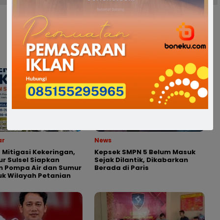
ar
News
 Mitigasi Kekeringan,
Kepsek SMPN 5 Belum Masuk
r Sulsel Siapkan
Sejak Dilantik, Dikabarkan
n Pompa Air dan Sumur
Berada di Paris
uk Wilayah Petanian