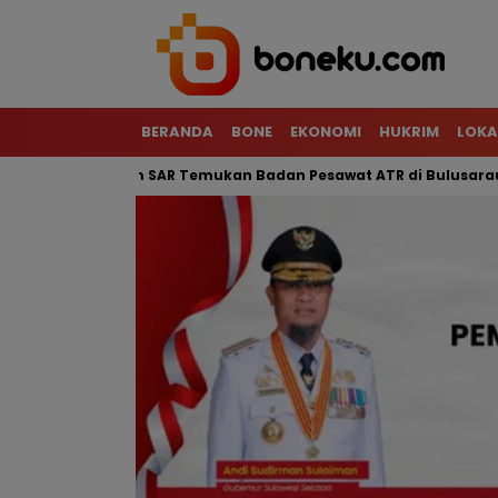
BERANDA
BONE
EKONOMI
HUKRIM
LOKA
 Terjal, Tim SAR Temukan Badan Pesawat ATR di Bulusaraung