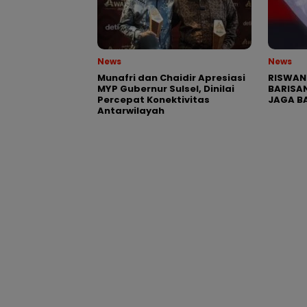
News
News
Munafri dan Chaidir Apresiasi
RISWAN
MYP Gubernur Sulsel, Dinilai
BARISAN
Percepat Konektivitas
JAGA BA
Antarwilayah