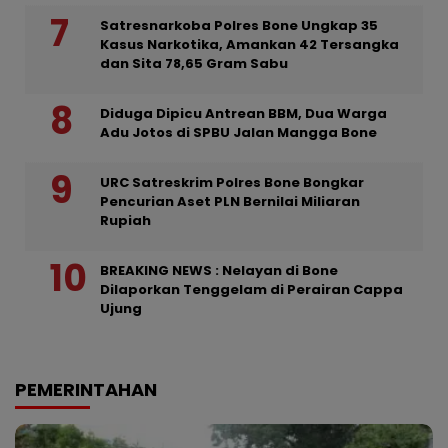
Satresnarkoba Polres Bone Ungkap 35
Kasus Narkotika, Amankan 42 Tersangka
dan Sita 78,65 Gram Sabu
Diduga Dipicu Antrean BBM, Dua Warga
Adu Jotos di SPBU Jalan Mangga Bone
URC Satreskrim Polres Bone Bongkar
Pencurian Aset PLN Bernilai Miliaran
Rupiah
BREAKING NEWS : Nelayan di Bone
Dilaporkan Tenggelam di Perairan Cappa
Ujung
PEMERINTAHAN