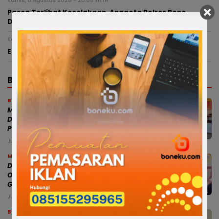
Kamis, 6 Agustus 2026 - 20:05 WITA
Pasca Terlibat Kecelakaan, Anggota Polres Bone
Diperiksa Propam Dan Sudah Ditahan
Kamis, 6 Agustus 2026 - 15:53 WITA
Enam Ketua TP PKK Kecamatan di Soppeng Dilantik
BERITA TERBARU
Bone
Modus Pesan Telur Bayar Sebagian,
Dugaan Penipuan di Bone Rugikan
Pedagang Ratusan Juta
Jumat, 7 Agu 2026 - 18:54 WITA
Makassar
Dampingi Mensos, Gubernur Sulsel
Optimistis Sekolah Rakyat Cetak
Generasi Berakhlak dan Berdaya Saing
Jumat, 7 Agu 2026 - 18:44 WITA
Bone