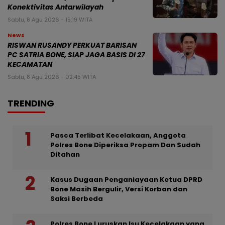
Konektivitas Antarwilayah
Sabtu, 8 Agu 2026 - 15:19 WITA
News
RISWAN RUSANDY PERKUAT BARISAN
PC SATRIA BONE, SIAP JAGA BASIS DI 27
KECAMATAN
Sabtu, 8 Agu 2026 - 02:45 WITA
TRENDING
Pasca Terlibat Kecelakaan, Anggota
Polres Bone Diperiksa Propam Dan Sudah
Ditahan
Kasus Dugaan Penganiayaan Ketua DPRD
Bone Masih Bergulir, Versi Korban dan
Saksi Berbeda
Polres Bone Luruskan Isu Kecelakaan yang