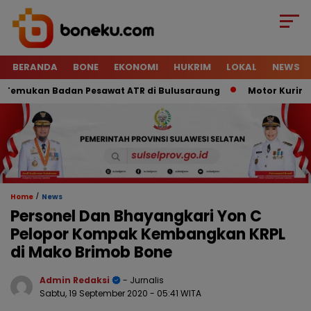
BERANDA
BONE
EKONOMI
HUKRIM
LOKAL
NEWS
mukan Badan Pesawat ATR di Bulusaraung
Motor Kurir Raib 
/
Home
News
Personel Dan Bhayangkari Yon C
Pelopor Kompak Kembangkan KRPL
di Mako Brimob Bone
Admin Redaksi
- Jurnalis
Sabtu, 19 September 2020
- 05:41 WITA