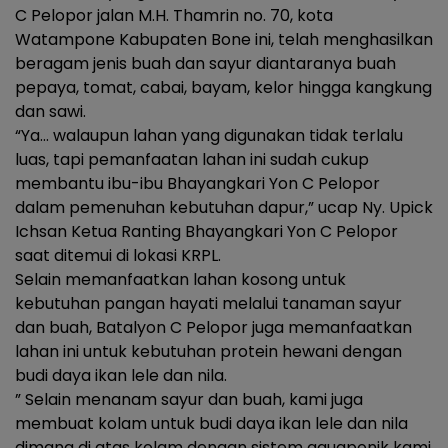
C Pelopor jalan M.H. Thamrin no. 70, kota
Watampone Kabupaten Bone ini, telah menghasilkan
beragam jenis buah dan sayur diantaranya buah
pepaya, tomat, cabai, bayam, kelor hingga kangkung
dan sawi.
“Ya… walaupun lahan yang digunakan tidak terlalu
luas, tapi pemanfaatan lahan ini sudah cukup
membantu ibu-ibu Bhayangkari Yon C Pelopor
dalam pemenuhan kebutuhan dapur,” ucap Ny. Upick
Ichsan Ketua Ranting Bhayangkari Yon C Pelopor
saat ditemui di lokasi KRPL.
Selain memanfaatkan lahan kosong untuk
kebutuhan pangan hayati melalui tanaman sayur
dan buah, Batalyon C Pelopor juga memanfaatkan
lahan ini untuk kebutuhan protein hewani dengan
budi daya ikan lele dan nila.
” Selain menanam sayur dan buah, kami juga
membuat kolam untuk budi daya ikan lele dan nila
dimana di atas kolam dengan sistem aquaponik kami