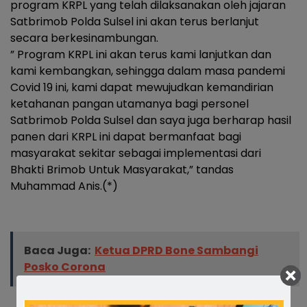
program KRPL yang telah dilaksanakan oleh jajaran
Satbrimob Polda Sulsel ini akan terus berlanjut
secara berkesinambungan.
” Program KRPL ini akan terus kami lanjutkan dan
kami kembangkan, sehingga dalam masa pandemi
Covid 19 ini, kami dapat mewujudkan kemandirian
ketahanan pangan utamanya bagi personel
Satbrimob Polda Sulsel dan saya juga berharap hasil
panen dari KRPL ini dapat bermanfaat bagi
masyarakat sekitar sebagai implementasi dari
Bhakti Brimob Untuk Masyarakat,” tandas
Muhammad Anis.(*)
Baca Juga:
Ketua DPRD Bone Sambangi
Posko Corona