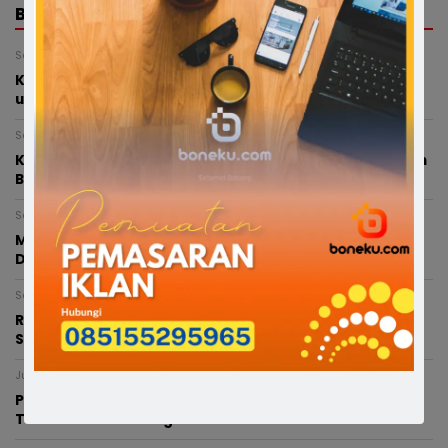
BERITA TERKAIT
Sabtu, 8 Agustus 2026 - 21:48 WITA
Kepsek SMPN 5 Bone Buka Suara: Berada di Prancis
untuk Diplomasi Budaya, Sekolah Tetap Dipantau
Sabtu, 8 Agustus 2026 - 16:34 WITA
Kepsek SMPN 5 Belum Masuk Sejak Dilantik, Dikabarkan
Berada di Paris
Sabtu, 8 Agustus 2026 - 15:19 WITA
Munafri dan Chaidir Apresiasi MYP Gubernur Sulsel,
Dinilai Percepat Konektivitas Antarwilayah
Sabtu, 8 Agustus 2026 - 02:45 WITA
RISWAN RUSANDY PERKUAT BARISAN PC SATRIA BONE,
SIAP JAGA BASIS DI 27 KECAMATAN
Jumat, 7 Agustus 2026 - 18:12 WITA
Petani Bone Menjerit Akibat Kekeringan, Pemkab
Turunkan Mobil Tangki ke Lahan Pertanian