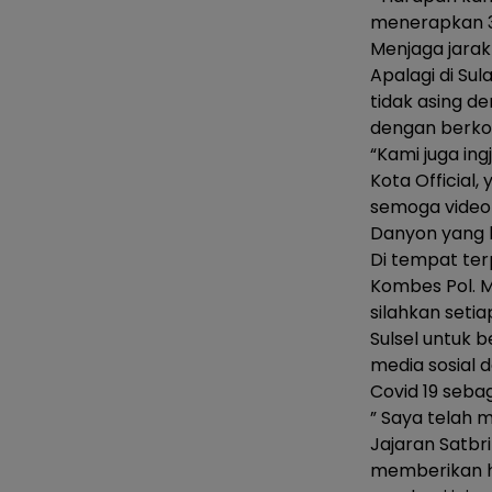
menerapkan 3
Menjaga jarak
Apalagi di Su
tidak asing d
dengan berkol
“Kami juga i
Kota Official
semoga video 
Danyon yang be
Di tempat ter
Kombes Pol. M
silahkan seti
Sulsel untuk 
media sosial 
Covid 19 seba
” Saya telah
Jajaran Satbr
memberikan h