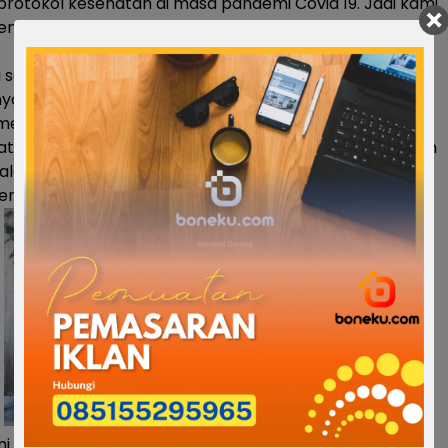
otokol kesehatan di masa pandemi Covid 19. Jadi kami
uh terobosan dari Batalyon C Pelopor,” ungkap H.
 saat dikonfirmasi oleh awak media Komandan
yon) C Pelopor Satbrimob Polda Sulsel Kompol Nur
. mengatakan jika pembuatan video clip “Patuhi 3M”
atkan youtuber Bone ini untuk meningkatkan kesadaran
alam menerapkan protokol kesehatan demi memutus
enyebaran Covid 19.
 melalui video clip ini, kami ingin agar himbauan untuk