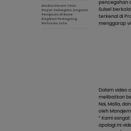
pencegahan co
Modus Pesan Telur
Sulsel berkol
Bayar Sebagian, Dugaan
Penipuan di Bone
terkenal di Pr
Rugikan Pedagang
menggarap vid
Ratusan Juta
Dalam video cl
melibatkan be
Nai, Malla, d
oleh Manajemen
” Kami sangat
apalagi ini v