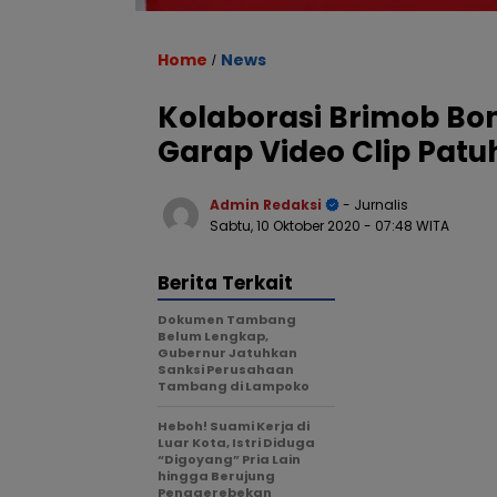
Home
News
/
Kolaborasi Brimob Bon
Garap Video Clip Patu
Admin Redaksi
- Jurnalis
Sabtu, 10 Oktober 2020
- 07:48 WITA
Berita Terkait
Dokumen Tambang
Belum Lengkap,
Gubernur Jatuhkan
Sanksi Perusahaan
Tambang di Lampoko
Heboh! Suami Kerja di
Luar Kota, Istri Diduga
“Digoyang” Pria Lain
hingga Berujung
Penggerebekan