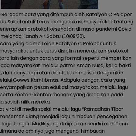
eragam cara yang ditempuh oleh Batalyon C Pelopor
da Sulsel untuk terus mengedukasi masyarakat tentang
enerapkan protokol kesehatan di masa pandemi Covid
 melanda Tanah Air Sabtu
(10/09/20).
ara yang diambil oleh Batalyon C Pelopor untuk
asyarakat untuk terus disiplin menerapkan protokol
ara lain dengan cara yang formal seperti memberikan
da masyarakat melalui patroli Aman Nusa, kerja bakti
ik, dan penyemprotan disinfektan massal di sejumlah
melalui Gowes Kamtibmas. Adapula dengan cara yang
menyampaikan pesan edukasi masyarakat melalui lagu
p serta konten-konten menarik yang dibagikan pada
 sosial milik mereka.
t viral di media sosial melalui lagu “Ramadhan Tiba”
iaransemen ulang menjadi lagu himbauan pencegahan
 lagu Jangan Mudik yang di ciptakan sendiri oleh Tenri
i dimana dalam nya juga mengenai himbauan