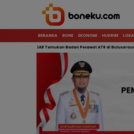
BERANDA
BONE
EKONOMI
HUKRIM
LOKA
rjal, Tim SAR Temukan Badan Pesawat ATR di Bulusaraung