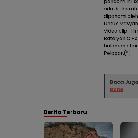
pandemi ini, 
ada di daerah
dipahami oleh
Untuk Masyara
Video clip “H
Batalyon C Pel
halaman chane
Pelopor.(*)
Baca Juga
Bone
Berita Terbaru