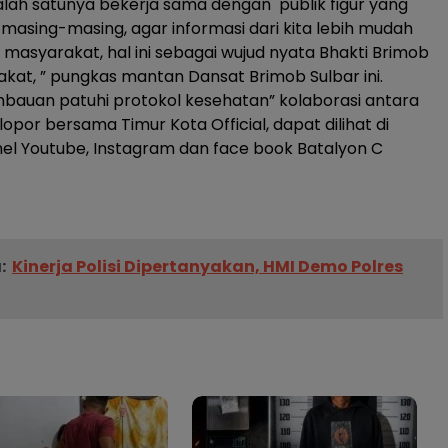
salah satunya bekerja sama dengan publik figur yang
 masing-masing, agar informasi dari kita lebih mudah
 masyarakat, hal ini sebagai wujud nyata Bhakti Brimob
kat, ” pungkas mantan Dansat Brimob Sulbar ini.
imbauan patuhi protokol kesehatan” kolaborasi antara
opor bersama Timur Kota Official, dapat dilihat di
l Youtube, Instagram dan face book Batalyon C
:
Kinerja Polisi Dipertanyakan, HMI Demo Polres