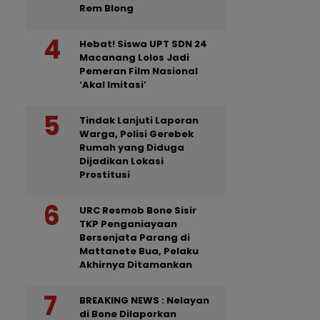
Rem Blong
Hebat! Siswa UPT SDN 24
Macanang Lolos Jadi
Pemeran Film Nasional
‘Akal Imitasi’
Tindak Lanjuti Laporan
Warga, Polisi Gerebek
Rumah yang Diduga
Dijadikan Lokasi
Prostitusi
URC Resmob Bone Sisir
TKP Penganiayaan
Bersenjata Parang di
Mattanete Bua, Pelaku
Akhirnya Ditamankan
BREAKING NEWS : Nelayan
di Bone Dilaporkan