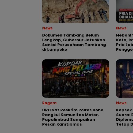
News
News
Dokumen Tambang Belum
Heboh! 
Lengkap, Gubernur Jatuhkan
Kota, I
Sanksi Perusahaan Tambang
Pria La
di Lampoko
Pengge
Ragam
News
URC Sat Reskrim Polres Bone
Kepsek 
Rangkul Komunitas Motor,
Suara: 
Papalimbad Sampaikan
Diploma
Pesan Kamtibmas
Tetap 