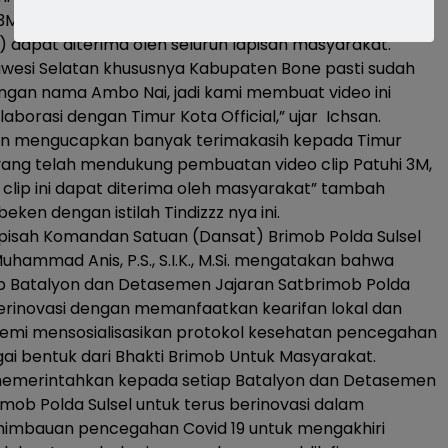
M ( Mencuci tangan, Menggunakan masker, dan
) dapat diterima oleh seluruh lapisan masyarakat.
lawesi Selatan khususnya Kabupaten Bone pasti sudah
engan nama Ambo Nai, jadi kami membuat video ini
aborasi dengan Timur Kota Official,” ujar Ichsan.
ngjn mengucapkan banyak terimakasih kepada Timur
, yang telah mendukung pembuatan video clip Patuhi 3M,
clip ini dapat diterima oleh masyarakat” tambah
ken dengan istilah Tindizzz nya ini.
pisah Komandan Satuan (Dansat) Brimob Polda Sulsel
uhammad Anis, P.S., S.I.K., M.Si. mengatakan bahwa
ap Batalyon dan Detasemen Jajaran Satbrimob Polda
berinovasi dengan memanfaatkan kearifan lokal dan
demi mensosialisasikan protokol kesehatan pencegahan
gai bentuk dari Bhakti Brimob Untuk Masyarakat.
 memerintahkan kepada setiap Batalyon dan Detasemen
imob Polda Sulsel untuk terus berinovasi dalam
imbauan pencegahan Covid 19 untuk mengakhiri