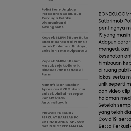
Polisi Bone Ungkap
BONEKU.COM-B
Peredaran Sabu, Dua
Terduga Pelaku
Satbrimob Pol
Diamankan di
Awangpone
pentingnya m
19 yang masih
Kepsek SMPN 5 Bone Buka
Adapun cara-c
Suara: Berada di Prancis
untuk Diplomasi Budaya,
mengedukasi m
Sekolah Tetap Dipantau
kesehatan ant
Kepsek SMPN 5 Belum
himbauan kepa
Masuk Sejak Dilantik,
di ruang publ
Dikabarkan Berada di
Paris
lokasi serta 
unik seperti 
Munafri dan Chaidir
Apresiasi MYP Gubernur
dan video cli
Sulsel, Dinilai Percepat
halaman media
Konektivitas
Antarwilayah
Setelah sempa
yang telah d
RISWAN RUSANDY
PERKUAT BARISAN PC
Covid 19 serta
SATRIA BONE, SIAP JAGA
Betta Perkus
BASIS DI 27 KECAMATAN