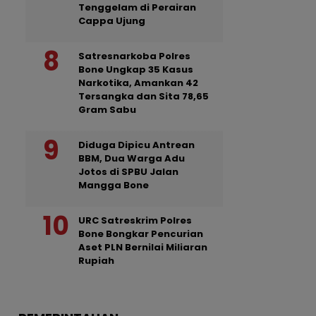
Tenggelam di Perairan
Cappa Ujung
Satresnarkoba Polres
Bone Ungkap 35 Kasus
Narkotika, Amankan 42
Tersangka dan Sita 78,65
Gram Sabu
Diduga Dipicu Antrean
BBM, Dua Warga Adu
Jotos di SPBU Jalan
Mangga Bone
URC Satreskrim Polres
Bone Bongkar Pencurian
Aset PLN Bernilai Miliaran
Rupiah