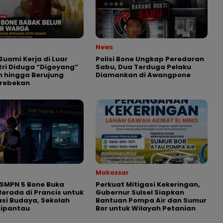
News
Suami Kerja di Luar
Polisi Bone Ungkap Peredaran
stri Diduga “Digoyang”
Sabu, Dua Terduga Pelaku
in hingga Berujung
Diamankan di Awangpone
rebekan
Makassar
SMPN 5 Bone Buka
Perkuat Mitigasi Kekeringan,
Berada di Prancis untuk
Gubernur Sulsel Siapkan
si Budaya, Sekolah
Bantuan Pompa Air dan Sumur
Dipantau
Bor untuk Wilayah Petanian