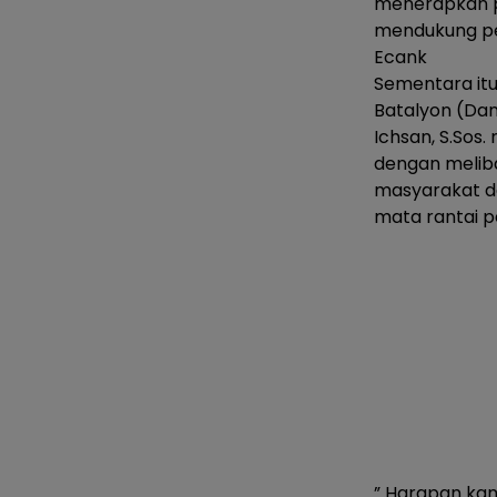
menerapkan pr
mendukung pen
Ecank
Sementara itu
Batalyon (Dan
Ichsan, S.Sos
dengan melib
masyarakat d
mata rantai p
” Harapan kami