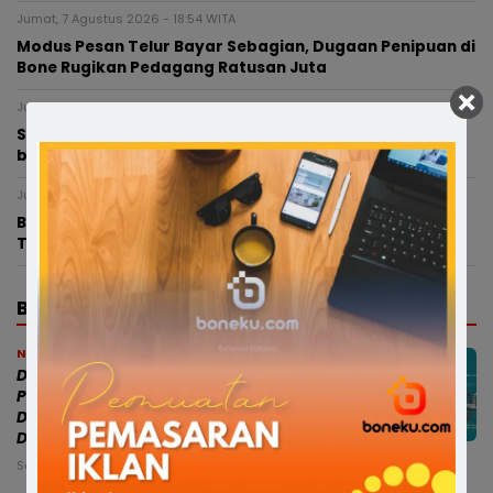
Jumat, 7 Agustus 2026 - 18:54 WITA
Modus Pesan Telur Bayar Sebagian, Dugaan Penipuan di
Bone Rugikan Pedagang Ratusan Juta
Jumat, 7 Agustus 2026 - 18:40 WITA
Satlantas Polres Bone Fasilitasi Santunan Jasa Raharja
bagi Keluarga Balita Korban Kecelakaan
Jumat, 7 Agustus 2026 - 13:35 WITA
BREAKING NEWS : Nelayan di Bone Dilaporkan
Tenggelam di Perairan Cappa Ujung
BERITA TERBARU
News
Dugaan Jaringan Lintas Provinsi:
Pasokan dari Bone–Wajo, Aparat
Diminta Telusuri Seluruh Rantai
Distribusi
Senin, 10 Agu 2026 - 09:20 WITA