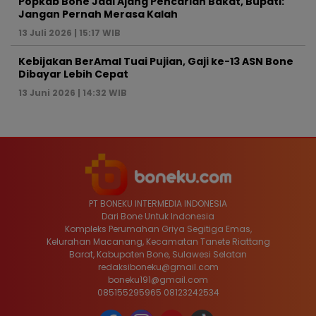
Popkab Bone Jadi Ajang Pencarian Bakat, Bupati:
Jangan Pernah Merasa Kalah
13 Juli 2026 | 15:17 WIB
Kebijakan BerAmal Tuai Pujian, Gaji ke-13 ASN Bone
Dibayar Lebih Cepat
13 Juni 2026 | 14:32 WIB
PT BONEKU INTERMEDIA INDONESIA
Dari Bone Untuk Indonesia
Kompleks Perumahan Griya Segitiga Emas,
Kelurahan Macanang, Kecamatan Tanete Riattang
Barat, Kabupaten Bone, Sulawesi Selatan
redaksiboneku@gmail.com
boneku191@gmail.com
085155295965 08123242534