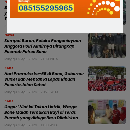
News
Bercak Darah Ungkap Misteri Bayi
yang Dibuang di Bone, Polisi Ungkap
Terduga Pelaku Kurang 3 Jam
Senin, 10 Agu 2026 - 00:12 WITA
News
Sempat Buron, Pelaku Penganiayaan
Anggota Polri Akhirnya Ditangkap
Resmob Polres Bone
Minggu, 9 Agu 2026 - 21:00 WITA
Bone
Hari Pramuka ke-65 di Bone, Gubernur
Sulsel dan Mentan RI Lepas Ribuan
Peserta Jalan Sehat
Minggu, 9 Agu 2026 - 20:23 WITA
Bone
Geger! Niat Isi Token Listrik, Warga
Bone Malah Temukan Bayi di Teras
Rumah yang diduga Baru Dilahirkan
Minggu, 9 Agu 2026 - 19:08 WITA