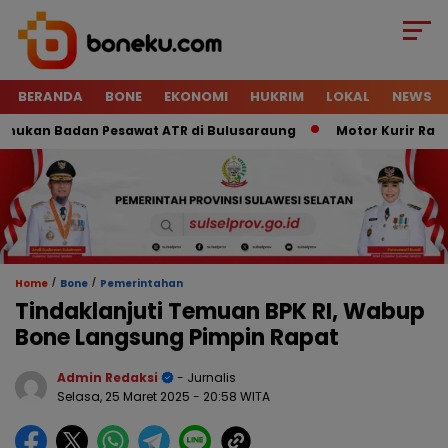
BERANDA
BONE
EKONOMI
HUKRIM
LOKAL
NEWS
kan Badan Pesawat ATR di Bulusaraung
Motor Kurir Raib Di
/
/
Home
Bone
Pemerintahan
Tindaklanjuti Temuan BPK RI, Wabup
Bone Langsung Pimpin Rapat
Admin Redaksi
- Jurnalis
Selasa, 25 Maret 2025
- 20:58 WITA