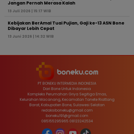
Jangan Pernah Merasa Kalah
13 Juli 2026 | 15:17 WIB
Kebijakan BerAmal Tuai Pujian, Gaji ke-13 ASN Bone
Dibayar Lebih Cepat
13 Juni 2026 | 14:32 WIB
PT BONEKU INTERMEDIA INDONESIA
Dari Bone Untuk Indonesia
Kompleks Perumahan Griya Segitiga Emas,
Kelurahan Macanang, Kecamatan Tanete Riattang
Barat, Kabupaten Bone, Sulawesi Selatan
redaksiboneku@gmail.com
boneku191@gmail.com
085155295965 08123242534