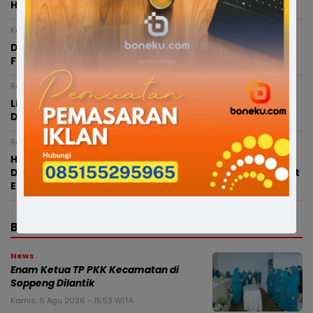
Haryadi, Satria Bone Siap Menangkan Gerindra
Kamis, 6 Agustus 2026 - 01:21 WITA
Dua Ranperda Strategis Disiapkan untuk Memperkuat
Fiskal Daerah dan Layanan Penjaminan UMKM
Rabu, 5 Agustus 2026 - 23:37 WITA
Lima Bupati Aktif Resmi Pimpin DPC Gerindra di Sulsel,
Dasco Pimpin Langsung Pengukuhan
Rabu, 5 Agustus 2026 - 00:32 WITA
Hadiri Rakekornas APINDO 2026, Gubernur Sulsel
Dorong Kolaborasi Pemerintah dan Pengusaha Perkuat
Ekonomi
BERITA TERBARU
News
Enam Ketua TP PKK Kecamatan di
Soppeng Dilantik
Kamis, 6 Agu 2026 - 15:53 WITA