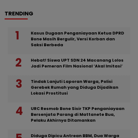
TRENDING
Kasus Dugaan Penganiayaan Ketua DPRD
Bone Masih Bergulir, Versi Korban dan
Saksi Berbeda
Hebat! Siswa UPT SDN 24 Macanang Lolos
Jadi Pemeran Film Nasional ‘Akal Imitasi’
Tindak Lanjuti Laporan Warga, Polisi
Gerebek Rumah yang Diduga Dijadikan
Lokasi Prostitusi
URC Resmob Bone Sisir TKP Penganiayaan
Bersenjata Parang di Mattanete Bua,
Pelaku Akhirnya Ditamankan
Diduga Dipicu Antrean BBM, Dua Warga