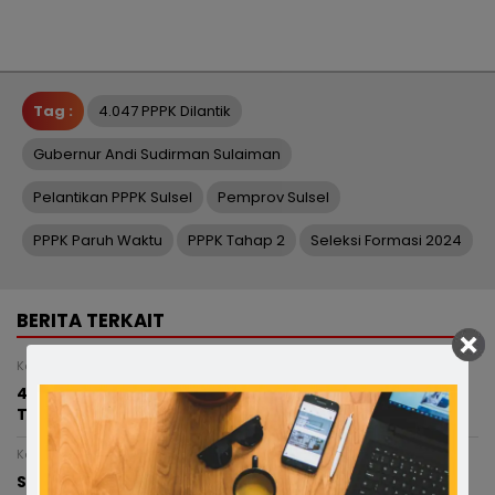
Tag :
4.047 PPPK Dilantik
Gubernur Andi Sudirman Sulaiman
Pelantikan PPPK Sulsel
Pemprov Sulsel
PPPK Paruh Waktu
PPPK Tahap 2
Seleksi Formasi 2024
BERITA TERKAIT
Kamis, 6 Agustus 2026 - 12:44 WITA
49 Ruas Jalan Program MYP Pemprov Sulsel Dalam
Tahap Pengerjaan
Kamis, 6 Agustus 2026 - 02:58 WITA
Satu Komando! Riswan Rusandy Temui Bambang