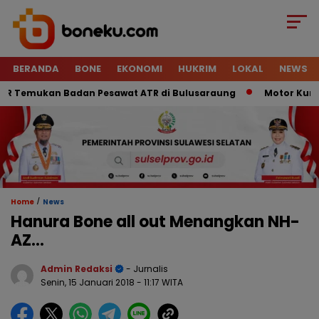
BERANDA
BONE
EKONOMI
HUKRIM
LOKAL
NEWS
 Temukan Badan Pesawat ATR di Bulusaraung
Motor Kurir Ra
/
Home
News
Hanura Bone all out Menangkan NH-
AZ…
Admin Redaksi
- Jurnalis
Senin, 15 Januari 2018
- 11:17 WITA