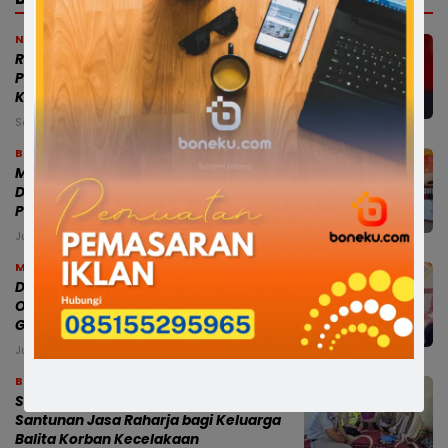
News
RISWAN RUSANDY PERKUAT BARISAN
PC SATRIA BONE, SIAP JAGA BASIS DI 27
KECAMATAN
Sabtu, 8 Agu 2026 - 02:45 WITA
Bone
Modus Pesan Telur Bayar Sebagian,
Dugaan Penipuan di Bone Rugikan
Pedagang Ratusan Juta
Jumat, 7 Agu 2026 - 18:54 WITA
Makassar
Dampingi Mensos, Gubernur Sulsel
Optimistis Sekolah Rakyat Cetak
Generasi Berakhlak dan Berdaya Saing
Jumat, 7 Agu 2026 - 18:44 WITA
Bone
Satlantas Polres Bone Fasilitasi
Santunan Jasa Raharja bagi Keluarga
Balita Korban Kecelakaan