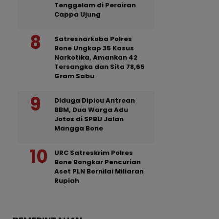
Tenggelam di Perairan
Cappa Ujung
Satresnarkoba Polres
Bone Ungkap 35 Kasus
Narkotika, Amankan 42
Tersangka dan Sita 78,65
Gram Sabu
Diduga Dipicu Antrean
BBM, Dua Warga Adu
Jotos di SPBU Jalan
Mangga Bone
URC Satreskrim Polres
Bone Bongkar Pencurian
Aset PLN Bernilai Miliaran
Rupiah