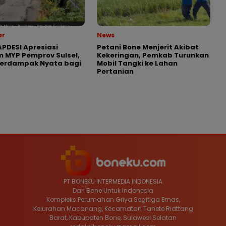
ar
News
APDESI Apresiasi
Petani Bone Menjerit Akibat
 MYP Pemprov Sulsel,
Kekeringan, Pemkab Turunkan
Berdampak Nyata bagi
Mobil Tangki ke Lahan
Pertanian
PT BONEKU INTERMEDIA INDONESIA
Dari Bone Untuk Indonesia
Kompleks Perumahan Griya Segitiga Emas,
Kelurahan Macanang, Kecamatan Tanete Riattang
Barat, Kabupaten Bone, Sulawesi Selatan