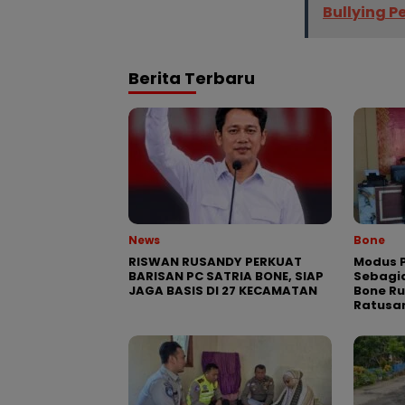
Bullying P
Berita Terbaru
News
Bone
RISWAN RUSANDY PERKUAT
Modus P
BARISAN PC SATRIA BONE, SIAP
Sebagia
JAGA BASIS DI 27 KECAMATAN
Bone R
Ratusa