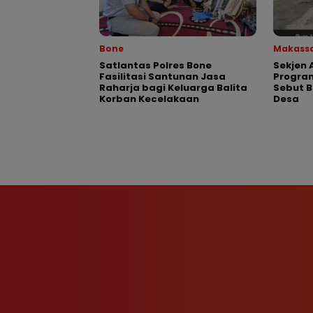
Bone
Makass
Satlantas Polres Bone
Sekjen 
Fasilitasi Santunan Jasa
Program
Raharja bagi Keluarga Balita
Sebut 
Korban Kecelakaan
Desa