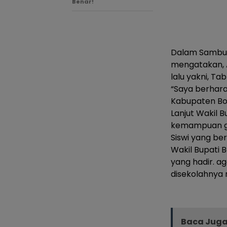
Benar!
Dalam Sambuta
mengatakan, 
lalu yakni, Ta
“Saya berhara
Kabupaten Bon
Lanjut Wakil 
kemampuan gur
Siswi yang be
Wakil Bupati 
yang hadir. a
disekolahnya 
Baca Juga