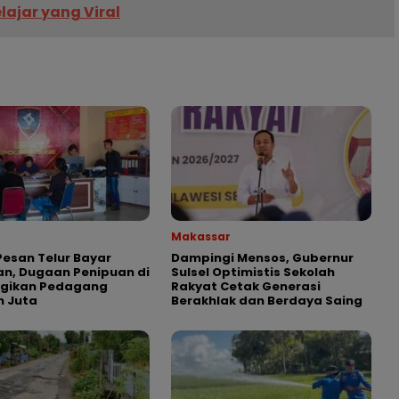
elajar yang Viral
Makassar
esan Telur Bayar
Dampingi Mensos, Gubernur
n, Dugaan Penipuan di
Sulsel Optimistis Sekolah
ugikan Pedagang
Rakyat Cetak Generasi
n Juta
Berakhlak dan Berdaya Saing