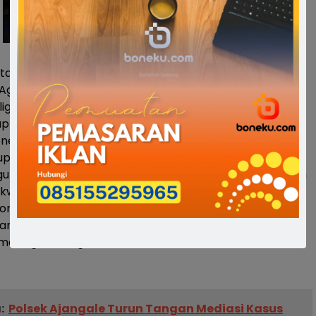
nnya, Wakil Bupati Bone, Drs.H.Ambo Dalle, MM.
Agenda pertama saya setelah dilantik 26 september
bligh Akbar dan Acara ini.
p program ini didukung penuh oleh Dinas Pendidikan
e” jelas Wakil Bupati Bone.
Bupati Bone menjelaskan, Kita ingin meningkatkan
u melalui (PKB) karna kita ingin melahirkan Siswa dan
rkwalitas.
Bone juga menitipkan pesan kepada kepala sekolah
gar, memperhatikan upah Guru Honorer yang ada
masing-masing dari Dana Bos.(al87)
:
Polsek Ajangale Turun Tangan Mediasi Kasus