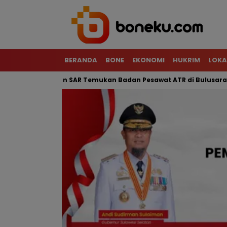
BERANDA
BONE
EKONOMI
HUKRIM
LOKA
 Terjal, Tim SAR Temukan Badan Pesawat ATR di Bulusaraung