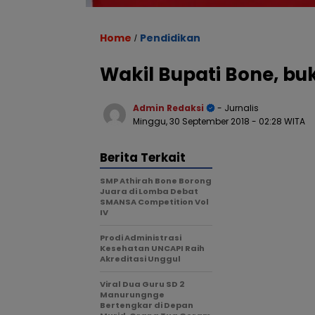
Home
Pendidikan
/
Wakil Bupati Bone, bu
Admin Redaksi
- Jurnalis
Minggu, 30 September 2018
- 02:28 WITA
Berita Terkait
SMP Athirah Bone Borong
Juara di Lomba Debat
SMANSA Competition Vol
IV
Prodi Administrasi
Kesehatan UNCAPI Raih
Akreditasi Unggul
Viral Dua Guru SD 2
Manurungnge
Bertengkar di Depan