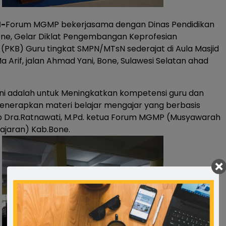
-
Forum MGMP bekerjasama dengan Dinas Pendidikan
ne, Gelar Diklat Pengembangan Keprofesian
 (PKB) Guru tingkat SMPN/MTsN sederajat di Aula Masjid
a Arif, jalan Ahmad Yani, Bone, Sulawesi Selatan ahad
ini adalah untuk Meningkatkan kompetensi guru dan
nerapkan materi belajar mengajar yang berbasis
ap Dra.Ratnawati, M.Pd. ketua Forum MGMP (Musyawarah
ajaran) Kab.Bone.