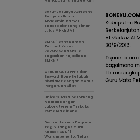
Murid, Orang Tua Geram
Satu-Satunya ASN Bone
BONEKU.COM
Bergelar Enam
Akademik, Camat
Kabupaten Bo
Tanete Riattang Timur
Berkelanjutan
Lulus MH di UMI
Al Markaz Al M
SMKN 1 Bone Bantah
30/9/2018.
Terlibat Kasus
Kekerasan Seksual,
Tegaskan Kejadian di
Tujuan acara 
SMKN 7
bagaimana me
Oknum Guru PPPK dan
literasi ungk
Siswa di Bone Setubuhi
Guru Mata Pel
Siswi SMK dengan Modus
Perguruan Silat
Universitas Sipatokkong
Mambo Bangun
Laboratorium Terbuka
Pertama di Bone
Disorot karena Dugaan
Tagih Uang ke Guru,
Kepsek SDN 11
Watampone: Itu Tidak