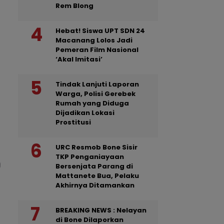
Rem Blong
Hebat! Siswa UPT SDN 24
Macanang Lolos Jadi
Pemeran Film Nasional
‘Akal Imitasi’
Tindak Lanjuti Laporan
Warga, Polisi Gerebek
Rumah yang Diduga
Dijadikan Lokasi
Prostitusi
URC Resmob Bone Sisir
TKP Penganiayaan
Bersenjata Parang di
Mattanete Bua, Pelaku
Akhirnya Ditamankan
BREAKING NEWS : Nelayan
di Bone Dilaporkan