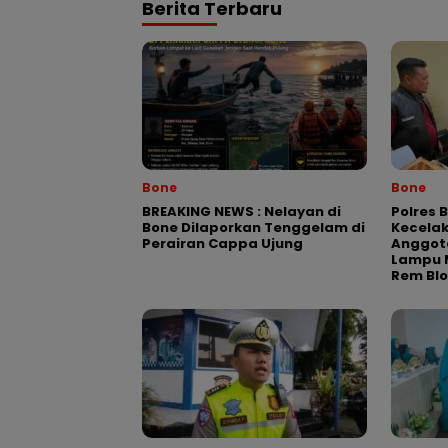
Berita Terbaru
Bone
Bone
BREAKING NEWS : Nelayan di
Polres 
Bone Dilaporkan Tenggelam di
Kecela
Perairan Cappa Ujung
Anggota
Lampu M
Rem Bl