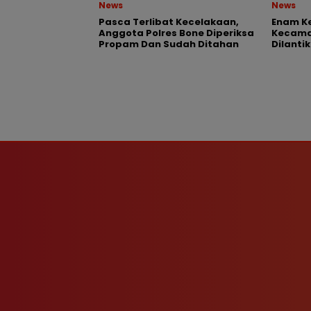
News
News
Pasca Terlibat Kecelakaan,
Enam Ke
Anggota Polres Bone Diperiksa
Kecama
Propam Dan Sudah Ditahan
Dilantik