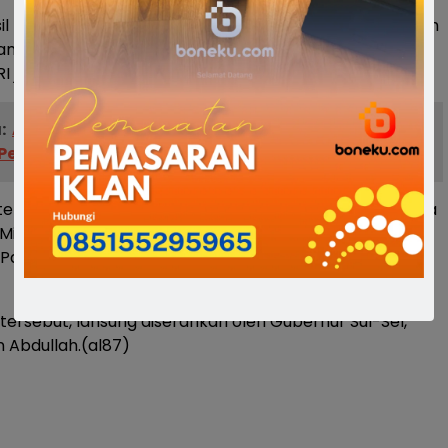
sil membentuk Tim percepatan akses Keuangan Daerah
ma di Sulawesi Selatan, setelah mendapatkan instruksi
RI jokoWidodo.
:
ASN Bone WFH Setiap Rabu, Bupati Ancam Sidak
 Pegawai
telah melakukan Upaya-upaya dan menjembatani para
Mikro dan Ukm sehingga perputaran industri keuangan
 Palakka mampu menjadi terbaik dibawah kota
ersebut, lansung diserahkan oleh Gubernur Sul-Sel,
n Abdullah.(al87)