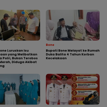
Bone
Bone Luruskan Isu
Bupati Bone Melayat ke Rumah
kaan yang Melibatkan
Duka Balita 4 Tahun Korban
 Polri, Bukan Terobos
Kecelakaan
erah, Diduga Akibat
ong