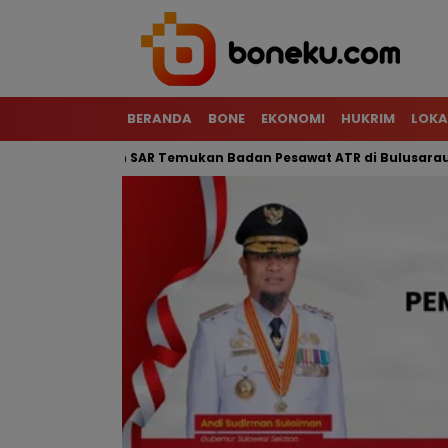
BERANDA
BONE
EKONOMI
HUKRIM
LOKA
 Terjal, Tim SAR Temukan Badan Pesawat ATR di Bulusaraung