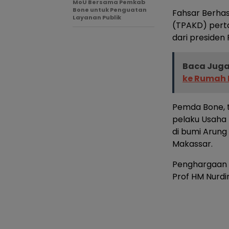
MoU Bersama Pemkab
Bone untuk Penguatan
Fahsar Berha
Layanan Publik
(TPAKD) perta
dari presiden 
Baca Juga
ke Rumah
Pemda Bone, 
pelaku Usaha 
di bumi Arung
Makassar.
Penghargaan t
Prof HM Nurdi