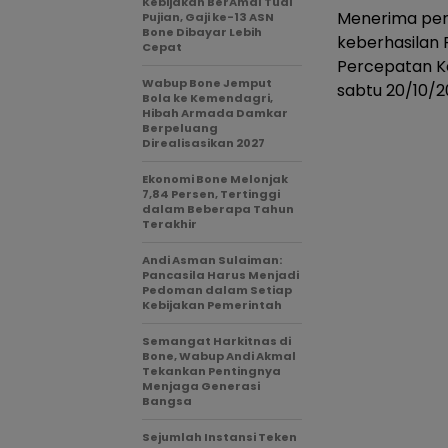
Kebijakan BerAmal Tuai
Menerima pen
Pujian, Gaji ke-13 ASN
Bone Dibayar Lebih
keberhasilan
Cepat
Percepatan Ke
Wabup Bone Jemput
sabtu 20/10/2
Bola ke Kemendagri,
Hibah Armada Damkar
Berpeluang
Direalisasikan 2027
Ekonomi Bone Melonjak
7,84 Persen, Tertinggi
dalam Beberapa Tahun
Terakhir
Andi Asman Sulaiman:
Pancasila Harus Menjadi
Pedoman dalam Setiap
Kebijakan Pemerintah
Semangat Harkitnas di
Bone, Wabup Andi Akmal
Tekankan Pentingnya
Menjaga Generasi
Bangsa
Sejumlah Instansi Teken