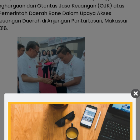
ghargaan dari Otoritas Jasa Keuangan (OJK) atas
 Pemerintah Daerah Bone Dalam Upaya Akses
uangan Daerah di Anjungan Pantai Losari, Makassar
018.