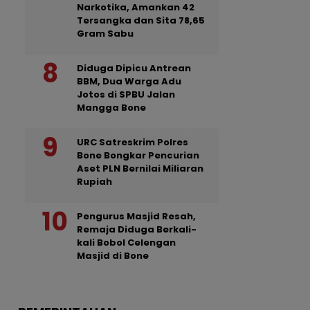
Narkotika, Amankan 42
Tersangka dan Sita 78,65
Gram Sabu
Diduga Dipicu Antrean
BBM, Dua Warga Adu
Jotos di SPBU Jalan
Mangga Bone
URC Satreskrim Polres
Bone Bongkar Pencurian
Aset PLN Bernilai Miliaran
Rupiah
Pengurus Masjid Resah,
Remaja Diduga Berkali-
kali Bobol Celengan
Masjid di Bone