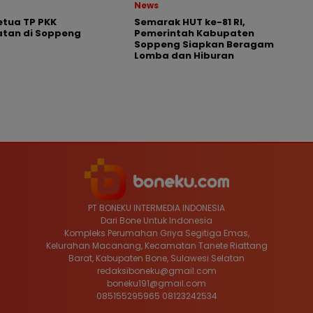
News
tua TP PKK
Semarak HUT ke-81 RI,
tan di Soppeng
Pemerintah Kabupaten
Soppeng Siapkan Beragam
Lomba dan Hiburan
PT BONEKU INTERMEDIA INDONESIA
Dari Bone Untuk Indonesia
Kompleks Perumahan Griya Segitiga Emas,
Kelurahan Macanang, Kecamatan Tanete Riattang
Barat, Kabupaten Bone, Sulawesi Selatan
redaksiboneku@gmail.com
boneku191@gmail.com
085155295965 08123242534