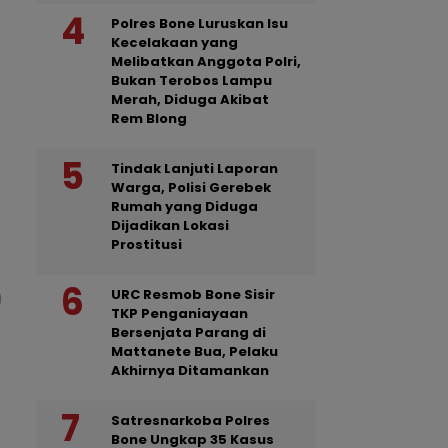
Polres Bone Luruskan Isu
Kecelakaan yang
Melibatkan Anggota Polri,
Bukan Terobos Lampu
Merah, Diduga Akibat
Rem Blong
Tindak Lanjuti Laporan
Warga, Polisi Gerebek
Rumah yang Diduga
Dijadikan Lokasi
Prostitusi
URC Resmob Bone Sisir
TKP Penganiayaan
Bersenjata Parang di
Mattanete Bua, Pelaku
Akhirnya Ditamankan
Satresnarkoba Polres
Bone Ungkap 35 Kasus