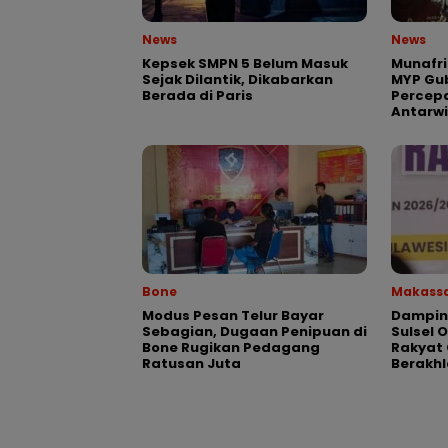
News
News
Kepsek SMPN 5 Belum Masuk
Munafri
Sejak Dilantik, Dikabarkan
MYP Gub
Berada di Paris
Percepa
Antarw
Bone
Makass
Modus Pesan Telur Bayar
Dampin
Sebagian, Dugaan Penipuan di
Sulsel 
Bone Rugikan Pedagang
Rakyat 
Ratusan Juta
Berakhl