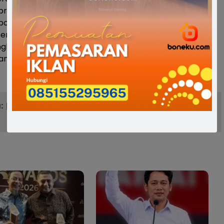
prihatin atas kejadian tersebut, dan saya berharap
epolisian bisa menangani, mengungkap dan menangkap
entu juga kita berharap agar kejadian seperti ini tidak
 ungkap Izman yang juga anak Bupati Bone, Andi Fahsar
angi.(*)
:
Izman Padjalangi Pantau Penyerahan Bantuan