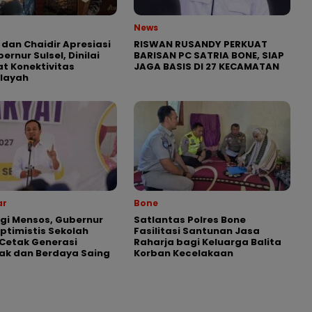
News
 dan Chaidir Apresiasi
RISWAN RUSANDY PERKUAT
ernur Sulsel, Dinilai
BARISAN PC SATRIA BONE, SIAP
t Konektivitas
JAGA BASIS DI 27 KECAMATAN
ilayah
ar
Bone
gi Mensos, Gubernur
Satlantas Polres Bone
Optimistis Sekolah
Fasilitasi Santunan Jasa
Cetak Generasi
Raharja bagi Keluarga Balita
ak dan Berdaya Saing
Korban Kecelakaan