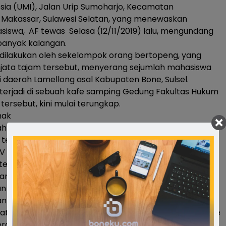
sia (UMI), Jalan Urip Sumoharjo, Kecamatan
 Makassar, Sulawesi Selatan, yang menewaskan
iswa, AF tewas Selasa (12/11/2019) lalu, mengundang
banyak kalangan.
dilakukan oleh sekelompok orang bertopeng, yang
njata tajam tersebut, menyerang sejumlah mahasiswa
si daerah Lamellong asal Kabupaten Bone, Sulsel.
erjadi di sebuah kafe samping Gedung Fakultas Hukum
tersebut, kini mulai terungkap.
hak
lah mengamankan 12 orang dari 20 terduga pelaku. Polisi
telah mengantongi identitas para pelaku lewat
 dan video amatir.
tersebut, salah seorang legislator DPRD Provinsi
tan, Andi Izman Maulana Padjalangi, sangat
 peristiwa tersebut.
n Presiden IMHB (Ikatan Mahasiswa Hukum Bone)
at prihatin ketika mengetahui AF, yang juga warga Bone
rapa saat usai ditikam.