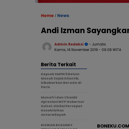
Home
News
/
Andi Izman Sayangka
Admin Redaksi
- Jurnalis
Kamis, 14 November 2019
- 09:08 WITA
Berita Terkait
Kepsek SMPN 5 Belum
Masuk Sejak Dilantik,
Dikabarkan Berada di
Paris
Munafri dan Chaidir
Apresiasi MYP Gubernur
Sulsel, Dinilai Percepat
Konektivitas
Antarwilayah
RISWAN RUSANDY
BONEKU.CO