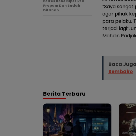
Polres Bone Diperiksa
Propam Dan Sudah
“Saya sangat 
Ditahan
agar pihak k
para pelaku. T
terjadi lagi”,
Mahdin Padjal
Baca Juga
Sembako
Berita Terbaru