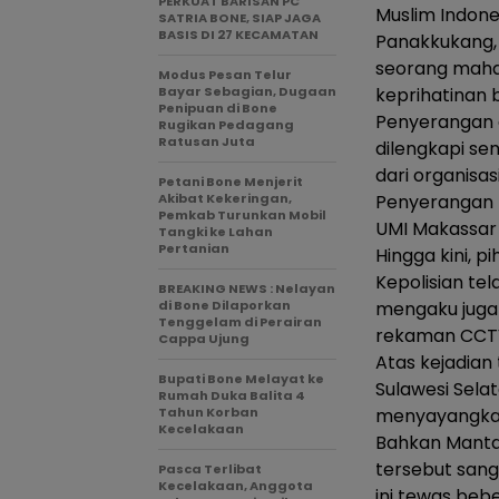
PERKUAT BARISAN PC
Muslim Indone
SATRIA BONE, SIAP JAGA
BASIS DI 27 KECAMATAN
Panakkukang,
seorang mahas
Modus Pesan Telur
Bayar Sebagian, Dugaan
keprihatinan 
Penipuan di Bone
Penyerangan 
Rugikan Pedagang
Ratusan Juta
dilengkapi se
dari organisa
Petani Bone Menjerit
Akibat Kekeringan,
Penyerangan t
Pemkab Turunkan Mobil
UMI Makassar 
Tangki ke Lahan
Pertanian
Hingga kini, pi
Kepolisian te
BREAKING NEWS : Nelayan
di Bone Dilaporkan
mengaku juga 
Tenggelam di Perairan
rekaman CCTV
Cappa Ujung
Atas kejadian 
Bupati Bone Melayat ke
Sulawesi Sela
Rumah Duka Balita 4
Tahun Korban
menyayangkan
Kecelakaan
Bahkan Manta
tersebut sang
Pasca Terlibat
Kecelakaan, Anggota
ini tewas bebe