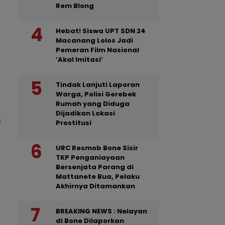
Rem Blong
Hebat! Siswa UPT SDN 24
Macanang Lolos Jadi
Pemeran Film Nasional
‘Akal Imitasi’
Tindak Lanjuti Laporan
Warga, Polisi Gerebek
Rumah yang Diduga
Dijadikan Lokasi
Prostitusi
URC Resmob Bone Sisir
TKP Penganiayaan
Bersenjata Parang di
Mattanete Bua, Pelaku
Akhirnya Ditamankan
BREAKING NEWS : Nelayan
di Bone Dilaporkan