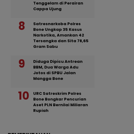
Tenggelam di Perairan
Cappa Ujung
Satresnarkoba Polres
Bone Ungkap 35 Kasus
Narkotika, Amankan 42
Tersangka dan Sita 78,65
Gram Sabu
Diduga Dipicu Antrean
BBM, Dua Warga Adu
Jotos di SPBU Jalan
Mangga Bone
URC Satreskrim Polres
Bone Bongkar Pencurian
Aset PLN Bernilai Miliaran
Rupiah