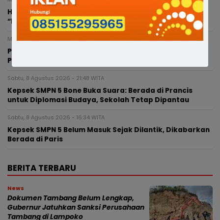
Heboh! Suami Kerja di Luar Kota, Istri Diduga
“Digoyang” Pria Lain hingga Berujung Penggerebekan
Minggu, 9 Agustus 2026 - 01:01 WITA
Polisi Bone Ungkap Peredaran Sabu, Dua Terduga
Pelaku Diamankan di Awangpone
Sabtu, 8 Agustus 2026 - 21:48 WITA
Kepsek SMPN 5 Bone Buka Suara: Berada di Prancis
untuk Diplomasi Budaya, Sekolah Tetap Dipantau
Sabtu, 8 Agustus 2026 - 16:34 WITA
Kepsek SMPN 5 Belum Masuk Sejak Dilantik, Dikabarkan
Berada di Paris
BERITA TERBARU
News
Dokumen Tambang Belum Lengkap,
Gubernur Jatuhkan Sanksi Perusahaan
Tambang di Lampoko