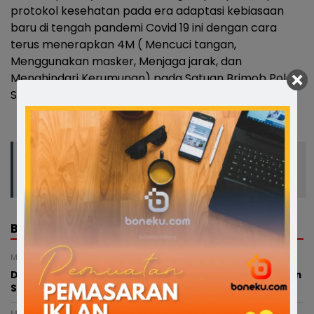
protokol kesehatan pada era adaptasi kebiasaan
baru di tengah pandemi Covid 19 ini dengan cara
terus menerapkan 4M ( Mencuci tangan,
Menggunakan masker, Menjaga jarak, dan
Menghindari Kerumunan) pada Satuan Brimob Polda
Sulsel,” pungkas Muhammad Anis.(*)
Baca Juga:
Dukung Target PM-AAS Sulsel,
Bupati Soppeng Tegaskan Kesiapan Daerah
BERITA TERKAIT
Minggu, 9 Agustus 2026 - 12:15 WITA
Dokumen Tambang Belum Lengkap, Gubernur Jatuhkan
Sanksi Perusahaan Tambang di Lampoko
Minggu, 9 Agustus 2026 - 02:46 WITA