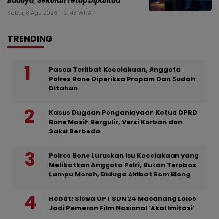
Budaya, Sekolah Tetap Dipantau
Sabtu, 8 Agu 2026 - 21:48 WITA
TRENDING
Pasca Terlibat Kecelakaan, Anggota
Polres Bone Diperiksa Propam Dan Sudah
Ditahan
Kasus Dugaan Penganiayaan Ketua DPRD
Bone Masih Bergulir, Versi Korban dan
Saksi Berbeda
Polres Bone Luruskan Isu Kecelakaan yang
Melibatkan Anggota Polri, Bukan Terobos
Lampu Merah, Diduga Akibat Rem Blong
Hebat! Siswa UPT SDN 24 Macanang Lolos
Jadi Pemeran Film Nasional ‘Akal Imitasi’