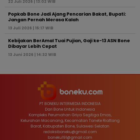
22 Juli 2026 | 13:02 WIB
Popkab Bone Jadi Ajang Pencarian Bakat, Bupati:
Jangan Pernah Merasa Kalah
13 Juli 2026 | 15:17 WIB
Kebijakan BerAmal Tuai Pujian, Gaji ke-13 ASN Bone
Dibayar Lebih Cepat
13 Juni 2026 | 14:32 WIB
PT BONEKU INTERMEDIA INDONESIA
Dari Bone Untuk Indonesia
Kompleks Perumahan Griya Segitiga Emas,
Kelurahan Macanang, Kecamatan Tanete Riattang
Barat, Kabupaten Bone, Sulawesi Selatan
redaksiboneku@gmail.com
boneku191@gmail.com