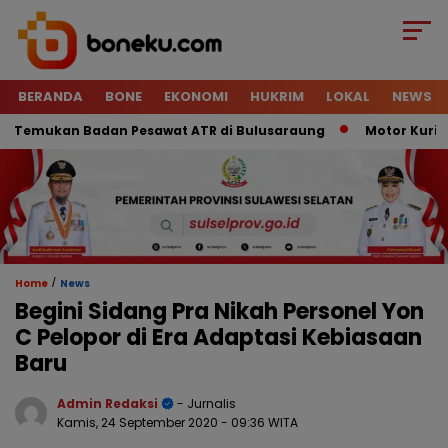
BERANDA
BONE
EKONOMI
HUKRIM
LOKAL
NEWS
emukan Badan Pesawat ATR di Bulusaraung
Motor Kurir Raib
/
Home
News
Begini Sidang Pra Nikah Personel Yon
C Pelopor di Era Adaptasi Kebiasaan
Baru
Admin Redaksi
- Jurnalis
Kamis, 24 September 2020
- 09:36 WITA