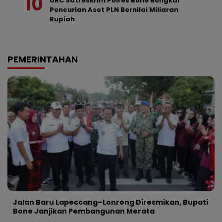
URC Satreskrim Polres Bone Bongkar
Pencurian Aset PLN Bernilai Miliaran
Rupiah
PEMERINTAHAN
Jalan Baru Lapeccang–Lonrong Diresmikan, Bupati
Bone Janjikan Pembangunan Merata