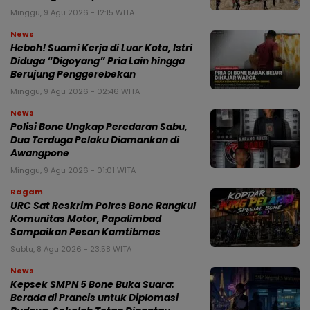
Minggu, 9 Agu 2026 - 12:15 WITA
News
Heboh! Suami Kerja di Luar Kota, Istri
Diduga “Digoyang” Pria Lain hingga
Berujung Penggerebekan
Minggu, 9 Agu 2026 - 02:46 WITA
News
Polisi Bone Ungkap Peredaran Sabu,
Dua Terduga Pelaku Diamankan di
Awangpone
Minggu, 9 Agu 2026 - 01:01 WITA
Ragam
URC Sat Reskrim Polres Bone Rangkul
Komunitas Motor, Papalimbad
Sampaikan Pesan Kamtibmas
Sabtu, 8 Agu 2026 - 23:58 WITA
News
Kepsek SMPN 5 Bone Buka Suara:
Berada di Prancis untuk Diplomasi