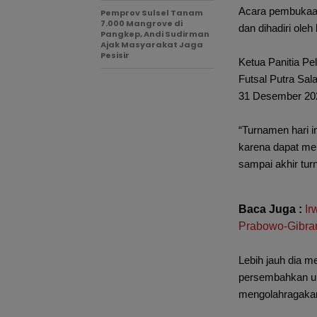
Acara pembukaan 
Pemprov Sulsel Tanam
7.000 Mangrove di
dan dihadiri ole
Pangkep, Andi Sudirman
Ajak Masyarakat Jaga
Pesisir
Ketua Panitia P
Futsal Putra Sal
31 Desember 20
“Turnamen hari 
karena dapat me
sampai akhir tu
Baca Juga :
Ir
Prabowo-Gibra
Lebih jauh dia 
persembahkan un
mengolahragaka