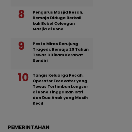
Pengurus Masjid Resah,
Remaja Diduga Berkali-
kali Bobol Celengan
Masjid di Bone
Pesta Miras Berujung
Tragedi, Remaja 20 Tahun
Tewas Ditikam Kerabat
Sendiri
Tangis Keluarga Pecah,
Operator Excavator yang
Tewas Tertimbun Longsor
di Bone Tinggalkan Istri
dan Dua Anak yang Masih
Kecil
PEMERINTAHAN