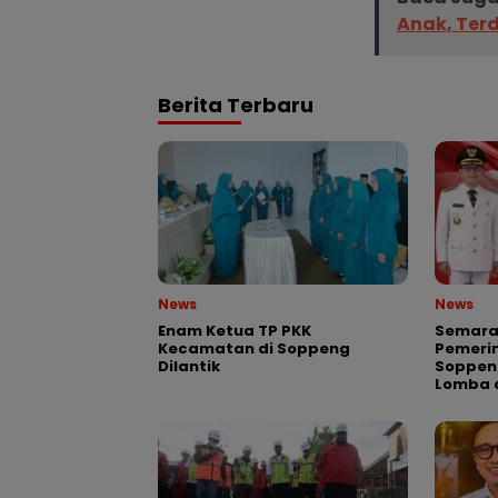
Anak, Ter
Berita Terbaru
News
News
Enam Ketua TP PKK
Semarak
Kecamatan di Soppeng
Pemeri
Dilantik
Soppen
Lomba 