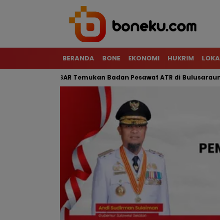
BERANDA
BONE
EKONOMI
HUKRIM
LOKA
rjal, Tim SAR Temukan Badan Pesawat ATR di Bulusaraung