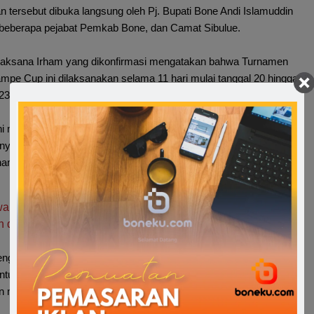
tersebut dibuka langsung oleh Pj. Bupati Bone Andi Islamuddin
h beberapa pejabat Pemkab Bone, dan Camat Sibulue.
elaksana Irham yang dikonfirmasi mengatakan bahwa Turnamen
ampe Cup ini dilaksanakan selama 11 hari mulai tanggal 20 hingga
23.
ini merupakan momen yang berbahagia bagi pemuda Salampe
nyelenggarakan event dengan baik dan semoga lancar dan aman
rnamen,”Ucap Irham
wandi Burhan Target Suara Diatas 70% Untuk Menangkan
n di Bone
mengatakan bahwa, Turnamen futsal pemuda salampe ini mereka
tuk Sibulue dengan tujuan memasyarakatkan olahraga dan
n masyarakat.