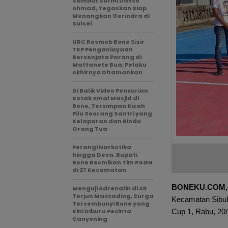
Sambut Sufmi Dasco
Ahmad, Tegaskan Siap
Menangkan Gerindra di
Sulsel
URC Resmob Bone Sisir
TKP Penganiayaan
Bersenjata Parang di
Mattanete Bua, Pelaku
Akhirnya Ditamankan
Di Balik Video Pencurian
Kotak Amal Masjid di
Bone, Tersimpan Kisah
Pilu Seorang Santri yang
Kelaparan dan Rindu
Orang Tua
Perangi Narkotika
hingga Desa, Bupati
Bone Resmikan Tim P4GN
di 27 Kecamatan
BONEKU.COM,
Menguji Adrenalin di Air
Terjun Maccading, Surga
Kecamatan Sibul
Tersembunyi Bone yang
Kini Diburu Pecinta
Cup 1, Rabu, 20/
Canyoning