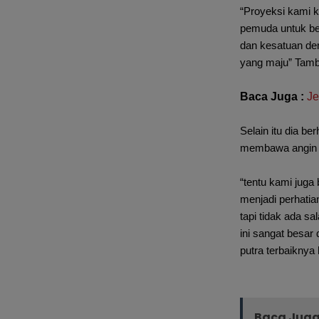
“Proyeksi kami k
pemuda untuk be
dan kesatuan dem
yang maju” Tam
Baca Juga :
Je
Selain itu dia be
membawa angin 
“tentu kami juga
menjadi perhati
tapi tidak ada s
ini sangat besa
putra terbaiknya
Baca Juga