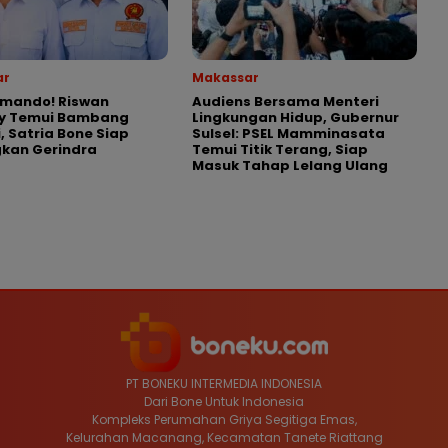
ar
Makassar
omando! Riswan
Audiens Bersama Menteri
y Temui Bambang
Lingkungan Hidup, Gubernur
, Satria Bone Siap
Sulsel: PSEL Mamminasata
kan Gerindra
Temui Titik Terang, Siap
Masuk Tahap Lelang Ulang
PT BONEKU INTERMEDIA INDONESIA
Dari Bone Untuk Indonesia
Kompleks Perumahan Griya Segitiga Emas,
Kelurahan Macanang, Kecamatan Tanete Riattang