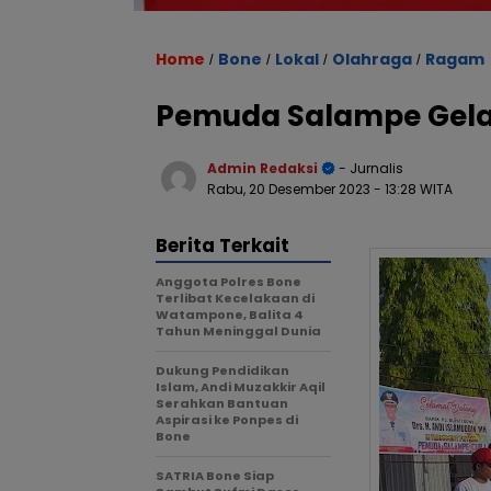
Home
Bone
Lokal
Olahraga
Ragam
/
/
/
/
Pemuda Salampe Gelar
Admin Redaksi
- Jurnalis
Rabu, 20 Desember 2023
- 13:28 WITA
Berita Terkait
Anggota Polres Bone
Terlibat Kecelakaan di
Watampone, Balita 4
Tahun Meninggal Dunia
Dukung Pendidikan
Islam, Andi Muzakkir Aqil
Serahkan Bantuan
Aspirasi ke Ponpes di
Bone
SATRIA Bone Siap