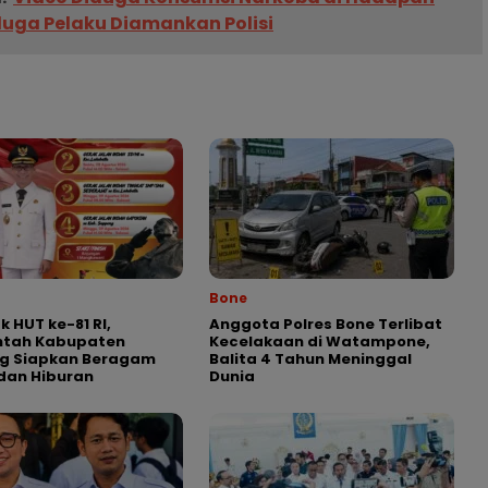
duga Pelaku Diamankan Polisi
Bone
 HUT ke-81 RI,
Anggota Polres Bone Terlibat
ntah Kabupaten
Kecelakaan di Watampone,
g Siapkan Beragam
Balita 4 Tahun Meninggal
dan Hiburan
Dunia