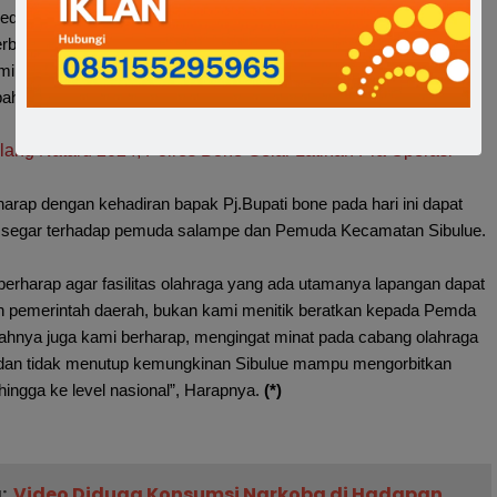
edepan lewat kegiatan ini kami berharap agar semangat para
rbuat dan berkarya dan dapat menumbuhkan semangat persatuan
i terwujudnya Sibulue bangkit, kita mulai dari Sibulue untuk bone
bahnya
lang Nataru 2024, Polres Bone Gelar Latihan Pra Operasi
rharap dengan kehadiran bapak Pj.Bupati bone pada hari ini dapat
segar terhadap pemuda salampe dan Pemuda Kecamatan Sibulue.
 berharap agar fasilitas olahraga yang ada utamanya lapangan dapat
an pemerintah daerah, bukan kami menitik beratkan kepada Pemda
alahnya juga kami berharap, mengingat minat pada cabang olahraga
r dan tidak menutup kemungkinan Sibulue mampu mengorbitkan
 hingga ke level nasional”, Harapnya.
(*)
:
Video Diduga Konsumsi Narkoba di Hadapan