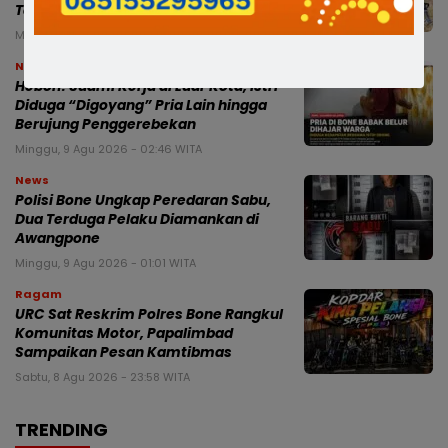
Tambang di Lampoko
Minggu, 9 Agu 2026 - 12:15 WITA
News
Heboh! Suami Kerja di Luar Kota, Istri
Diduga “Digoyang” Pria Lain hingga
Berujung Penggerebekan
Minggu, 9 Agu 2026 - 02:46 WITA
News
Polisi Bone Ungkap Peredaran Sabu,
Dua Terduga Pelaku Diamankan di
Awangpone
Minggu, 9 Agu 2026 - 01:01 WITA
Ragam
URC Sat Reskrim Polres Bone Rangkul
Komunitas Motor, Papalimbad
Sampaikan Pesan Kamtibmas
Sabtu, 8 Agu 2026 - 23:58 WITA
TRENDING