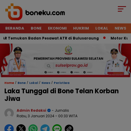
BERANDA
BONE
EKONOMI
HUKRIM
LOKAL
NEWS
 Temukan Badan Pesawat ATR di Bulusaraung
Motor Kurir R
/
/
/
/
Home
Bone
Lokal
News
Peristiwa
Laka Tunggal di Bone Telan Korban
Jiwa
Admin Redaksi
- Jurnalis
Rabu, 3 Januari 2024
- 00:33 WITA