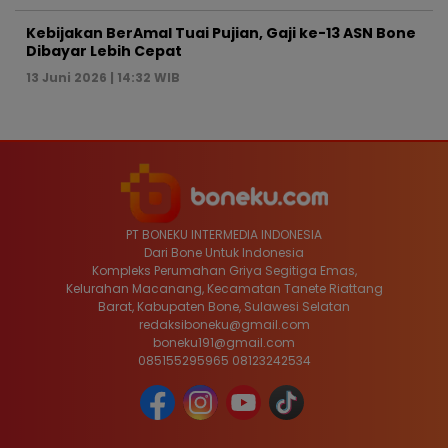
Kebijakan BerAmal Tuai Pujian, Gaji ke-13 ASN Bone
Dibayar Lebih Cepat
13 Juni 2026 | 14:32 WIB
PT BONEKU INTERMEDIA INDONESIA
Dari Bone Untuk Indonesia
Kompleks Perumahan Griya Segitiga Emas,
Kelurahan Macanang, Kecamatan Tanete Riattang
Barat, Kabupaten Bone, Sulawesi Selatan
redaksiboneku@gmail.com
boneku191@gmail.com
085155295965 08123242534