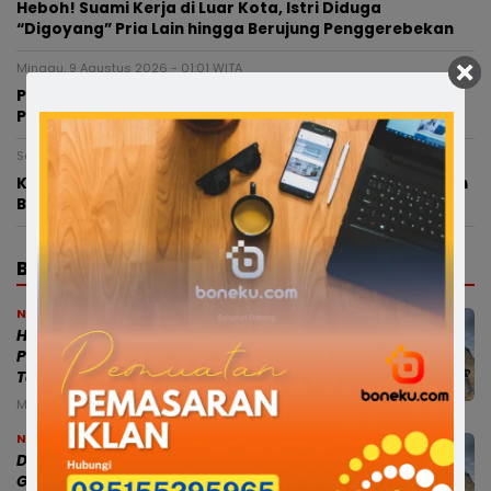
Heboh! Suami Kerja di Luar Kota, Istri Diduga
“Digoyang” Pria Lain hingga Berujung Penggerebekan
Minggu, 9 Agustus 2026 - 01:01 WITA
Polisi Bone Ungkap Peredaran Sabu, Dua Terduga
Pelaku Diamankan di Awangpone
Sabtu, 8 Agustus 2026 - 16:34 WITA
Kepsek SMPN 5 Belum Masuk Sejak Dilantik, Dikabarkan
Berada di Paris
BERITA TERBARU
News
Hasil Verifikasi Dikirim ke Jakarta,
Pencabutan Izin Tambang Lampoko
Tergantung DESDM Sulsel
Minggu, 9 Agu 2026 - 18:36 WITA
News
Dokumen Tambang Belum Lengkap,
Gubernur Jatuhkan Sanksi Perusahaan