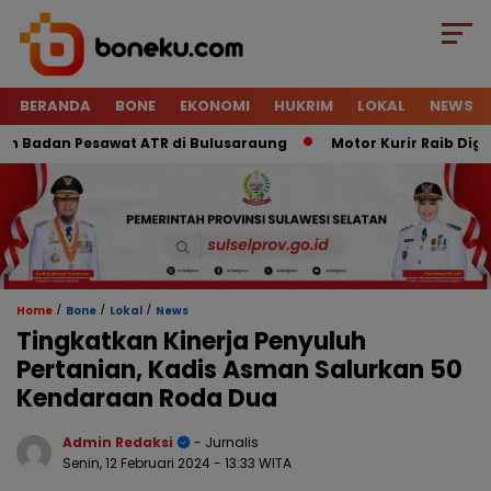
BERANDA
BONE
EKONOMI
HUKRIM
LOKAL
NEWS
adan Pesawat ATR di Bulusaraung
Motor Kurir Raib Digondol
/
/
/
Home
Bone
Lokal
News
Tingkatkan Kinerja Penyuluh
Pertanian, Kadis Asman Salurkan 50
Kendaraan Roda Dua
Admin Redaksi
- Jurnalis
Senin, 12 Februari 2024
- 13:33 WITA