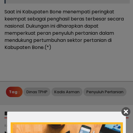
Saat ini Kabupaten Bone menempati peringkat
keempat sebagai penghasil beras terbesar secara
nasional. Dukungan ini diharapkan dapat
memperkuat peran penyuluh pertanian dalam
mendukung pertumbuhan sektor pertanian di
Kabupaten Bone.(*)
Tag :
Dinas TPHP
Kadis Asman
Penyuluh Pertanian
BERITA TERKAIT
Kamis, 6 Agustus 2026 - 00:25 WITA