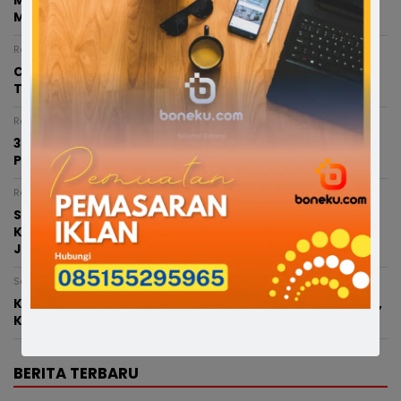
Miris, Bocah 8 Tahun Diduga Dianiaya Saat Hendak
Mengaji di Masjid, Kepala Bocor hingga Dijahit
Rabu, 5 Agustus 2026 - 20:00 WITA
Catatan Si Anak Petani: Mimpi Besar dari Desa
Terpencil di Kabupaten Bone
Rabu, 5 Agustus 2026 - 19:08 WITA
3 Terduga Pengedar Sabu Lintas Kabupaten Diciduk
Polsek Lamuru, Puluhan Paket Sabu Siap Edar Disita
Rabu, 5 Agustus 2026 - 14:49 WITA
Satlantas Polres Bone Genjot Langkah Tekan Angka
Kecelakaan, Koordinasi Pasang Rambu dan Perbaikan
Jalan
Senin, 3 Agustus 2026 - 17:11 WITA
Klaim BPJS Ketenagakerjaan CV Ardal Raya Terbantah,
Korban Irfan Ternyata Tidak Terdaftar
BERITA TERBARU