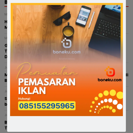
BERITA TERKAIT
Minggu, 9 Agustus 2026 - 20:23 WITA
Hari Pramuka ke-65 di Bone, Gubernur Sulsel dan
Mentan RI Lepas Ribuan Peserta Jalan Sehat
Minggu, 9 Agustus 2026 - 19:08 WITA
Geger! Niat Isi Token Listrik, Warga Bone Malah
Temukan Bayi di Teras Rumah yang diduga Baru
Dilahirkan
Jumat, 7 Agustus 2026 - 18:54 WITA
Modus Pesan Telur Bayar Sebagian, Dugaan Penipuan di
Bone Rugikan Pedagang Ratusan Juta
Jumat, 7 Agustus 2026 - 18:40 WITA
Satlantas Polres Bone Fasilitasi Santunan Jasa Raharja
bagi Keluarga Balita Korban Kecelakaan
Jumat, 7 Agustus 2026 - 13:35 WITA
BREAKING NEWS : Nelayan di Bone Dilaporkan
Tenggelam di Perairan Cappa Ujung