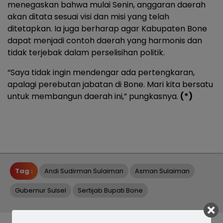
menegaskan bahwa mulai Senin, anggaran daerah
akan ditata sesuai visi dan misi yang telah
ditetapkan. Ia juga berharap agar Kabupaten Bone
dapat menjadi contoh daerah yang harmonis dan
tidak terjebak dalam perselisihan politik.
“Saya tidak ingin mendengar ada pertengkaran,
apalagi perebutan jabatan di Bone. Mari kita bersatu
untuk membangun daerah ini,” pungkasnya.
(*)
Tag :
Andi Sudirman Sulaiman
Asman Sulaiman
Gubernur Sulsel
Sertijab Bupati Bone